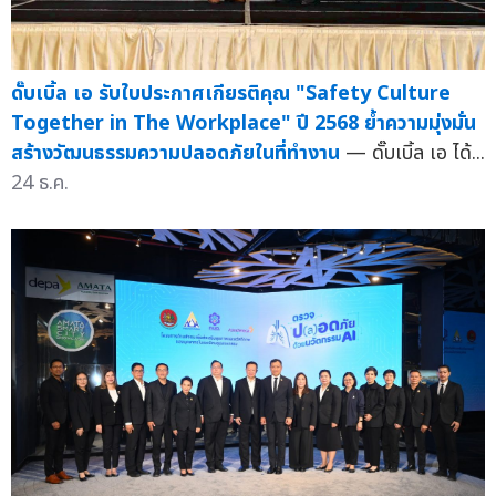
ดั๊บเบิ้ล เอ รับใบประกาศเกียรติคุณ "Safety Culture
Together in The Workplace" ปี 2568 ย้ำความมุ่งมั่น
สร้างวัฒนธรรมความปลอดภัยในที่ทำงาน
— ดั๊บเบิ้ล เอ ได้...
24 ธ.ค.