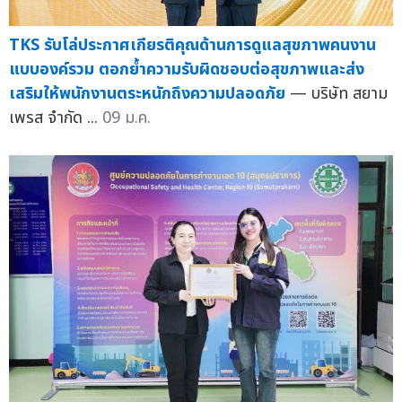
TKS รับโล่ประกาศเกียรติคุณด้านการดูแลสุขภาพคนงาน
แบบองค์รวม ตอกย้ำความรับผิดชอบต่อสุขภาพและส่ง
เสริมให้พนักงานตระหนักถึงความปลอดภัย
— บริษัท สยาม
เพรส จำกัด ...
09 ม.ค.