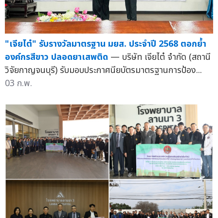
"เจียไต๋" รับรางวัลมาตรฐาน มยส. ประจำปี 2568 ตอกย้ำ
องค์กรสีขาว ปลอดยาเสพติด
— บริษัท เจียไต๋ จำกัด (สถานี
วิจัยกาญจนบุรี) รับมอบประกาศนียบัตรมาตรฐานการป้อง...
03 ก.พ.