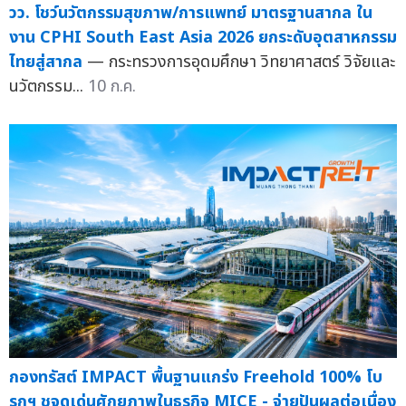
วว. โชว์นวัตกรรมสุขภาพ/การแพทย์ มาตรฐานสากล ใน
งาน CPHI South East Asia 2026 ยกระดับอุตสาหกรรม
ไทยสู่สากล
— กระทรวงการอุดมศึกษา วิทยาศาสตร์ วิจัยและ
นวัตกรรม...
10 ก.ค.
กองทรัสต์ IMPACT พื้นฐานแกร่ง Freehold 100% โบ
รกฯ ชูจุดเด่นศักยภาพในธุรกิจ MICE - จ่ายปันผลต่อเนื่อง