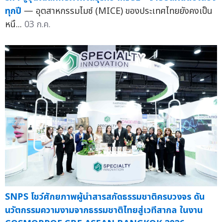
ทุกปี
— อุตสาหกรรมไมซ์ (MICE) ของประเทศไทยยังคงเป็น
หนึ...
03 ก.ค.
SNPS โชว์ศักยภาพผู้นำสารสกัดธรรมชาติครบวงจร ดัน
นวัตกรรมความงามจากธรรมชาติไทยสู่เวทีสากล ในงาน