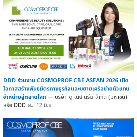
DDD ร่วมงาน COSMOPROF CBE ASEAN 2026 เปิด
โอกาสสร้างพันธมิตรทางธุรกิจและขยายเครือข่ายตัวแทน
จำหน่ายสู่ตลาดโลก
— บริษัท ดู เดย์ ดรีม จำกัด (มหาชน)
หรือ DDD ผ...
12 มิ.ย.