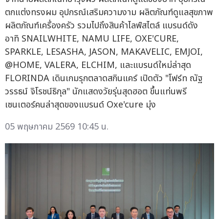
ตกแต่งทรงผม อุปกรณ์เสริมความงาม ผลิตภัณฑ์ดูแลสุขภาพ
ผลิตภัณฑ์เครื่องครัว รวมไปถึงสินค้าไลฟ์สไตล์ แบรนด์ดัง
อาทิ SNAILWHITE, NAMU LIFE, OXE'CURE,
SPARKLE, LESASHA, JASON, MAKAVELIC, EMJOI,
@HOME, VALERA, ELCHIM, และแบรนด์ใหม่ล่าสุด
FLORINDA เดินเกมรุกตลาดสกินแคร์ เปิดตัว "โฟร์ท ณัฐ
วรรธน์ จิโรชน์ธิกุล" นักแสดงวัยรุ่นสุดฮอต ขึ้นแท่นพรี
เซนเตอร์คนล่าสุดของแบรนด์ Oxe'cure มุ่ง
05 พฤษภาคม 2569 10:45 น.