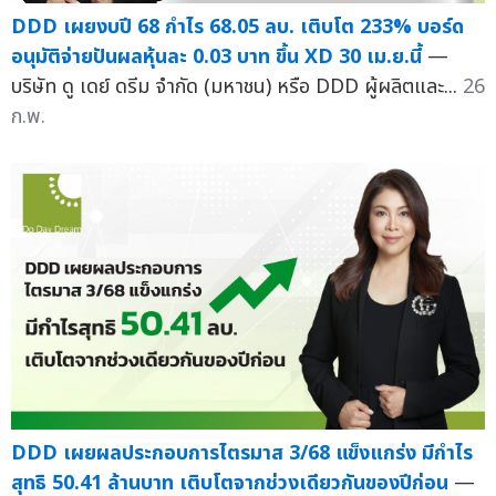
DDD เผยงบปี 68 กำไร 68.05 ลบ. เติบโต 233% บอร์ด
อนุมัติจ่ายปันผลหุ้นละ 0.03 บาท ขึ้น XD 30 เม.ย.นี้
—
บริษัท ดู เดย์ ดรีม จำกัด (มหาชน) หรือ DDD ผู้ผลิตและ...
26
ก.พ.
DDD เผยผลประกอบการไตรมาส 3/68 แข็งแกร่ง มีกำไร
สุทธิ 50.41 ล้านบาท เติบโตจากช่วงเดียวกันของปีก่อน
—