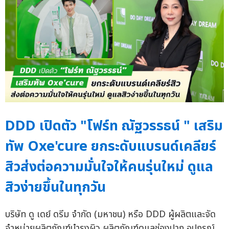
DDD เปิดตัว "โฟร์ท ณัฐวรรธน์ " เสริม
ทัพ Oxe'cure ยกระดับแบรนด์เคลียร์
สิวส่งต่อความมั่นใจให้คนรุ่นใหม่ ดูแล
สิวง่ายขึ้นในทุกวัน
บริษัท ดู เดย์ ดรีม จำกัด (มหาชน) หรือ DDD ผู้ผลิตและจัด
จำหน่ายผลิตภัณฑ์บำรุงผิว ผลิตภัณฑ์ดูแลช่องปาก อุปกรณ์