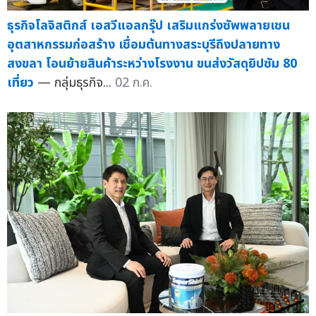
ธุรกิจโลจิสติกส์ เอสวีแอลกรุ๊ป เสริมแกร่งซัพพลายเชน
อุตสาหกรรมก่อสร้าง เชื่อมต้นทางสระบุรีถึงปลายทาง
สงขลา โอนย้ายสินค้าระหว่างโรงงาน ขนส่งวัสดุยิปซัม 80
เที่ยว
— กลุ่มธุรกิจ...
02 ก.ค.