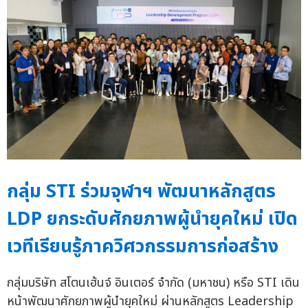
กลุ่ม STI ร่วมจุฬาฯ พัฒนาหลักสูตร
LDP ยกระดับศักยภาพผู้นำยุคใหม่ เปิด
เวทีเรียนรู้ภาควิศวกรรมการก่อสร้าง
กลุ่มบริษัท สโตนเฮ้นจ์ อินเตอร์ จำกัด (มหาชน) หรือ STI เดิน
หน้าพัฒนาศักยภาพผู้นำยุคใหม่ ผ่านหลักสูตร Leadership