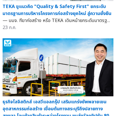
TEKA ชูแนวคิด "Quality & Safety First" ยกระดับ
มาตรฐานการบริหารโครงการก่อสร้างยุคใหม่ สู่ความยั่งยืน
— บมจ. ฑีฆาก่อสร้าง หรือ TEKA เดินหน้ายกระดับมาตรฐ...
23 ก.ค.
ธุรกิจโลจิสติกส์ เอสวีแอลกรุ๊ป เสริมแกร่งซัพพลายเชน
อุตสาหกรรมก่อสร้าง เชื่อมต้นทางสระบุรีถึงปลายทาง
สงขลา โอนย้ายสินค้าระหว่างโรงงาน ขนส่งวัสดุยิปซัม 80