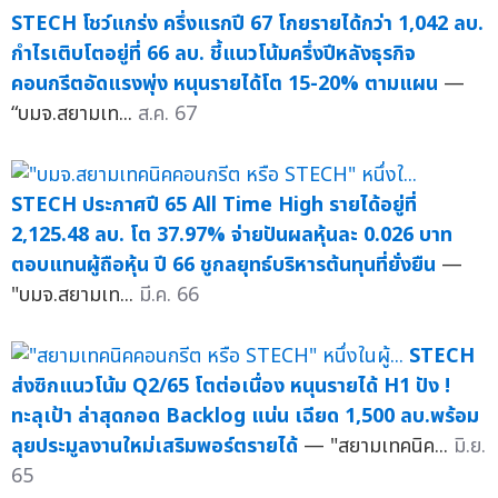
STECH โชว์แกร่ง ครึ่งแรกปี 67 โกยรายได้กว่า 1,042 ลบ.
กำไรเติบโตอยู่ที่ 66 ลบ. ชี้แนวโน้มครึ่งปีหลังธุรกิจ
คอนกรีตอัดแรงพุ่ง หนุนรายได้โต 15-20% ตามแผน
—
“บมจ.สยามเท...
ส.ค. 67
STECH ประกาศปี 65 All Time High รายได้อยู่ที่
2,125.48 ลบ. โต 37.97% จ่ายปันผลหุ้นละ 0.026 บาท
ตอบแทนผู้ถือหุ้น ปี 66 ชูกลยุทธ์บริหารต้นทุนที่ยั่งยืน
—
"บมจ.สยามเท...
มี.ค. 66
STECH
ส่งซิกแนวโน้ม Q2/65 โตต่อเนื่อง หนุนรายได้ H1 ปัง !
ทะลุเป้า ล่าสุดกอด Backlog แน่น เฉียด 1,500 ลบ.พร้อม
ลุยประมูลงานใหม่เสริมพอร์ตรายได้
— "สยามเทคนิค...
มิ.ย.
65