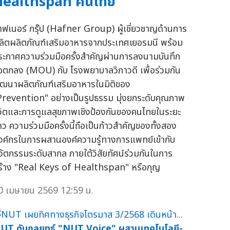
Healthspan คนไทย
าฟเนอร์ กรุ๊ป (Hafner Group) ผู้เชี่ยวชาญด้านการ
ลิตผลิตภัณฑ์เสริมอาหารจากประเทศเยอรมนี พร้อม
ระกาศความร่วมมือครั้งสำคัญผ่านการลงนามบันทึก
้อตกลง (MOU) กับ โรงพยาบาลวิภาวดี เพื่อร่วมกัน
ัฒนาผลิตภัณฑ์เสริมอาหารในมิติของ
Prevention" อย่างเป็นรูปธรรม มุ่งยกระดับคุณภาพ
ีวิตและการดูแลสุขภาพเชิงป้องกันของคนไทยในระยะ
าว ความร่วมมือครั้งนี้ถือเป็นก้าวสำคัญของทั้งสอง
งค์กรในการผสานองค์ความรู้ทางการแพทย์เข้ากับ
วัตกรรมระดับสากล ภายใต้วิสัยทัศน์ร่วมกันในการ
ร้าง "Real Keys of Healthspan" หรือกุญ
0 เมษายน 2569 12:59 น.
UT ดันกลยุทธ์ "NUT Voice" ผสานเทคโนโลยี-