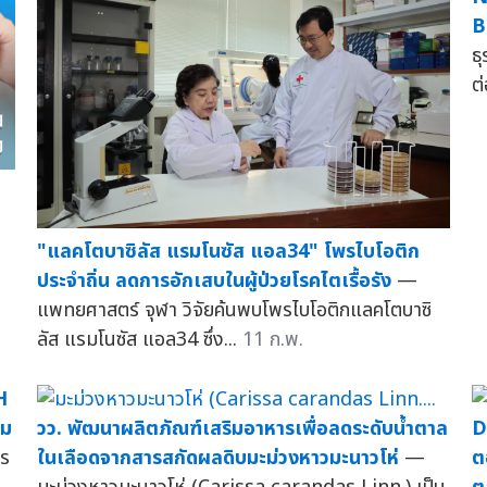
B
ธ
ต
"แลคโตบาซิลัส แรมโนซัส แอล34" โพรไบโอติก
ประจำถิ่น ลดการอักเสบในผู้ป่วยโรคไตเรื้อรัง
—
แพทยศาสตร์ จุฬา วิจัยค้นพบโพรไบโอติกแลคโตบาซิ
ลัส แรมโนซัส แอล34 ซึ่ง...
11 ก.พ.
H
ิม
วว. พัฒนาผลิตภัณฑ์เสริมอาหารเพื่อลดระดับน้ำตาล
D
ตร
ในเลือดจากสารสกัดผลดิบมะม่วงหาวมะนาวโห่
—
ต