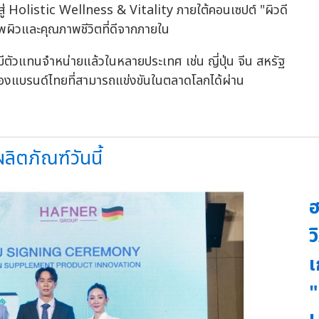
่ Holistic Wellness & Vitality ภายใต้คอนเซปต์ "ผิวดี
าพผิวและคุณภาพชีวิตที่ดีจากภายใน
ตัวแทนจำหน่ายแล้วในหลายประเทศ เช่น ญี่ปุ่น จีน สหรัฐ
พของแบรนด์ไทยที่สามารถแข่งขันในตลาดโลกได้ผ่าน
ิตภัณฑ์วันนี้
ฮ
ว
เ
"