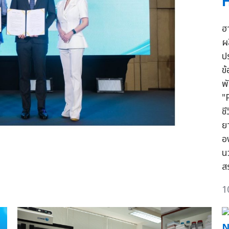
ฮ
ผ
ป
ข
พ
"
ช
ย
อ
น
ส
1
N