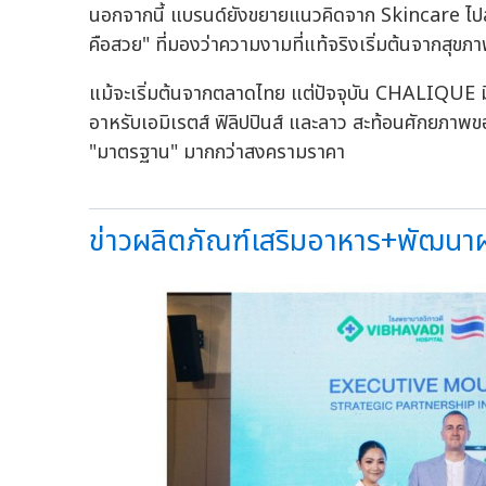
นอกจากนี้ แบรนด์ยังขยายแนวคิดจาก Skincare ไปสู
คือสวย" ที่มองว่าความงามที่แท้จริงเริ่มต้นจากสุขภ
แม้จะเริ่มต้นจากตลาดไทย แต่ปัจจุบัน CHALIQUE มี
อาหรับเอมิเรตส์ ฟิลิปปินส์ และลาว สะท้อนศักยภา
"มาตรฐาน" มากกว่าสงครามราคา
ข่าวผลิตภัณฑ์เสริมอาหาร+พัฒนาผล