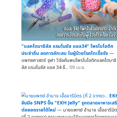
"แลคโตบาซิลัส แรมโนซัส แอล34" โพรไบโอติก
ประจำถิ่น ลดการอักเสบ ในผู้ป่วยโรคไตเรื้อรัง
—
แพทยศาสตร์ จุฬา วิจัยค้นพบโพรไบโอติกแลคโตบาซิ
ลัส แรมโนซัส แอล 34 ซึ...
09 เม.ย.
EK
จับมือ SNPS ปั้น "EKH Jelly" รุกตลาดอาหารเสร
ต่อยอดรายได้ใหม่
— นายแพทย์ อำนาจ เอื้ออารีมิ