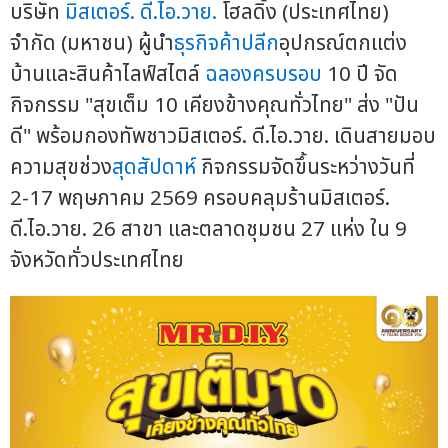
บริษัท
มิสเตอร์. ดี.ไอ.วาย.
โฮลดิ้ง (ประเทศไทย)
จำกัด (มหาชน) ผู้นำ
ธุรกิจค้าปลีก
อุปกรณ์ตกแต่ง
บ้านและสินค้าไลฟ์สไตล์
ฉลองครบรอบ
10 ปี จัด
กิจกรรม "สุขเต็ม 10 เคียงข้างคุณทั่วไทย" ส่ง "ปัน
ดี" พร้อมกองทัพชาวมิสเตอร์. ดี.ไอ.วาย. เดินสายมอบ
ความสุขช่วง
สุดสัปดาห์
กิจกรรมจัดขึ้นระหว่างวันที่
2-17 พฤษภาคม 2569 ครอบคลุมร้านมิสเตอร์.
ดี.ไอ.วาย. 26 สาขา และตลาดชุมชน 27 แห่ง ใน 9
จังหวัดทั่วประเทศไทย