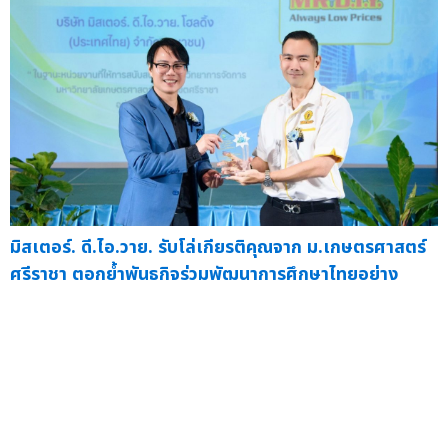
มิสเตอร์. ดี.ไอ.วาย. รับโล่เกียรติคุณจาก ม.เกษตรศาสตร์
ศรีราชา ตอกย้ำพันธกิจร่วมพัฒนาการศึกษาไทยอย่าง
ยั่งยืน
— บริษัท มิสเตอร์. ดี.ไอ.วาย. โฮลดิ้ง (ประเทศ...
15
มิ.ย.