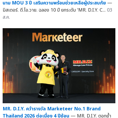
นาม MOU 3 ปี เสริมความพร้อมช่วยเหลือผู้ประสบภัย
—
มิสเตอร์. ดี.ไอ.วาย. ฉลอง 10 ปี ยกระดับ 'MR. D.I.Y. C...
03
ส.ค.
MR. D.I.Y. คว้ารางวัล Marketeer No.1 Brand
Thailand 2026 ต่อเนื่อง 4 ปีซ้อน
— MR. D.I.Y. ตอกย้ำ