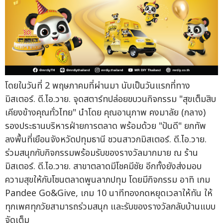
โดยในวันที่ 2 พฤษภาคมที่ผ่านมา นับเป็นวันแรกที่ทาง
มิสเตอร์. ดี.ไอ.วาย. จุดสตาร์ทปล่อยขบวนกิจกรรม "สุขเต็มสิบ
เคียงข้างคุณทั่วไทย" นำโดย คุณอานุภาพ คงมาลัย (กลาง)
รองประธานบริหารฝ่ายการตลาด พร้อมด้วย "ปันดี" ยกทัพ
ลงพื้นที่เยือนจังหวัดปทุมธานี ชวนสาวกมิสเตอร์. ดี.ไอ.วาย.
ร่วมสนุกกับกิจกรรมพร้อมรับของรางวัลมากมาย ณ ร้าน
มิสเตอร์. ดี.ไอ.วาย. สาขาตลาดมีโชคมีชัย อีกทั้งยังส่งมอบ
ความสุขให้กับโซนตลาดพูนลาภปทุม โดยมีกิจกรรม อาทิ เกม
Pandee Go&Give, เกม 10 นาทีทองกดหยุดเวลาให้ทัน ให้
ทุกเพศทุกวัยสามารถร่วมสนุก และรับของรางวัลกลับบ้านแบบ
จัดเต็ม