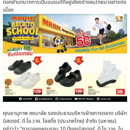
ตอกย้ำบทบาทการเป็นแบรนด์ที่อยู่เคียงข้างคนไทยมาอย่างต่อ
เนื่อง
คุณอานุภาพ คงมาลัย รองประธานบริหารฝ่ายการตลาด บริษัท
มิสเตอร์. ดี.ไอ.วาย. โฮลดิ้ง (ประเทศไทย) จำกัด (มหาชน)
กล่าวว่า "การฉลองครบรอบ 10 ปีของมิสเตอร์. ดี.ไอ.วาย. ใน