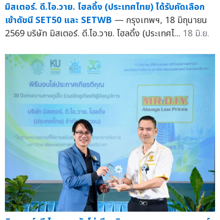
มิสเตอร์. ดี.ไอ.วาย. โฮลดิ้ง (ประเทศไทย) ได้รับคัดเลือก
เข้าดัชนี SET50 และ SETWB
— กรุงเทพฯ, 18 มิถุนายน
2569 บริษัท มิสเตอร์. ดี.ไอ.วาย. โฮลดิ้ง (ประเทศไ...
18 มิ.ย.