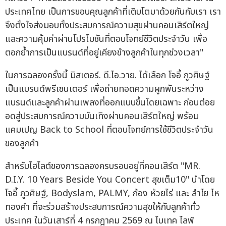
ประเทศไทย เป็นการขอบคุณลูกค้าที่เติบโตมาด้วยกันกับเรา เรา
จึงตั้งใจส่งมอบทั้งประสบการณ์ความสุขผ่านคอนเสิร์ตใหญ่
และความคุ้มค่าผ่านโปรโมชันที่ตอบโจทย์ชีวิตประจำวัน เพื่อ
ตอกย้ำการเป็นแบรนด์ที่อยู่เคียงข้างลูกค้าในทุกช่วงเวลา"
ในการฉลองครั้งนี้ มิสเตอร์. ดี.ไอ.วาย. ได้เลือก โจอี้ ภูวศิษฐ์
เป็นแบรนด์พรีเซนเตอร์ เพื่อถ่ายทอดความผูกพันระหว่าง
แบรนด์และลูกค้าผ่านเพลงที่ออกแบบขึ้นโดยเฉพาะ ก่อนต่อย
อดสู่ประสบการณ์ความบันเทิงผ่านคอนเสิร์ตใหญ่ พร้อม
แคมเปญ Back to School ที่ตอบโจทย์การใช้ชีวิตประจำวัน
ของลูกค้า
สำหรับไฮไลต์ของการฉลองครบรอบอยู่ที่คอนเสิร์ต "MR.
D.I.Y. 10 Years Beside You Concert สุขเต็ม10" นำโดย
โจอี้ ภูวศิษฐ์, Bodyslam, PALMY, ก้อง ห้วยไร่ และ ลำไย ไห
ทองคำ ที่จะร่วมสร้างประสบการณ์ความสุขให้กับลูกค้าทั่ว
ประเทศ ในวันเสาร์ที่ 4 กรกฎาคม 2569 ณ ไบเทค ไลฟ์