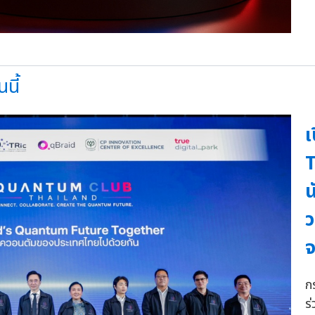
นี้
เ
T
น
ว
จ
ก
ร