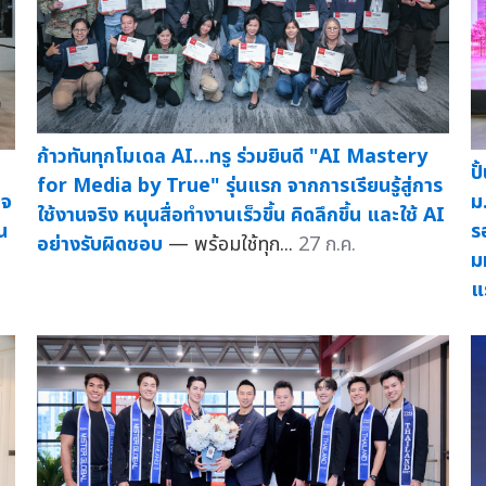
ก้าวทันทุกโมเดล AI…ทรู ร่วมยินดี "AI Mastery
ป
for Media by True" รุ่นแรก จากการเรียนรู้สู่การ
ม
ิจ
ใช้งานจริง หนุนสื่อทำงานเร็วขึ้น คิดลึกขึ้น และใช้ AI
ร
น
อย่างรับผิดชอบ
— พร้อมใช้ทุก...
27 ก.ค.
ม
แ