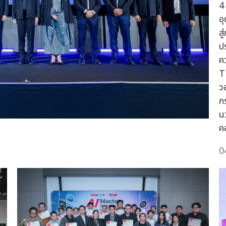
4
อ
ส
ป
ค
T
ว
ก
น
คอ
0