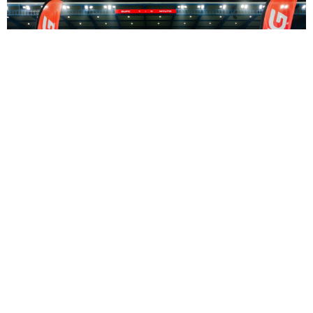
ทรู จัดเต็มบิ๊กแมตช์ "แข้งเทพ vs กิเลนผยอง"! อัพความ
สุขลูกค้าทรู-ดีแทค ด้วยสิทธิพิเศษและกิจกรรมเอ็กซ์คลูซีฟ
ครบทุกมิติ เชียร์สนั่นติดขอบสนาม บีจี สเตเดียม
— เกม
ใหญ่ที่แ...
23 ก.พ.