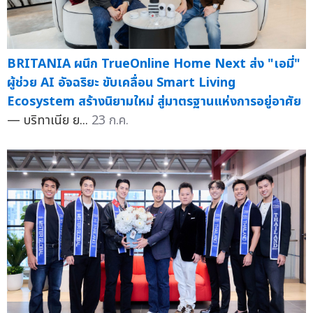
BRITANIA ผนึก TrueOnline Home Next ส่ง "เอมี่"
ผู้ช่วย AI อัจฉริยะ ขับเคลื่อน Smart Living
Ecosystem สร้างนิยามใหม่ สู่มาตรฐานแห่งการอยู่อาศัย
— บริทาเนีย ย...
23 ก.ค.