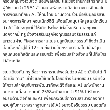
ครอบคลุมทั้งเว็บไซต์ แอปพลิเคชัน และช่องรายการโทรทัศน์ มี
ผู้ใช้งานกว่า 26.51 ล้านคน พร้อมร่วมมือกับภาคการศึกษาใน
การพัฒนาทักษะ AI ให้คนไทย ผ่านความร่วมมือกับมูลนิธิสาน
อนาคตการศึกษา คอนเน็กซ์อีดี เพื่อสนับสนุนให้ครูและนักเรียน
นำ AI ไปประยุกต์ใช้ให้เกิดประโยชน์ต่อโรงเรียนและชุมชน
นอกจากนี้ ทรู ยังส่งเสริมปลูกฝังคุณธรรมจริยธรรมแก่
เยาวชนผ่าน "โครงการสามเณร ปลูกปัญญาธรรม" ซึ่งดำเนิน
ต่อเนื่องเข้าสู่ปีที่ 12 รวมถึงนำนวัตกรรมดิจิทัลไปสนับสนุน
กลุ่มคนออทิสติกและครอบครัว เพื่อร่วมสร้างสังคมที่ไม่ทิ้งใคร
ไว้ข้างหลัง
ขณะเดียวกัน ทรูเชื่อว่าการทรานส์ฟอร์มด้วย AI จะยั่งยืนได้ ก็
ต่อเมื่อ "คน" เข้าใจและใช้เทคโนโลยีอย่างรับผิดชอบ บริษัทจึง
ให้ความสำคัญกับการพัฒนาทักษะดิจิทัลและ AI แก่พนักงาน
อย่างต่อเนื่อง โดยในปี 2568พนักงานกว่า 91% ได้รับการ
อบรมด้านดิจิทัลและ AI เพื่อยกระดับขีดความสามารถองค์กร
ควบคู่กับการวางรากฐานการใช้ AI อย่างมีจริยธรรม ปลอดภัย