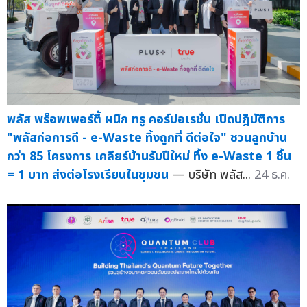
พลัส พร็อพเพอร์ตี้ ผนึก ทรู คอร์ปอเรชั่น เปิดปฎิบัติการ
"พลัสก่อการดี - e-Waste ทิ้งถูกที่ ดีต่อใจ" ชวนลูกบ้าน
กว่า 85 โครงการ เคลียร์บ้านรับปีใหม่ ทิ้ง e-Waste 1 ชิ้น
= 1 บาท ส่งต่อโรงเรียนในชุมชน
— บริษัท พลัส...
24 ธ.ค.