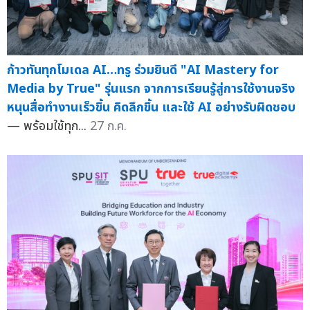
ก้าวทันทุกโมเดล AI…ทรู ร่วมยินดี "AI Mastery for
Media by True" รุ่นแรก จากการเรียนรู้สู่การใช้งานจริง
หนุนสื่อทำงานเร็วขึ้น คิดลึกขึ้น และใช้ AI อย่างรับผิดชอบ
— พร้อมใช้ทุก...
27 ก.ค.