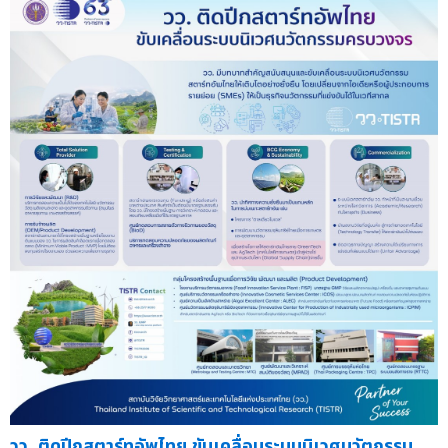
วว. ติดปีกสตาร์ทอัพไทย ขับเคลื่อนระบบนิเวศนวัตกรรม