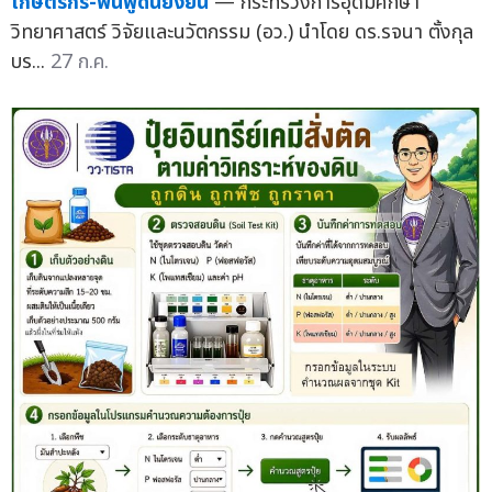
เกษตรกร-ฟื้นฟูดินยั่งยืน
— กระทรวงการอุดมศึกษา
วิทยาศาสตร์ วิจัยและนวัตกรรม (อว.) นำโดย ดร.รจนา ตั้งกุล
บร...
27 ก.ค.