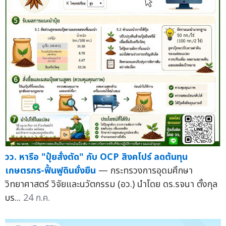
วว. หารือ "ปุ๋ยสั่งตัด" กับ OCP สิงคโปร์ ลดต้นทุน
เกษตรกร-ฟื้นฟูดินยั่งยืน
— กระทรวงการอุดมศึกษา
วิทยาศาสตร์ วิจัยและนวัตกรรม (อว.) นำโดย ดร.รจนา ตั้งกุล
บร...
24 ก.ค.