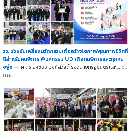
วว. ร่วมขับเคลื่อนนวัตกรรมเพื่อสร้างโอกาส/คุณภาพชีวิตที่
ดีสำหรับคนพิการ @มหกรรม UD เพื่อคนพิการและทุกคน
อยู่ดี
— ศ.ดร.ยศชนัน วงศ์สวัสดิ์ รองนายกรัฐมนตรีและ...
30
ก.ค.