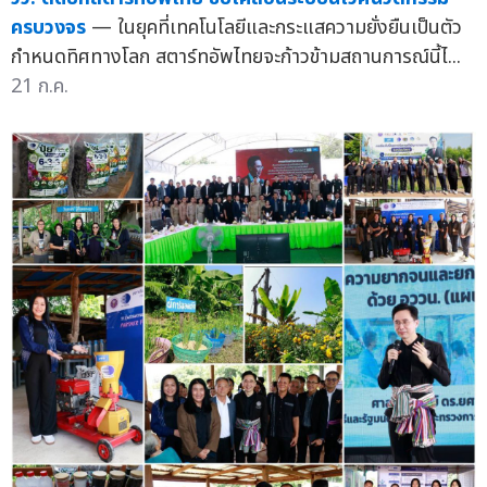
ครบวงจร
— ในยุคที่เทคโนโลยีและกระแสความยั่งยืนเป็นตัว
กำหนดทิศทางโลก สตาร์ทอัพไทยจะก้าวข้ามสถานการณ์นี้ไ...
21 ก.ค.