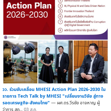
วว. ร่วมขับเคลื่อน MHESI Action Plan 2026-2030 ใน
รายการ Tech Talk by MHESI "เปลี่ยนงานวิจัย สู่ทาง
รอดเศรษฐกิจ-สังคมไทย"
— ผศ.ดร.วีรชัย อาจหาญ ผู้
ว่าการ สถ...
03 ส.ค.