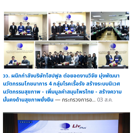
วว. ผนึกกำลังบริษัทโฮปฟูล ต่อยอดงานวิจัย มุ่งพัฒนา
นวัตกรรมโภชนาการ 4 กลุ่มโรคเรื้อรัง สร้างระบบนิเวศ
นวัตกรรมสุขภาพ - เพิ่มมูลค่าสมุนไพรไทย - สร้างความ
มั่นคงด้านสุขภาพยั่งยืน
— กระทรวงการอ...
03 ส.ค.