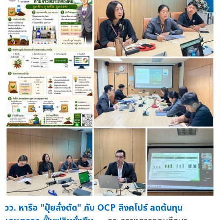
วว. หารือ "ปุ๋ยสั่งตัด" กับ OCP สิงคโปร์ ลดต้นทุน