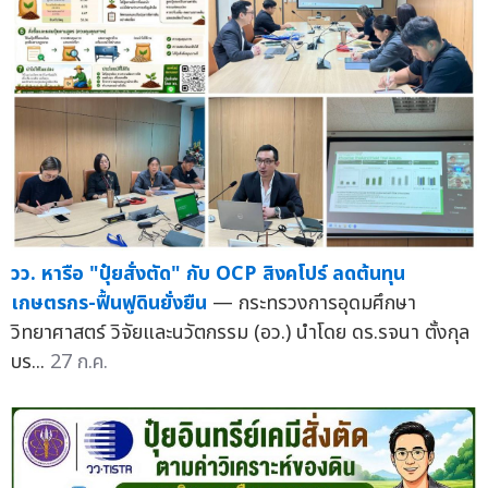
วว. หารือ "ปุ๋ยสั่งตัด" กับ OCP สิงคโปร์ ลดต้นทุน
เกษตรกร-ฟื้นฟูดินยั่งยืน
— กระทรวงการอุดมศึกษา
วิทยาศาสตร์ วิจัยและนวัตกรรม (อว.) นำโดย ดร.รจนา ตั้งกุล
บร...
27 ก.ค.