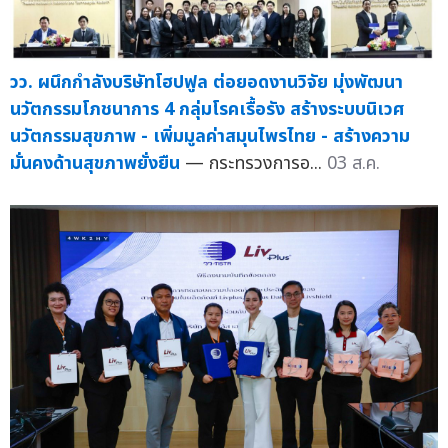
วว. ผนึกกำลังบริษัทโฮปฟูล ต่อยอดงานวิจัย มุ่งพัฒนา
นวัตกรรมโภชนาการ 4 กลุ่มโรคเรื้อรัง สร้างระบบนิเวศ
นวัตกรรมสุขภาพ - เพิ่มมูลค่าสมุนไพรไทย - สร้างความ
มั่นคงด้านสุขภาพยั่งยืน
— กระทรวงการอ...
03 ส.ค.