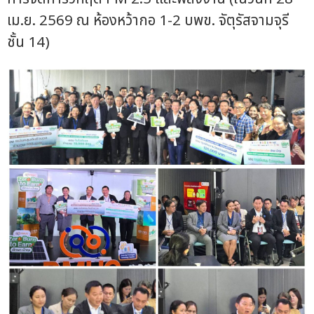
เม.ย. 2569 ณ ห้องหว้ากอ 1-2 บพข. จัตุรัสจามจุรี
ชั้น 14)