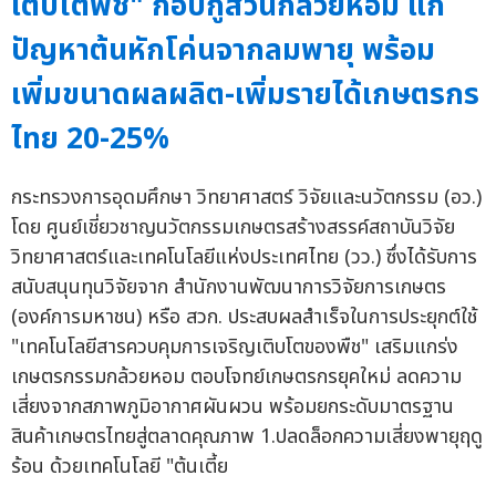
เติบโตพืช" กอบกู้สวนกล้วยหอม แก้
ปัญหาต้นหักโค่นจากลมพายุ พร้อม
เพิ่มขนาดผลผลิต-เพิ่มรายได้เกษตรกร
ไทย 20-25%
กระทรวงการอุดมศึกษา วิทยาศาสตร์ วิจัยและนวัตกรรม (อว.)
โดย ศูนย์เชี่ยวชาญนวัตกรรมเกษตรสร้างสรรค์สถาบันวิจัย
วิทยาศาสตร์และเทคโนโลยีแห่งประเทศไทย (วว.) ซึ่งได้รับการ
สนับสนุนทุนวิจัยจาก สำนักงานพัฒนาการวิจัยการเกษตร
(องค์การมหาชน) หรือ สวก. ประสบผลสำเร็จในการประยุกต์ใช้
"เทคโนโลยีสารควบคุมการเจริญเติบโตของพืช" เสริมแกร่ง
เกษตรกรรมกล้วยหอม ตอบโจทย์เกษตรกรยุคใหม่ ลดความ
เสี่ยงจากสภาพภูมิอากาศผันผวน พร้อมยกระดับมาตรฐาน
สินค้าเกษตรไทยสู่ตลาดคุณภาพ 1.ปลดล็อกความเสี่ยงพายุฤดู
ร้อน ด้วยเทคโนโลยี "ต้นเตี้ย