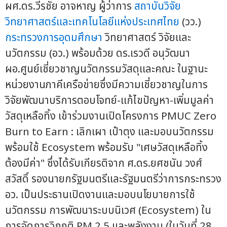
ผศ.ดร.วีรชัย อาจหาญ ผู้ว่าการ
สถาบันวิจัย
วิทยาศาสตร์และเทคโนโลยีแห่งประเทศไทย
(วว.)
กระทรวงการอุดมศึกษา
วิทยาศาสตร์ วิจัยและ
นวัตกรรม (อว.) พร้อมด้วย ดร.เรวดี อนุวัฒนา
ผอ.ศูนย์เชี่ยวชาญนวัตกรรมวัสดุและคณะ ในฐานะ
หน่วยงานภาคีเครือข่ายซึ่งมีความเชี่ยวชาญในการ
วิจัยพัฒนาบริการตอบโจทย์-แก้ไขปัญหา-เพิ่มมูลค่า
วัสดุเหลือทิ้ง เข้าร่วมงานเปิดโครงการ PMUC Zero
Burn to Earn : เลิกเผา เป๋าตุง และมอบนวัตกรรม
พร้อมใช้ Ecosystem พร้อมรับ "เศษวัสดุเหลือทิ้ง
ต้องมีค่า" ซึ่งได้รับเกียรติจาก ศ.ดร.ยศชนัน วงศ์
สวัสดิ์ รองนายกรัฐมนตรีและรัฐมนตรีว่าการกระทรวง
อว. เป็นประธานเปิดงานและมอบนโยบายการใช้
นวัตกรรม การพัฒนาระบบนิเวศ (Ecosystem) ใน
การจัดการวิกฤติ PM 2.5 และพลังงาน (ในวันที่ 28