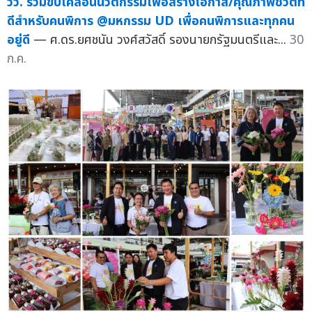
วว. ร่วมขับเคลื่อนนวัตกรรมเพื่อสร้างโอกาส/คุณภาพชีวิตที่
ดีสำหรับคนพิการ @มหกรรม UD เพื่อคนพิการและทุกคน
อยู่ดี
— ศ.ดร.ยศชนัน วงศ์สวัสดิ์ รองนายกรัฐมนตรีและ...
30
ก.ค.