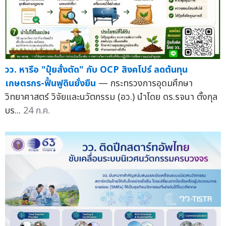
วว. หารือ "ปุ๋ยสั่งตัด" กับ OCP สิงคโปร์ ลดต้นทุน
เกษตรกร-ฟื้นฟูดินยั่งยืน
— กระทรวงการอุดมศึกษา
วิทยาศาสตร์ วิจัยและนวัตกรรม (อว.) นำโดย ดร.รจนา ตั้งกุล
บร...
24 ก.ค.