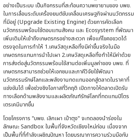
อย่างเป็นระบบ เป็นกิจกรรมที่สะท้อนความพยายามของ บพข.
ในการเลื่อนระดับเครื่องยนต์ขับเคลื่อนเศรษฐกิจผ่านนวัตกรรม
ที่มีอยู่ (Upgrade Existing Engine) ด้วยการคัดเลือก
นวัตกรรมพร้อมใช้ตอบแทนสังคม และ Ecosystem ที่พัฒนา
เพิ่มเติมให้เข้าถึงเกษตรกรอย่างสะดวก เพื่อแก้ไขคอขวดได้
ตรงจุดในการทำให้ 1.เศษวัสดุเหลือทิ้งมีค่าขึ้นจริงในมือ
เกษตรกรแทนการนำไปเผา 2.เศษวัสดุเหลือทิ้งทำให้มีค่าด้วย
การส่งต่อสู่นวัตกรรมพร้อมใช้สานต่อเพิ่มมูลค่าของ บพข. ที่
เกษตรกรสามารถช่วยให้เอกชนและภาคีวิจัยใช้พัฒนา
นวัตกรรมรักษ์โลกและพลังงานทดแทนออกสู่ตลาดในราคาที่
แข่งขันได้ เพื่อช่วงชิงโอกาสที่วิกฤติ เปิดทางให้ตลาดเปิดรับ
ทางเลือกด้านพลังงานและผลิตภัณฑ์รักษ์โลกที่ทดแทนปิโตร
เตรเคมีมากขึ้น
โดยโครงการ "บพข. เลิกเผา เป๋าตุง" จะทดลองนำร่องใน
ลักษณะ Sandbox ในพื้นที่จังหวัดเชียงใหม่ก่อน เนื่องจาก
เป็นพื้นที่ที่กำลังเผชิญปัญหา โดยบูรณาการความร่วมมือกับ