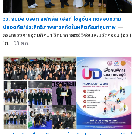
วว. จับมือ บริษัท ลิฟพลัส เฮลท์ โซลูชั่นฯ ทดสอบความ
ปลอดภัย/ประสิทธิภาพสารสกัดในผลิตภัณฑ์สุขภาพ
—
กระทรวงการอุดมศึกษา วิทยาศาสตร์ วิจัยและนวัตกรรม (อว.)
โด...
03 ส.ค.