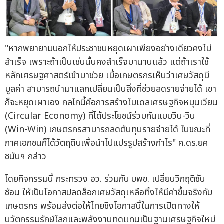
"หากพยายามบอกให้ประชาชนหยุดเผาเพียงอย่างเดียวคงไม่
สำเร็จ เพราะถ้าเป็นเช่นนั้นคงสำเร็จมานานแล้ว แต่ถ้าเราใช้
หลักเศรษฐศาสตร์เข้ามาช่วย เมื่อเกษตรกรเห็นว่าเศษวัสดุมี
มูลค่า สามารถนำมาแลกเปลี่ยนเป็นสิ่งที่ช่วยลดรายจ่ายได้ เขา
ก็จะหยุดเผาเอง กลไกนี้คือการสร้างโมเดลเศรษฐกิจหมุนเวียน
(Circular Economy) ที่ได้ประโยชน์ร่วมกันแบบวิน-วิน
(Win-Win) เกษตรกรสามารถลดต้นทุนรายจ่ายได้ ในขณะที่
ภาคเอกชนก็ได้วัตถุดิบเพื่อนำไปแปรรูปสร้างกำไร" ศ.ดร.ยศ
ชนันฯ กล่าว
โดยกิจกรรมนี้ กระทรวง อว. ร่วมกับ บพข. เปลี่ยนวิกฤติซับ
ซ้อน ให้เป็นโอกาสปลดล็อกเศษวัสดุเหลือทิ้งให้มีค่าขึ้นจริงกับ
เกษตรกร พร้อมส่งต่อให้ไทยชิงโอกาสนี้ในการเปิดทางให้
นวัตกรรมรักษ์โลกและพลังงานทดแทนเป็นฐานเศรษฐกิจใหม่