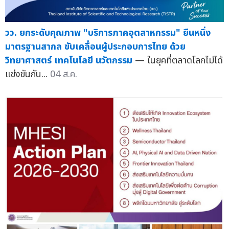
วว. ยกระดับคุณภาพ "บริการภาคอุตสาหกรรม" ยืนหนึ่ง
มาตรฐานสากล ขับเคลื่อนผู้ประกอบการไทย ด้วย
วิทยาศาสตร์ เทคโนโลยี นวัตกรรม
— ในยุคที่ตลาดโลกไม่ได้
แข่งขันกัน...
04 ส.ค.