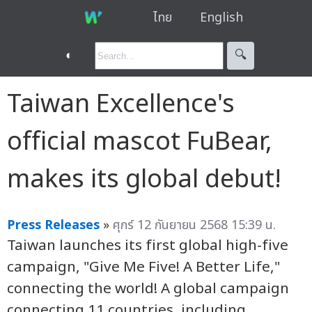
ไทย
English
◐
🔍︎
Taiwan Excellence's
official mascot FuBear,
makes its global debut!
Press Releases
»
ศุกร์ 12 กันยายน 2568 15:39 น.
Taiwan launches its first global high-five
campaign, "Give Me Five! A Better Life,"
connecting the world! A global campaign
connecting 11 countries, including