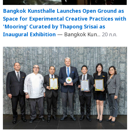
Bangkok Kunsthalle Launches Open Ground as
Space for Experimental Creative Practices with
'Mooring' Curated by Thapong Srisai as
Inaugural Exhibition
— Bangkok Kun...
20 ก.ค.