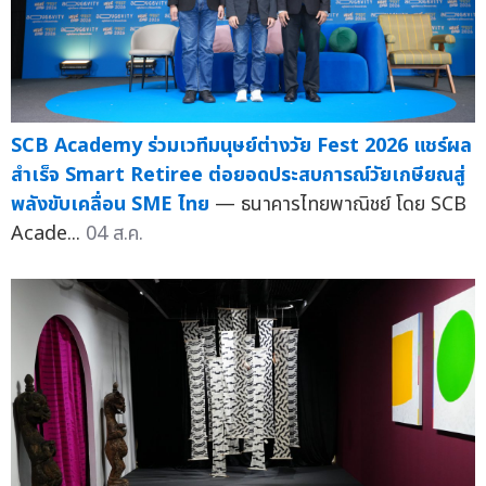
SCB Academy ร่วมเวทีมนุษย์ต่างวัย Fest 2026 แชร์ผล
สำเร็จ Smart Retiree ต่อยอดประสบการณ์วัยเกษียณสู่
พลังขับเคลื่อน SME ไทย
— ธนาคารไทยพาณิชย์ โดย SCB
Acade...
04 ส.ค.