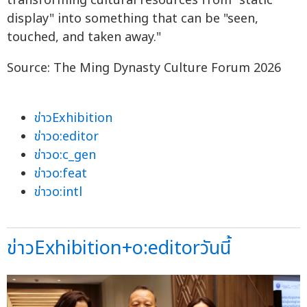
transforming cultural resources from "static
display" into something that can be "seen,
touched, and taken away."
Source: The Ming Dynasty Culture Forum 2026
ข่าวExhibition
ข่าวo:editor
ข่าวo:c_gen
ข่าวo:feat
ข่าวo:intl
ข่าวExhibition+o:editorวันนี้