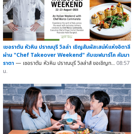
เชอราตัน หัวหิน ปราณบุรี วิลล่า เชิญสัมผัสเสน่ห์แห่งอิตาลี
ผ่าน "Chef Takeover Weekend" กับเชฟมาร์โค คัมมา
ราตา
— เชอราตัน หัวหิน ปราณบุรี วิลล่าส์ ขอเชิญท...
08:57
น.