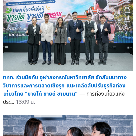
ททท. ร่วมมือกับ จุฬาลงกรณ์มหาวิทยาลัย จัดสัมมนาทาง
วิชาการและการตลาดเชิงรุก แนะเคล็ดลับปรับธุรกิจท่อง
เที่ยวไทย "ขายได้ ขายดี ขายนาน"
— การท่องเที่ยวแห่ง
ประ...
13:09 น.