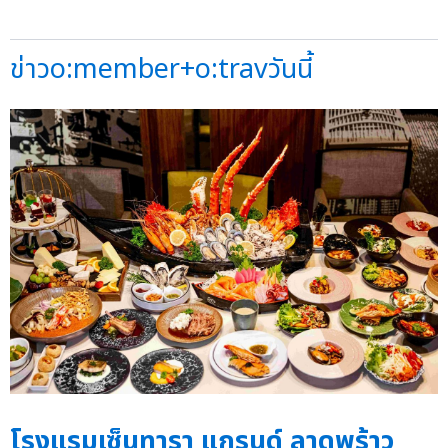
ข่าวo:member+o:travวันนี้
โรงแรมเซ็นทารา แกรนด์ ลาดพร้าว