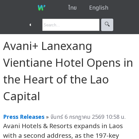
ไทย
English
◐
🔍︎
Avani+ Lanexang
Vientiane Hotel Opens in
the Heart of the Lao
Capital
Press Releases
»
จันทร์ 6 กรกฎาคม 2569 10:58 น.
Avani Hotels & Resorts expands in Laos
with a second address, as the 197-key