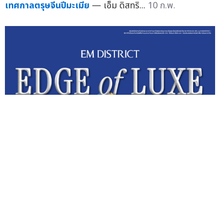
เทศกาลตรุษจีนปีมะเมีย
— เอ็ม ดิสทริ...
10 ก.พ.