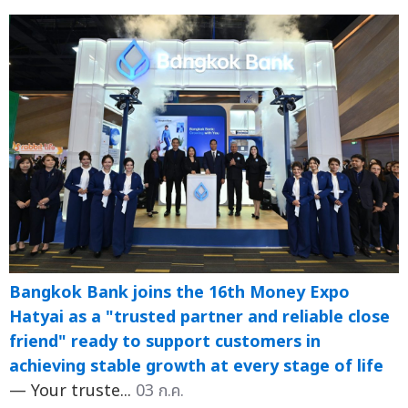
Bangkok Bank joins the 16th Money Expo
Hatyai as a "trusted partner and reliable close
friend" ready to support customers in
achieving stable growth at every stage of life
— Your truste...
03 ก.ค.