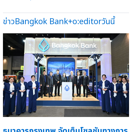
ข่าวBangkok Bank+o:editorวันนี้
ธนาคารกรุงเทพ จัดเต็มโซลูชันทางการ