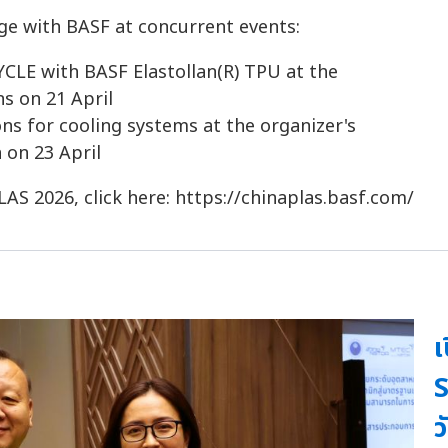
ge with BASF at concurrent events:
CLE with BASF Elastollan(R) TPU at the
s on 21 April
ns for cooling systems at the organizer's
 on 23 April
S 2026, click here: https://chinaplas.basf.com/
เ
S
ว