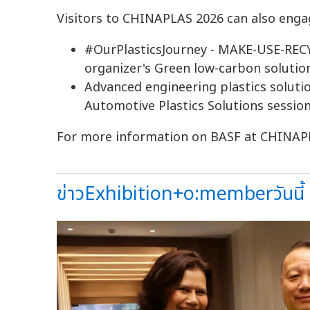
Visitors to CHINAPLAS 2026 can also enga
#OurPlasticsJourney - MAKE-USE-RECY
organizer's Green low-carbon solution
Advanced engineering plastics solutio
Automotive Plastics Solutions session
For more information on BASF at CHINAPLA
ข่าวExhibition+o:memberวันนี้