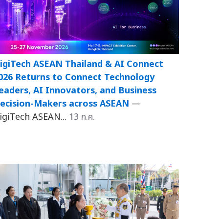
igiTech ASEAN Thailand & AI Connect
026 Returns to Connect Technology
eaders, AI Innovators, and Business
ecision-Makers across ASEAN
—
igiTech ASEAN...
13 ก.ค.