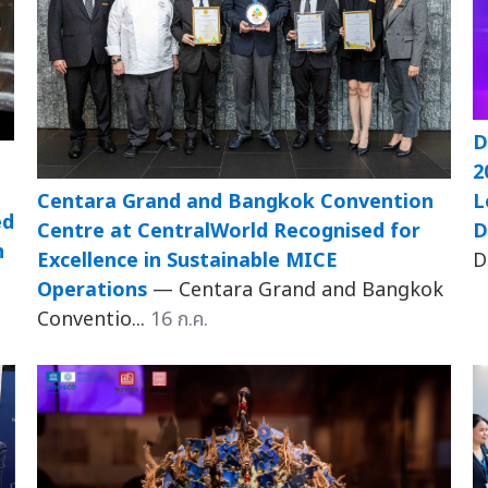
D
2
Centara Grand and Bangkok Convention
L
ed
Centre at CentralWorld Recognised for
D
n
Excellence in Sustainable MICE
D
Operations
— Centara Grand and Bangkok
Conventio...
16 ก.ค.