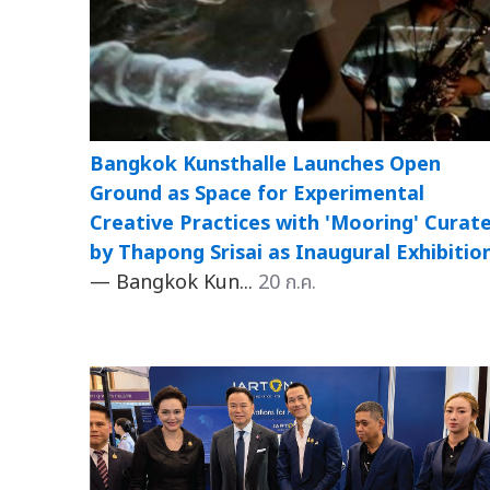
Bangkok Kunsthalle Launches Open
Ground as Space for Experimental
Creative Practices with 'Mooring' Curat
by Thapong Srisai as Inaugural Exhibitio
— Bangkok Kun...
20 ก.ค.