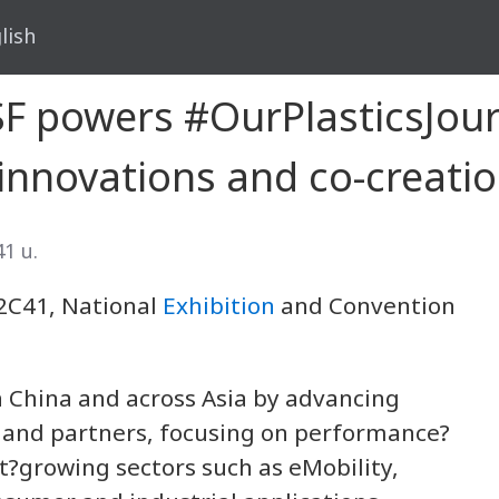
lish
F powers #OurPlasticsJour
innovations and co-creati
41 น.
.2C41, National
Exhibition
and Convention
n China and across Asia by advancing
 and partners, focusing on performance?
st?growing sectors such as eMobility,