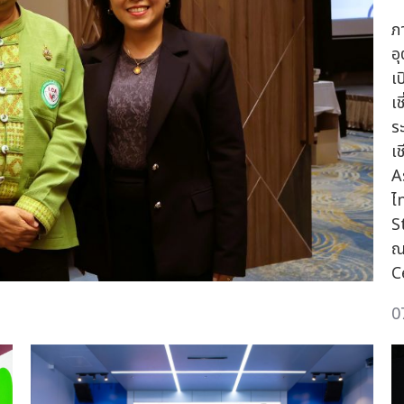
ภ
อ
เ
เ
ร
เ
A
ไ
S
ณ
C
0