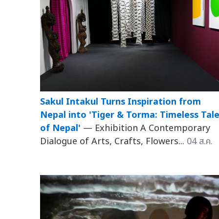
Sakul Intakul Turns Inspiration from
Nepal into 'Tiger & Torma: Timeless Tal
of Nepal'
— Exhibition A Contemporary
Dialogue of Arts, Crafts, Flowers...
04 ส.ค.