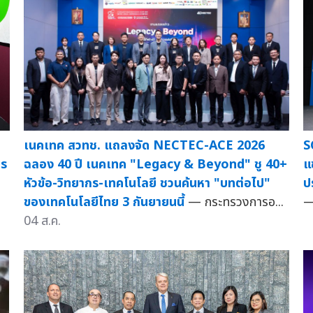
S
เนคเทค สวทช. แถลงจัด NECTEC-ACE 2026
es
แ
ฉลอง 40 ปี เนคเทค "Legacy & Beyond" ชู 40+
ป
หัวข้อ-วิทยากร-เทคโนโลยี ชวนค้นหา "บทต่อไป"
—
ของเทคโนโลยีไทย 3 กันยายนนี้
— กระทรวงการอ...
04 ส.ค.