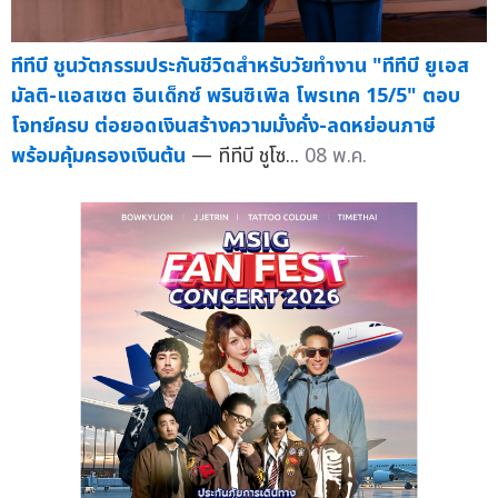
ทีทีบี ชูนวัตกรรมประกันชีวิตสำหรับวัยทำงาน "ทีทีบี ยูเอส
มัลติ-แอสเซต อินเด็กซ์ พรินซิเพิล โพรเทค 15/5" ตอบ
โจทย์ครบ ต่อยอดเงินสร้างความมั่งคั่ง-ลดหย่อนภาษี
พร้อมคุ้มครองเงินต้น
— ทีทีบี ชูโซ...
08 พ.ค.