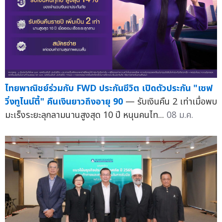
ไทยพาณิชย์ร่วมกับ FWD ประกันชีวิต เปิดตัวประกัน "เซฟ
วิ่งทูไนน์ตี้" คืนเงินยาวถึงอายุ 90
— รับเงินคืน 2 เท่าเมื่อพบ
มะเร็งระยะลุกลามนานสูงสุด 10 ปี หนุนคนไท...
08 ม.ค.