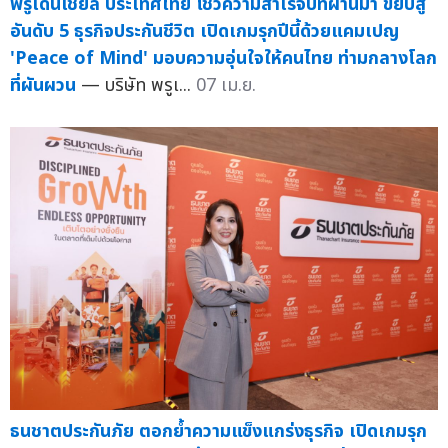
พรูเด็นเชียล ประเทศไทย โชว์ความสำเร็จปีที่ผ่านมา ขยับสู่
อันดับ 5 ธุรกิจประกันชีวิต เปิดเกมรุกปีนี้ด้วยแคมเปญ
'Peace of Mind' มอบความอุ่นใจให้คนไทย ท่ามกลางโลก
ที่ผันผวน
— บริษัท พรูเ...
07 เม.ย.
ธนชาตประกันภัย ตอกย้ำความแข็งแกร่งธุรกิจ เปิดเกมรุก