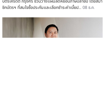
บัตรเครดิต กรุงศรี ชวนวางแผนลดหย่อนภาษีปลายปี โดยสมา
ชิกบัตรฯ ที่สนใจซื้อประกันและเลือกชำระค่าเบี้ยป...
08 ธ.ค.
3 ประกันสะสมทรัพย์ คัดมาแล้วว่า "คุ้ม" จาก ธ.ทิสโก้ รับ
ผลประโยชน์สูงกว่าตราสารหนี้ มั่นใจแม้ภาวะดอกเบี้ยต่ำ
—