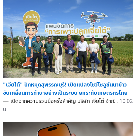
"เจียไต๋" ปักหมุดสุพรรณบุรี! เปิดแปลงโชว์โซลูชันนาข้าว
ขับเคลื่อนการทำนาอย่างเป็นระบบ ยกระดับเกษตรกรไทย
— เปิดฉากความร่วมมือครั้งสำคัญ บริษัท เจียไต๋ จำกั...
10:02
น.