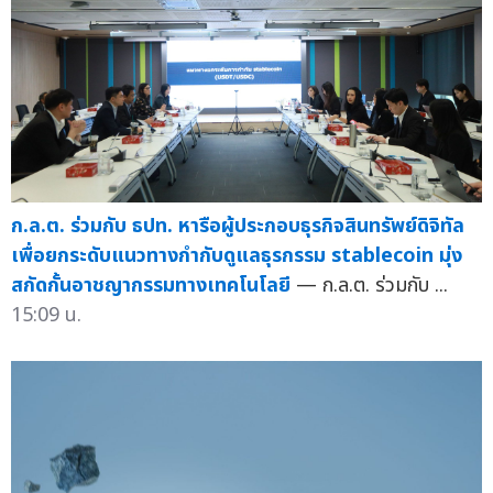
ก.ล.ต. ร่วมกับ ธปท. หารือผู้ประกอบธุรกิจสินทรัพย์ดิจิทัล
เพื่อยกระดับแนวทางกำกับดูแลธุรกรรม stablecoin มุ่ง
สกัดกั้นอาชญากรรมทางเทคโนโลยี
— ก.ล.ต. ร่วมกับ ...
15:09 น.