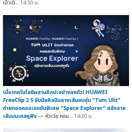
เป๋าเดิ...
14:30 น.
เมื่อเทคโนโลยีผสานศิลปะอย่างลงตัว! HUAWEI
FreeClip 2 S จับมือศิลปินลายเส้นอบอุ่น "Tum Ulit"
ถ่ายทอดคอลเลกชันพิเศษ "Space Explorer" สลักลาย
เส้นบนเคสหูฟัง
— หัวเว่ย คอน...
14:20 น.