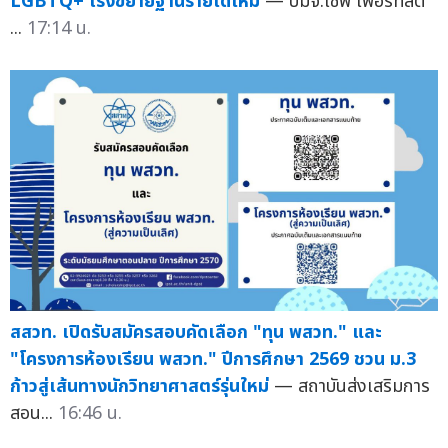
LGBTQ+ เร่งขยายฐานรายได้ใหม่
— บมจ.เซฟ เฟอร์ทิลิตี้
...
17:14 น.
สสวท. เปิดรับสมัครสอบคัดเลือก "ทุน พสวท." และ
"โครงการห้องเรียน พสวท." ปีการศึกษา 2569 ชวน ม.3
ก้าวสู่เส้นทางนักวิทยาศาสตร์รุ่นใหม่
— สถาบันส่งเสริมการ
สอน...
16:46 น.