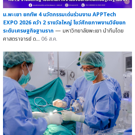
ม.พะเยา ยกทัพ 4 นวัตกรรมเด่นร่วมงาน APPTech
EXPO 2026 คว้า 2 รางวัลใหญ่ โชว์ศักยภาพงานวิจัยยก
ระดับเศรษฐกิจฐานราก
— มหาวิทยาลัยพะเยา นำทีมโดย
ศาสตราจารย์ ด...
06 ส.ค.