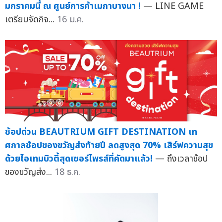
มกราคมนี้ ณ ศูนย์การค้าเมกาบางนา !
— LINE GAME
เตรียมจัดกิจ...
16 ม.ค.
ช้อปด่วน BEAUTRIUM GIFT DESTINATION เท
ศกาลช้อปของขวัญส่งท้ายปี ลดสูงสุด 70% เสิร์ฟความสุข
ด้วยไอเทมบิวตี้สุดเซอร์ไพรส์ที่คัดมาแล้ว!
— ถึงเวลาช้อป
ของขวัญส่ง...
18 ธ.ค.