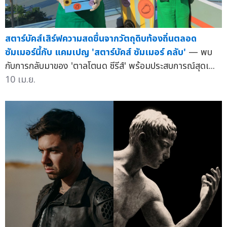
สตาร์บัคส์เสิร์ฟความสดชื่นจากวัตถุดิบท้องถิ่นตลอด
ซัมเมอร์นี้กับ แคมเปญ 'สตาร์บัคส์ ซัมเมอร์ คลับ'
— พบ
กับการกลับมาของ 'ตาลโตนด ซีรีส์' พร้อมประสบการณ์สุดเ...
10 เม.ย.