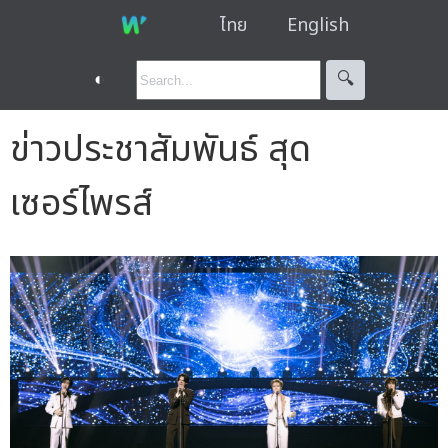
ไทย
English
◐
🔍︎
ข่าวประชาสัมพันธ์ สุด
เซอร์ไพรส์