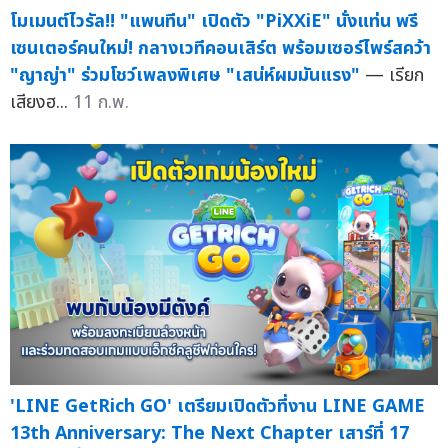
โมเมนต์ไวรัล!! "แพนทีน" เปิดตัว "PiXXiE" นั่งแท่น พรี
เซนเตอร์คนใหม่! กลางเวทีคอนเสิร์ต พร้อมเซอร์ไพร์สคว้า
"ญาญ่า" ร่วมโชว์เพลงพิเศษ "เสน่ห์ผมมันแรง"
— เรียก
เสียงฮ...
11 ก.พ.
'LINE GetRich GO' เตรียมเปิดตัวที่งาน LINE GAME
13th Anniversary: The Next Chapter เสาร์ที่ 17