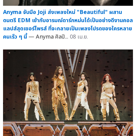
Anyma จับมือ Joji ส่งเพลงใหม่ "Beautiful" ผสาน
ดนตรี EDM เข้ากับอารมณ์ดาร์กหม่นได้เป็นอย่างดีงานคอล
แลปส์สุดเซอร์ไพรส์ ที่จะกลายเป็นเพลงโปรดของใครหลาย
คนเร็ว ๆ นี้
— Anyma ศิลปิ...
08 เม.ย.