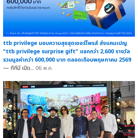
ttb privilege มอบความสุขสุดเซอร์ไพรส์ ส่งแคมเปญ
"ttb privilege surprise gift" แจกกว่า 2,600 รางวัล
รวมมูลค่ากว่า 600,000 บาท ตลอดเดือนพฤษภาคม 2569
— ทีทีบี เปิด...
06 พ.ค.