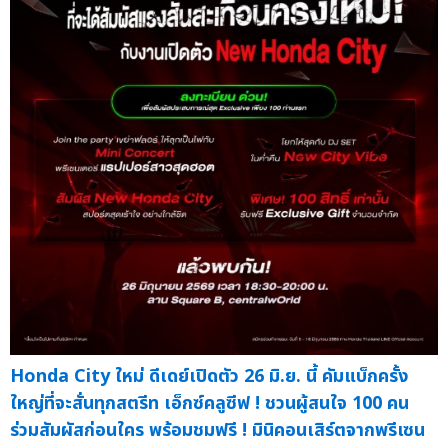
Honda City ใหม่ ดีเดย์เปิดตัว 26 มิ.ย. นี้ คัมแบ็กครั้ง
ใหญ่ที่จะสั่นทุกสตรีท เอ็กซ์คลูซีฟ ! ชวนผู้สนใจ 100 คน
ร่วมสัมผัสก่อนใคร พร้อมชมฟรี ! มินิคอนเสิร์ตจากพรีเซน