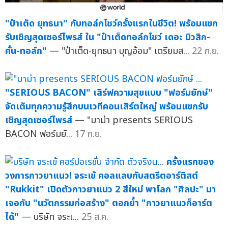
"ป๋าเต็ด ยุทธนา" กับทอล์กโชว์ครั้งแรกในชีวิต! พร้อมแขก
รับเชิญสุดเซอร์ไพรส์ ใน "ป๋าเต็ดทอล์กโชว์ เดอะ มิวสิก-
คั่น-ทอล์ก"
— "ป๋าเต็ด-ยุทธนา บุญอ้อม" เตรียมส...
22 ก.ย.
"SERIOUS BACON" เสิร์ฟความสุขแบบ "ฟอร์มยักษ์"
จัดเต็มทุกความรู้สึกบนเวทีคอนเสิร์ตใหญ่ พร้อมแขกรับ
เชิญสุดเซอร์ไพรส์
— "มาม่า presents SERIOUS
BACON ฟอร์มยั...
17 ก.ย.
ครั้งแรกของ
วงการกาวยาแนว! จระเข้ คอลแลบกับสตรีตอาร์ติสต์
"Rukkit" เปิดตัวกาวยาแนว 2 สีใหม่ พาโลก "ศิลปะ" มา
เจอกับ "นวัตกรรมก่อสร้าง" ตอกย้ำ "กาวยาแนวก็อาร์ต
ได้"
— บริษัท จระเ...
25 ส.ค.