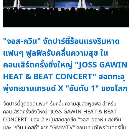
"จอส-กวิน" จัดปาร์ตี้ร้อนแรงริมหาด
แฟนๆ ฟูลฟิลรับคลื่นความสุข ใน
คอนเสิร์ตครั้งยิ่งใหญ่ "JOSS GAWIN
HEAT & BEAT CONCERT" ฮอตทะลุ
พุ่งทะยานเทรนด์ X "อันดับ 1" ของโลก
จัดปาร์ตี้สุดฮอตแฟนๆ รับคลื่นความสุขสุดฟูลฟิล สำหรับ
คอนเสิร์ตครั้งยิ่งใหญ่ "JOSS GAWIN HEAT & BEAT
CONCERT" ของ 2 หนุ่มฮอตสุดขีด "จอส เวอาห์ แสงเงิน"
และ "กวิน แคสกี้" จาก "GMMTV" คอนเทนต์โพรไวเดอร์ชั้น