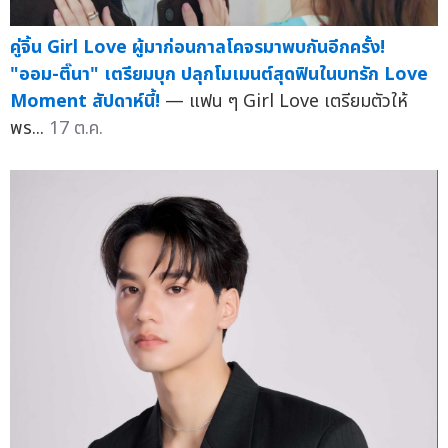
คู่จิ้น Girl Love ผู้มาก่อนกาลโคจรมาพบกันอีกครั้ง!
"ออม-ติ๊นา" เตรียมบุก ปลุกโมเมนต์สุดฟินในบทรัก Love
Moment สัปดาห์นี้!
— แฟน ๆ Girl Love เตรียมตัวให้
พร...
17 ต.ค.