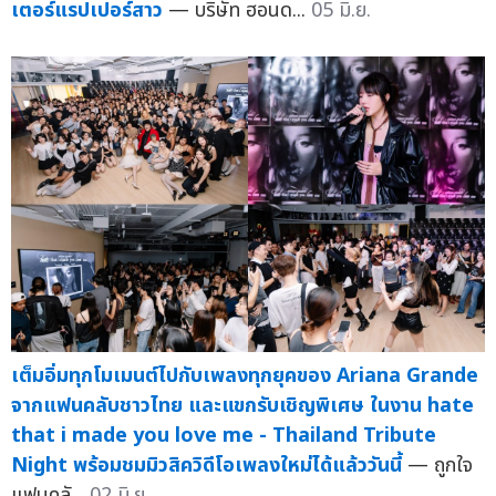
เตอร์แรปเปอร์สาว
— บริษัท ฮอนด...
05 มิ.ย.
เต็มอิ่มทุกโมเมนต์ไปกับเพลงทุกยุคของ Ariana Grande
จากแฟนคลับชาวไทย และแขกรับเชิญพิเศษ ในงาน hate
that i made you love me - Thailand Tribute
Night พร้อมชมมิวสิควิดีโอเพลงใหม่ได้แล้ววันนี้
— ถูกใจ
แฟนคลั...
02 มิ.ย.