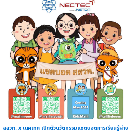
สสวท. x เนคเทค เปิดตัวนวัตกรรมแชตบอตการเรียนรู้ผ่าน