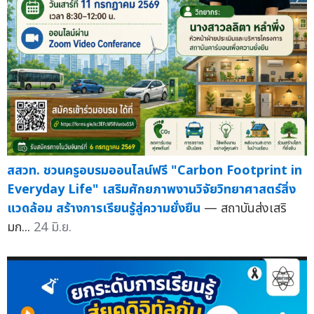
สสวท. ชวนครูอบรมออนไลน์ฟรี "Carbon Footprint in
Everyday Life" เสริมศักยภาพงานวิจัยวิทยาศาสตร์สิ่ง
แวดล้อม สร้างการเรียนรู้สู่ความยั่งยืน
— สถาบันส่งเสริ
มก...
24 มิ.ย.