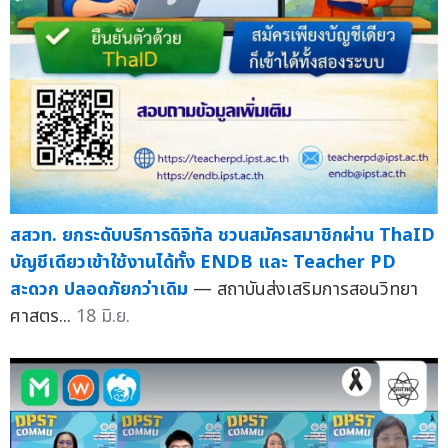
สสวท. ยกระดับบริการดิจิทัล ชวนสมัครสมาชิกผ่าน ThaID
บัญชีเดียวเข้าใช้งานได้ทั้ง ENDB และ Teacher PD
สะดวก ปลอดภัยกว่าเดิม
— สถาบันส่งเสริมการสอนวิทยา
ศาสตร...
18 มิ.ย.