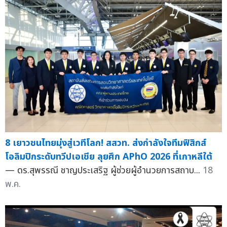
8 เยาวชนไทยมุ่งสู่เวทีโลก! สสวท. ส่งกำลังใจทีมฟิสิกส์
โอลิมปิกระดับทวีปเอเชีย ลุยศึก APhO 2026 ที่เกาหลีใต้
— ดร.สุพรรณี ชาญประเสริฐ ผู้ช่วยผู้อำนวยการสถาบ...
18
พ.ค.