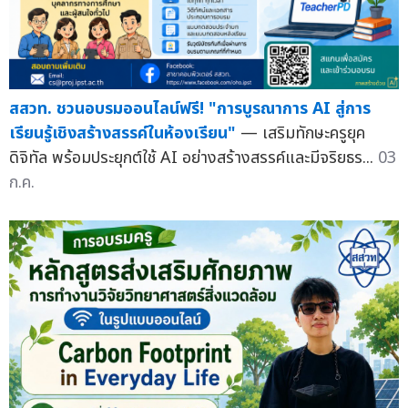
สสวท. ชวนอบรมออนไลน์ฟรี! "การบูรณาการ AI สู่การ
เรียนรู้เชิงสร้างสรรค์ในห้องเรียน"
— เสริมทักษะครูยุค
ดิจิทัล พร้อมประยุกต์ใช้ AI อย่างสร้างสรรค์และมีจริยธร...
03
ก.ค.