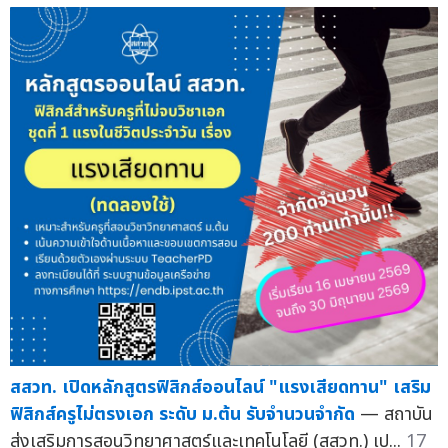
สสวท. เปิดหลักสูตรฟิสิกส์ออนไลน์ "แรงเสียดทาน" เสริม
ฟิสิกส์ครูไม่ตรงเอก ระดับ ม.ต้น รับจำนวนจำกัด
— สถาบัน
ส่งเสริมการสอนวิทยาศาสตร์และเทคโนโลยี (สสวท.) เป...
17