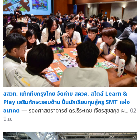
สสวท. แท็กทีมกรุงไทย จัดค่าย สควค. สไตล์ Learn &
Play เสริมทักษะรอบด้าน ปั้นนักเรียนทุนสู่ครู SMT แห่ง
อนาคต
— รองศาสตราจารย์ ดร.ธีระเดช เจียรสุขสกุล ผ...
02
มิ.ย.