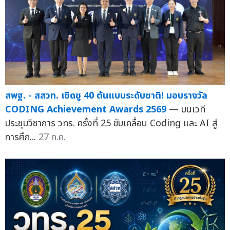
สพฐ. - สสวท. เชิดชู 40 ต้นแบบระดับชาติ! มอบรางวัล
CODING Achievement Awards 2569
— บนเวที
ประชุมวิชาการ วทร. ครั้งที่ 25 ขับเคลื่อน Coding และ AI สู่
การศึก...
27 ก.ค.