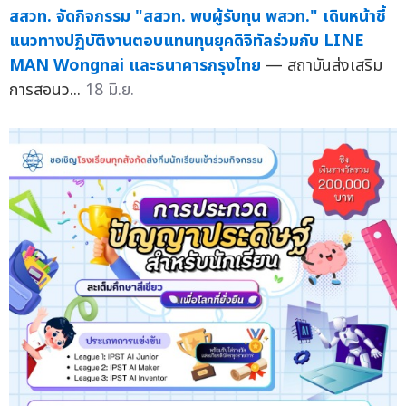
สสวท. จัดกิจกรรม "สสวท. พบผู้รับทุน พสวท." เดินหน้าชี้
แนวทางปฏิบัติงานตอบแทนทุนยุคดิจิทัลร่วมกับ LINE
MAN Wongnai และธนาคารกรุงไทย
— สถาบันส่งเสริม
การสอนว...
18 มิ.ย.