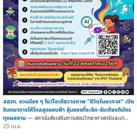
สสวท. ชวนน้อง ๆ โชว์ไอเดียวาดภาพ "ชีวิตในอวกาศ" เปิด
จินตนาการให้ไกลสุดขอบฟ้า ลุ้นของที่ระลึก-รับเกียรติบัตร
ทุกผลงาน
— สถาบันส่งเสริมการสอนวิทยาศาสตร์และเท...
23 เม.ย.