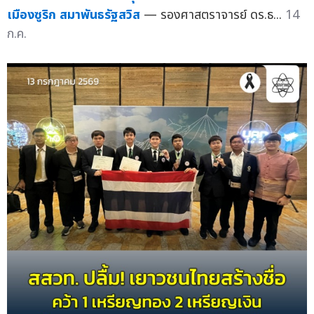
เมืองซูริก สมาพันธรัฐสวิส
— รองศาสตราจารย์ ดร.ธ...
14
ก.ค.