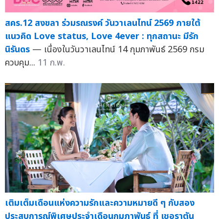
สคร.12 สงขลา ร่วมรณรงค์ วันวาเลนไทน์ 2569 ภายใต้
แนวคิด Love status, Love 4ever : ทุกสถานะ มีรัก
นิรันดร
— เนื่องในวันวาเลนไทน์ 14 กุมภาพันธ์ 2569 กรม
ควบคุม...
11 ก.พ.
เติมเต็มเดือนแห่งความรักและความหมายดี ๆ กับสอง
ประสบการณ์พิเศษประจำเดือนกุมภาพันธ์ ที่ เชอราตัน