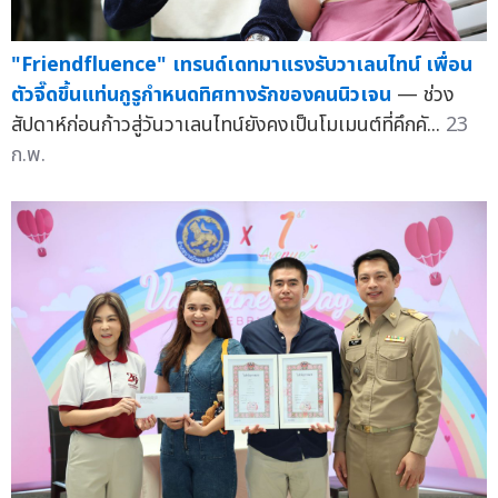
"Friendfluence" เทรนด์เดทมาแรงรับวาเลนไทน์ เพื่อน
ตัวจี๊ดขึ้นแท่นกูรูกำหนดทิศทางรักของคนนิวเจน
— ช่วง
สัปดาห์ก่อนก้าวสู่วันวาเลนไทน์ยังคงเป็นโมเมนต์ที่คึกคั...
23
ก.พ.