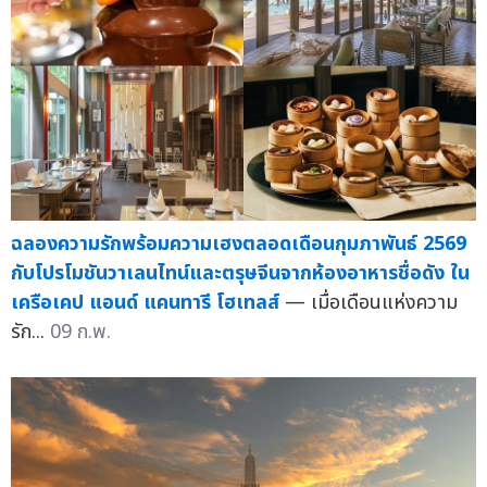
ฉลองความรักพร้อมความเฮงตลอดเดือนกุมภาพันธ์ 2569
กับโปรโมชันวาเลนไทน์และตรุษจีนจากห้องอาหารชื่อดัง ใน
เครือเคป แอนด์ แคนทารี โฮเทลส์
— เมื่อเดือนแห่งความ
รัก...
09 ก.พ.