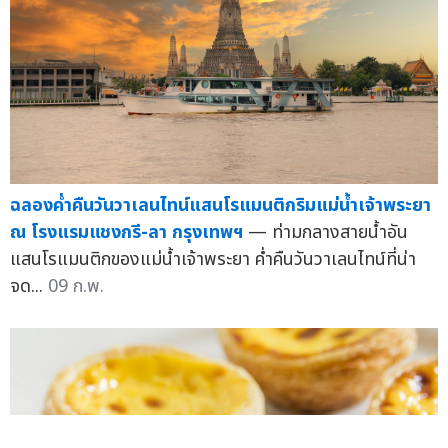
ฉลองค่ำคืนวันวาเลนไทน์แสนโรแมนติกริมแม่น้ำเจ้าพระยา
ณ โรงแรมแชงกรี-ลา กรุงเทพฯ
— ท่ามกลางสายน้ำอัน
แสนโรแมนติกของแม่น้ำเจ้าพระยา ค่ำคืนวันวาเลนไทน์ที่น่า
จด...
09 ก.พ.