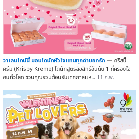
วาเลนไทน์นี้ มอบโดนัทหัวใจแทนทุกคำบอกรัก
— คริสปี้
ครีม (Krispy Kreme) โดนัทสูตรลิขสิทธิ์อันดับ 1 ที่ครองใจ
คนทั่วโลก ชวนคุณร่วมต้อนรับเทศกาลแห...
11 ก.พ.