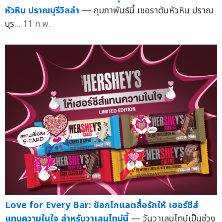
หัวหิน ปราณบุรีวิลล่า
— กุมภาพันธ์นี้ เชอราตันหัวหิน ปราณ
บุร...
11 ก.พ.
Love for Every Bar: ช็อกโกแลตสื่อรักให้ เฮอร์ชีส์
แทนความในใจ สำหรับวาเลนไทน์นี้
— วันวาเลนไทน์เป็นช่วง