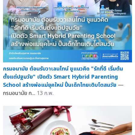
กรมอนามัย ต้อนรับวาเลนไทน์ ชูแนวคิด "รักที่ดี เริ่มต้น
ตั้งแต่ปฐมวัย" เปิดตัว Smart Hybrid Parenting
School สร้างพ่อแม่ยุคใหม่ ปั้นเด็กไทยเติบโตสมวัย
—
กรมอนามัย ก...
13 ก.พ.