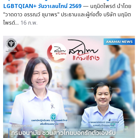
LGBTQIAN+ วันวาเลนไทน์ 2569
— นฤมิตไพรด์ นำโดย
"วาดดาว อรรณว์ ชุมาพร" ประธานและผู้ก่อตั้ง บริษัท นฤมิต
ไพรด์...
16 ก.พ.