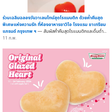
ร่วมเฉลิมฉลองวันวาเลนไทน์สุดโรแมนติก ด้วยค่ำคืนสุด
พิเศษแห่งความรัก ที่ห้องอาหารซาวิโอ โรงแรม ชาเทรียม
แกรนด์ กรุงเทพ ฯ
— สัมผัสค่ำคืนสุดโรแมนติกและดื่มด่ำ...
11 ก.พ.