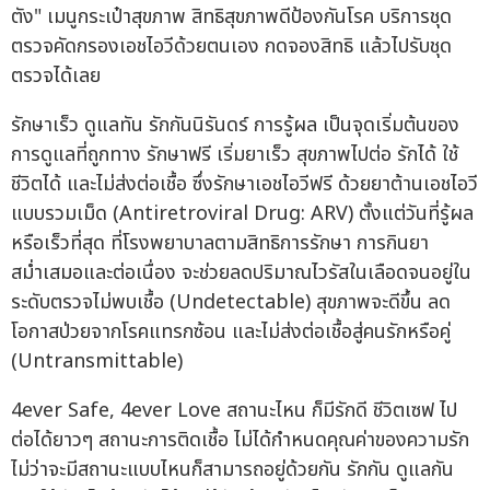
ตัง" เมนูกระเป๋าสุขภาพ สิทธิสุขภาพดีป้องกันโรค บริการชุด
ตรวจคัดกรองเอชไอวีด้วยตนเอง กดจองสิทธิ แล้วไปรับชุด
ตรวจได้เลย
รักษาเร็ว ดูแลทัน รักกันนิรันดร์ การรู้ผล เป็นจุดเริ่มต้นของ
การดูแลที่ถูกทาง รักษาฟรี เริ่มยาเร็ว สุขภาพไปต่อ รักได้ ใช้
ชีวิตได้ และไม่ส่งต่อเชื้อ ซึ่งรักษาเอชไอวีฟรี ด้วยยาต้านเอชไอวี
แบบรวมเม็ด (Antiretroviral Drug: ARV) ตั้งแต่วันที่รู้ผล
หรือเร็วที่สุด ที่โรงพยาบาลตามสิทธิการรักษา การกินยา
สม่ำเสมอและต่อเนื่อง จะช่วยลดปริมาณไวรัสในเลือดจนอยู่ใน
ระดับตรวจไม่พบเชื้อ (Undetectable) สุขภาพจะดีขึ้น ลด
โอกาสป่วยจากโรคแทรกซ้อน และไม่ส่งต่อเชื้อสู่คนรักหรือคู่
(Untransmittable)
4ever Safe, 4ever Love สถานะไหน ก็มีรักดี ชีวิตเซฟ ไป
ต่อได้ยาวๆ สถานะการติดเชื้อ ไม่ได้กำหนดคุณค่าของความรัก
ไม่ว่าจะมีสถานะแบบไหนก็สามารถอยู่ด้วยกัน รักกัน ดูแลกัน