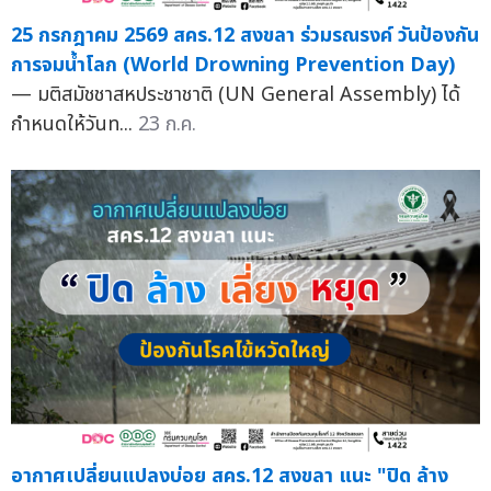
25 กรกฎาคม 2569 สคร.12 สงขลา ร่วมรณรงค์ วันป้องกัน
การจมน้ำโลก (World Drowning Prevention Day)
— มติสมัชชาสหประชาชาติ (UN General Assembly) ได้
กำหนดให้วันท...
23 ก.ค.
อากาศเปลี่ยนแปลงบ่อย สคร.12 สงขลา แนะ "ปิด ล้าง