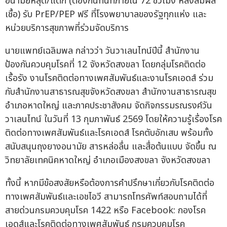
อนามัยหลุด/แตก (ต้องกินทันทีภายใน 72 ชั่วโมง หลังสัมผัส
เชื้อ) รับ PrEP/PEP ฟรี ที่โรงพยาบาลของรัฐทุกแห่ง และ
หน่วยบริการสุขภาพที่ร่วมจัดบริการ
นายแพทย์เฉลิมพล กล่าวว่า วันวาเลนไทน์ปีนี้ สำนักงาน
ป้องกันควบคุมโรคที่ 12 จังหวัดสงขลา โดยกลุ่มโรคติดต่อ
เรื้อรัง งานโรคติดต่อทางเพศสัมพันธ์และงานโรคเอดส์ ร่วม
กับสำนักงานสาธารณสุขจังหวัดสงขลา สำนักงานสาธารณสุข
อำเภอหาดใหญ่ และภาคประชาสังคม จัดกิจกรรมรณรงค์วัน
วาเลนไทน์ ในวันที่ 13 กุมภาพันธ์ 2569 โดยให้ความรู้เรื่องโรค
ติดต่อทางเพศสัมพันธ์และโรคเอดส์ โรคตับอักเสบ พร้อมทั้ง
สนับสนุนถุงยางอนามัย สารหล่อลื่น และสื่อต้นแบบ จัดขึ้น ณ
วิทยาลัยเทคนิคหาดใหญ่ อำเภอเมืองสงขลา จังหวัดสงขลา
ทั้งนี้ หากมีข้อสงสัยหรือต้องการคำปรึกษาเกี่ยวกับโรคติดต่อ
ทางเพศสัมพันธ์และเอชไอวี สามารถโทรศัพท์สอบถามได้ที่
สายด่วนกรมควบคุมโรค 1422 หรือ Facebook: กองโรค
เอดส์และโรคติดต่อทางเพศสัมพันธ์ กรมควบคุมโรค