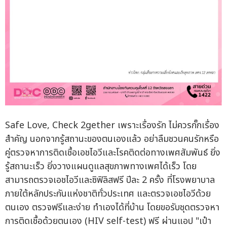
Safe Love, Check 2gether เพราะเรื่องรัก ไม่ควรกั๊กเรื่อง
สำคัญ นอกจากรู้สถานะของตนเองแล้ว อย่าลืมชวนคนรักหรือ
คู่ตรวจหาการติดเชื้อเอชไอวีและโรคติดต่อทางเพศสัมพันธ์ ยิ่ง
รู้สถานะเร็ว ยิ่งวางแผนดูแลสุขภาพทางเพศได้เร็ว โดย
สามารถตรวจเอชไอวีและซิฟิลิสฟรี ปีละ 2 ครั้ง ที่โรงพยาบาล
ภายใต้หลักประกันแห่งชาติทั่วประเทศ และตรวจเอชไอวีด้วย
ตนเอง ตรวจฟรีและง่าย ทำเองได้ที่บ้าน โดยขอรับชุดตรวจหา
การติดเชื้อด้วยตนเอง (HIV self-test) ฟรี ผ่านแอป "เป๋า