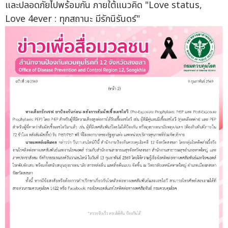
และปลอดภัยไปพร้อมกัน ภายใต้แนวคิด "Love status,
Love 4ever : ทุกสถานะ มีรักนิรันดร์"