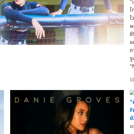
"
ไ
ไ
ผ
ซี
ข
ภ
ร
"
0
"
F
ซ
แ