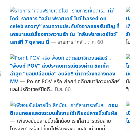
ทีวี
ย
ไกด์: รายการ “คลับ ฟรายเดย์ โชว์ based on
ป
—
celeb story” รวมความประทับใจจากแขกรับเชิญ ที่
เ
เคยมาแชร์เรื่องราวความรัก ใน “คลับฟรายเดย์โชว์”
รั
เสาร์ที่ 7 ตุลาคม นี้
— รายการ "คลั...
ต.ค. 60
ไป
า
“พ๊อยท์ POV” ส่งประสบการณ์ตรงผ่าน ซิงเกิ้ล
ไ
่
ล่าสุด “ยอมปล่อยมือ” อินจัด!! น้ำตาร่วงกลางกอง
ม
MV
— Point POV หรือ พ้อยท์ อดีตสมาชิกวงเคลียร์
น
และโปรดิวเซอร์มือดี...
มิ.ย. 60
"
คอน
ติเนนทอลแสดงระบบสั่งงานใช้เพียงปลายนิ้วสัมผัส
เป
ร
— เพียงขยับปลายนิ้วเล็กน้อย เราก็สามารถรับสาย
โ
โทรศัพท์ หรือเปลี่ยนไปฟังเพลงจากสถานีวิทยุที่
—