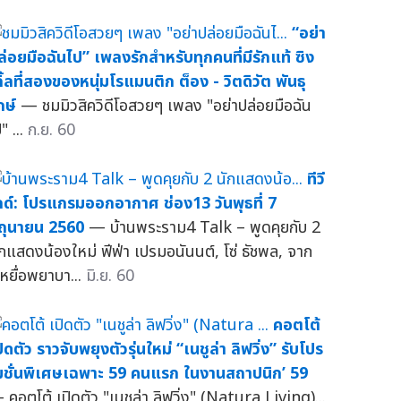
“อย่า
ล่อยมือฉันไป” เพลงรักสำหรับทุกคนที่มีรักแท้ ซิง
กิ้ลที่สองของหนุ่มโรแมนติก ต็อง - วิตดิวัต พันธุ
กษ์
— ชมมิวสิควิดีโอสวยๆ เพลง "อย่าปล่อยมือฉัน
" ...
ก.ย. 60
ทีวี
กด์: โปรแกรมออกอากาศ ช่อง13 วันพุธที่ 7
ิถุนายน 2560
— บ้านพระราม4 Talk – พูดคุยกับ 2
ักแสดงน้องใหม่ ฟีฟ่า เปรมอนันนต์, โซ่ ธัชพล, จาก
เหยื่อพยาบา...
มิ.ย. 60
คอตโต้
ิดตัว ราวจับพยุงตัวรุ่นใหม่ “เนชูล่า ลิฟวิ่ง” รับโปร
มชั่นพิเศษเฉพาะ 59 คนแรก ในงานสถาปนิก’ 59
 คอตโต้ เปิดตัว "เนชูล่า ลิฟวิ่ง" (Natura Living)...