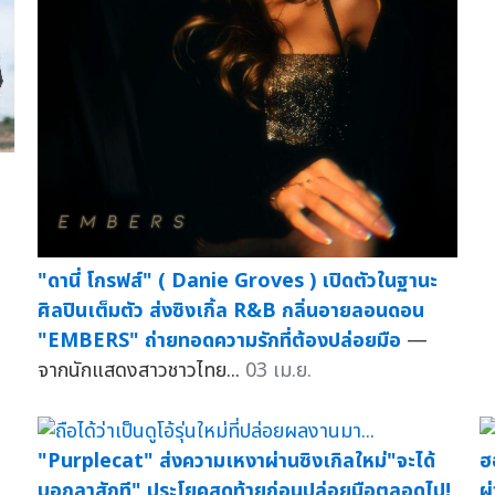
"ดานี่ โกรฟส์" ( Danie Groves ) เปิดตัวในฐานะ
ศิลปินเต็มตัว ส่งซิงเกิ้ล R&B กลิ่นอายลอนดอน
"EMBERS" ถ่ายทอดความรักที่ต้องปล่อยมือ
—
จากนักแสดงสาวชาวไทย...
03 เม.ย.
"Purplecat" ส่งความเหงาผ่านซิงเกิลใหม่"จะได้
ฮ
บอกลาสักที" ประโยคสุดท้ายก่อนปล่อยมือตลอดไป!
ผ