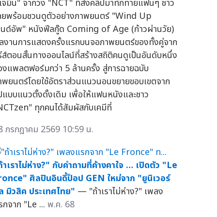
แจมิน" จากวง "NCT" ที่ส่งคลิปมาทักทายแฟนๆ ชาว
ทยพร้อมชวนดูตัวอย่างภาพยนตร์ "Wind Up
วนด์อัพ" หนังฟีลกู๊ด Coming of Age (ก้าวผ่านวัย)
ลงานการแสดงครั้งแรกบนจอภาพยนตร์ของทั้งคู่จาก
รีส์ตอนสั้นทางออนไลน์ที่สร้างสถิติคนดูเป็นอันดับหนึ่ง
องแพลตฟอร์มกว่า 5 ล้านครั้ง สู่การฉายฉบับ
าพยนตร์โดยใช้อัตราส่วนแนวนอนขยายขอบเขตจาก
ูปแบบแนวตั้งดั้งเดิม เพื่อให้แฟนหนังและชาว
NCTzen" ทุกคนได้สัมผัสกับเคมีที่
8 กรกฎาคม 2569 10:59 น.
ถ้าเราไม่ห่าง?" กับคำถามที่ค้างคาใจ … เปิดตัว "Le
ronce" ศิลปินอินดี้ป็อป GEN ใหม่จาก "ยูนิเวอร์
ัล มิวสิค ประเทศไทย"
— "ถ้าเราไม่ห่าง?" เพลง
รกจาก "Le ...
พ.ค. 68