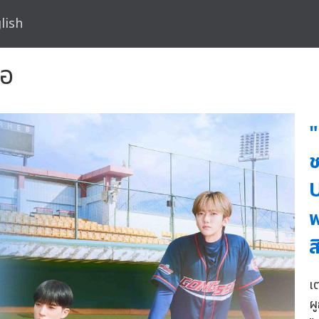
lish
ือ
"
ช
U
พ
ส
เ
ผ