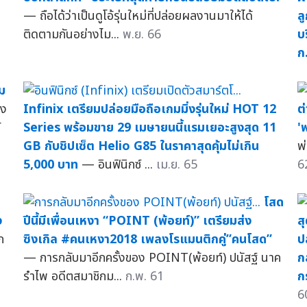
— ถือได้ว่าเป็นดูโอ้รุ่นใหม่ที่ปล่อยผลงานมาให้ได้
ล
ติดตามกันอย่างไม...
พ.ย. 66
บ
ก
ม
าง
Infinix เตรียมปล่อยมือถือเกมมิ่งรุ่นใหม่ HOT 12
ต่
้
Series พร้อมขาย 29 เมษายนนี้แรมเยอะสูงสุด 11
'
GB กับชิปเซ็ต Helio G85 ในราคาสุดคุ้มไม่เกิน
พ
5,000 บาท
— อินฟินิกซ์ ...
เม.ย. 65
6
โสด
ง
ปีนี้มีเพื่อนเหงา “POINT (พ้อยท์)” เตรียมส่ง
ส
ก
ซิงเกิล #คนเหงา2018 เพลงโรแมนติกคู่”คนโสด”
ป
— การกลับมาอีกครั้งของ POINT(พ้อยท์) ปนัสฐ์ นาค
ก
รำไพ อดีตสมาชิกม...
ก.พ. 61
ก
6