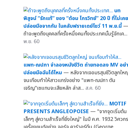
บท
พิสูจน์ “รักแท้” ของ “ต้อม ไกรวิทย์” 20 ปี ที่ไม่เค
ปล่อยมือจากกัน ในคลับฟรายเดย์โชว์ 11 พ.ย.นี้
ถ้าจะพูดถึงบุคคลที่ครั้งหนึ่งคนทั้งประเทศนั้นรู้จักเค...
พ.ย. 60
แพท-ณปภา จำลองหนังชีวิต ถ่ายทอดลง MV อย่
ปล่อยมือฉันได้ไหม
— หลังจากเจอมรสุมชีวิตลูกใหญ
จนเกือบทำให้สาวแกร่งอย่าง "แพท-ณปภา ตัน
เจริญ"เซแทบจะเสียหลัก ล่าส...
ส.ค. 60
MOTIF
PRESENTS ANGLEOPOISE
— "จากจุดเริ่มต้น
เล็กๆ สู่ความสำเร็จที่ยิ่งใหญ่" ในปี ค.ศ. 1932 วิศวก
เครื่องยนต์อย่าง จอร์จ คาร์วอร์ดีน (George