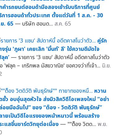
ูกค้ารถยนต์ฮอนด้ามือสองเข้ารับบริการที่ศูนย์
ริการฮอนด้าทั่วประเทศ ตั้งแต่วันที่ 1 ส.ค. - 30
.ย. 65
— บริษัท ฮอนด...
ส.ค. 65
คู่รัก
างรุ่น 'ภูผา’ เคยเลิก 'มิ้นท์’ ลี’ ใช้ความดีมัดใจ
ฟลุค’
— รายการ '3 แซบ' สัปดาห์นี้ อดีตคาสโนว่าตัว
่อ 'ฟลุค – เกริกพล มัสยวาณิช' ขอควงว่าที่เจ้า...
มิ.ย.
2
หวาน
ุดขั้ว อบอุ่นสุดหัวใจ ส่งมิวสิควิดีโอเพลงใหม่ “อย่า
ล่อยมือฉันไป” ของ “ต็อง - วิตดิวัติ พันธุรักษ์”
ลายเป็นวิดีโอแรงของหน้าหนาวนี้ พร้อมสร้าง
ระแสขึ้นชาร์ตวิทยุต่อเนื่อง
— ""ต็อง วิตด...
พ.ย.
0