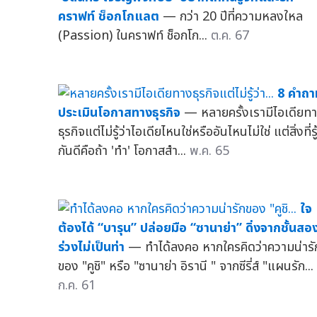
คราฟท์ ช็อกโกแลต
— กว่า 20 ปีที่ความหลงใหล
(Passion) ในคราฟท์ ช็อกโก...
ต.ค. 67
8 คำถา
ประเมินโอกาสทางธุรกิจ
— หลายครั้งเรามีไอเดียท
ธุรกิจแต่ไม่รู้ว่าไอเดียไหนใช่หรืออันไหนไม่ใช่ แต่สิ่งที่รู
กันดีคือถ้า 'ทำ' โอกาสสำ...
พ.ค. 65
ใจ
ต้องได้ “บารุน” ปล่อยมือ “ซานาย่า” ดิ่งจากชั้นสอ
ร่วงไม่เป็นท่า
— ทำได้ลงคอ หากใครคิดว่าความน่ารั
ของ "คูชิ" หรือ "ซานาย่า อิรานี " จากซีรี่ส์ "แผนรัก...
ก.ค. 61