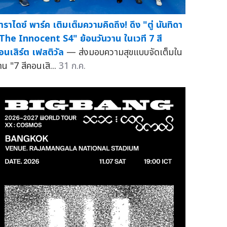
าราไดซ์ พาร์ค เติมเต็มความคิดถึง! ดึง "ตู่ นันทิดา
 The Innocent S4" ย้อนวันวาน ในเวที 7 สี
อนเสิร์ต เฟสติวัล
— ส่งมอบความสุขแบบจัดเต็มใน
าน "7 สีคอนเสิ...
31 ก.ค.