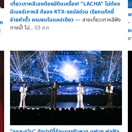
เที่ยวเกาหลีเองต้องมีติดเครื่อง! "LACHA" ไม่ต้อง
มีเบอร์เกาหลี ก็จอง KTX-รถบัสด่วน เรียกแท็กซี่
พ
จ่ายค่าตั๋ว ครบจบในแอปเดียว
— สายเที่ยวเกาหลีฟัง
ยก
-
ทางนี้! ไม่...
03 ส.ค.
t
ค
ง
"จอส-กวิน" จัดปาร์ตี้ร้อนแรงริมหาด แฟนๆ ฟูลฟิล