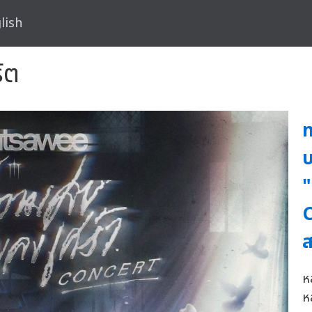
lish
์ต
บ
"
ส
ห
ห