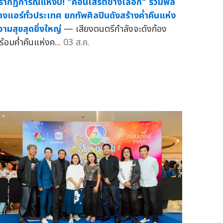
รากฏการณ์แห่งปี! "คอนเสิร์ตช่างเลือก" รวมพล
่างแอร์ทั่วประเทศ ยกทัพศิลปินดังสร้างค่ำคืนแห่ง
วามสุขสุดยิ่งใหญ่
— เสียงดนตรีกำลังจะดังก้อง
ร้อมค่ำคืนแห่งค...
03 ส.ค.