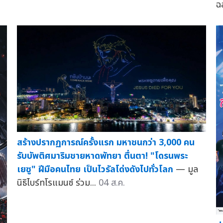
ฉ
สร้างปรากฏการณ์ครั้งแรก มหาชนกว่า 3,000 คน
รับบัพติศมาริมชายหาดพัทยา ตื่นตา! "โดรนพระ
เยซู" ฝีมือคนไทย เป็นไวรัลโด่งดังไปทั่วโลก
— มูล
นิธิไบร์ทโรแมนซ์ ร่วม...
04 ส.ค.