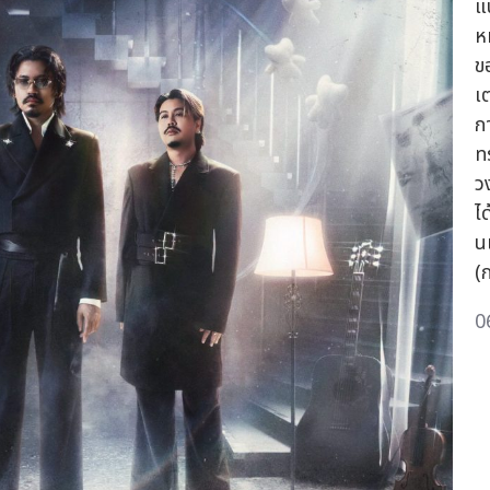
แ
ห
ข
เ
ก
ท
ว
ได
น
(
0