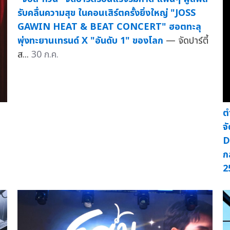
รับคลื่นความสุข ในคอนเสิร์ตครั้งยิ่งใหญ่ "JOSS
GAWIN HEAT & BEAT CONCERT" ฮอตทะลุ
พุ่งทะยานเทรนด์ X "อันดับ 1" ของโลก
— จัดปาร์ตี้
ส...
30 ก.ค.
ต
จ
D
ก
2