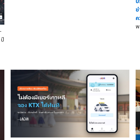
ป
ช
ค
พ
—
ปี