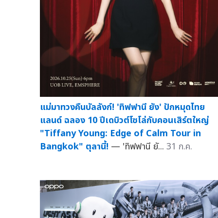
แม่มาทวงคืนบัลลังก์! 'ทิฟฟานี ยัง' ปักหมุดไทย
แลนด์ ฉลอง 10 ปีเดบิวต์โซโล่กับคอนเสิร์ตใหญ่
"Tiffany Young: Edge of Calm Tour in
Bangkok" ตุลานี้!
— 'ทิฟฟานี ยั...
31 ก.ค.