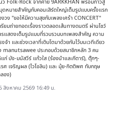
นว Folk-Rock จากค่าย 9ARKKHAN พร้อมก้าวสู่
มุดหมายสำคัญกับคอนเสิร์ตใหญ่เต็มรูปแบบครั้งแรก
องวง "ขอให้มีความสุขกับเพลงเศร้า CONCERT"
ตรียมถ่ายทอดเรื่องราวตลอดเส้นทางดนตรี ผ่านโชว์
ารแสดงเต็มรูปแบบที่รวบรวมบทเพลงสำคัญ ความ
รงจำ และช่วงเวลาที่เติบโตมาด้วยกันไว้บนเวทีเดียว
ง manutsawee ประกอบด้วยสมาชิกหลัก 3 คน
้แก่ บัง-มนัสวีร์ แก้วใส (ร้องนำและกีตาร์), ตุ๊กๆ-
เรศ เจริญผล (ไวโอลิน) และ มุ้ย-กิตติพศ ทับกฤษ
กลอง)
6 สิงหาคม 2569 16:49 น.