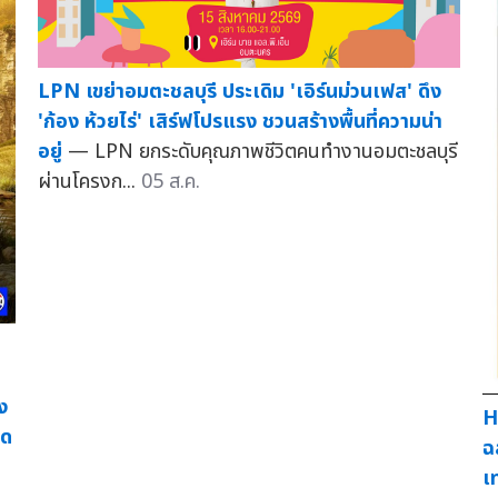
LPN เขย่าอมตะชลบุรี ประเดิม 'เอิร์นม่วนเฟส' ดึง
'ก้อง ห้วยไร่' เสิร์ฟโปรแรง ชวนสร้างพื้นที่ความน่า
อยู่
— LPN ยกระดับคุณภาพชีวิตคนทำงานอมตะชลบุรี
ผ่านโครงก...
05 ส.ค.
ง
H
ุด
ฉ
เ