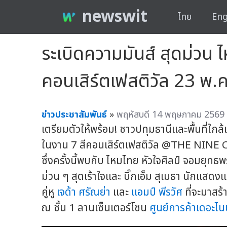
newswit
ไทย
Eng
ระเบิดความมันส์ สุดม่วน ไ
คอนเสิร์ตเฟสติวัล 23 พ.ค.
ข่าวประชาสัมพันธ์
»
พฤหัสบดี 14 พฤษภาคม 2569 
เตรียมตัวให้พร้อม! ชาวปทุมธานีและพื้นที่ใก
ในงาน 7 สีคอนเสิร์ตเฟสติวัล @THE NINE 
ซึ่งครั้งนี้พบกับ ไหมไทย หัวใจศิลป์ จอมยุท
ม่วน ๆ สุดเร้าใจและ บิ๊กเอ็ม สุเมธา นักแส
คู่หู
เจด้า ศรัณย่า
และ
แอมป์ พีรวัศ
ที่จะมาสร
ณ ชั้น 1 ลานเซ็นเตอร์โซน
ศูนย์การค้าเดอะไน