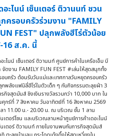
ดอะไนน์ เซ็นเตอร์ ติวานนท์ ชวน
ุกครอบครัวร่วมงาน "FAMILY
UN FEST" ปลุกพลังฮีโร่ตัวน้อย
-16 ส.ค. นี้
อะไนน์ เซ็นเตอร์ ติวานนท์ ศูนย์การค้าในเครือเอ็ม บี
ค จัดงาน FAMILY FUN FEST #เล่นให้สุดสนุกทั้ง
รอบครัว ต้อนรับวันแม่และเทศกาลวันหยุดครอบครัว
ลุกพลังแฟมิลี่ฮีโร่ในตัวเด็ก ๆ กับกิจกรรมตะลุยฝ่า 3
ารกิจสุดมันส์ ชิงเงินรางวัลรวมกว่า 10,000 บาท ใน
ันศุกร์ที่ 7 สิงหาคม วันอาทิตย์ที่ 16 สิงหาคม 2569
วลา 11.00 น.- 20.00 น. ณ บริเวณ ชั้น 1 ลาน
ซ็นเตอร์โซน และบริเวณลานหน้าศูนย์การค้าเดอะไนน์
ซ็นเตอร์ ติวานนท์ ภายในงานพบกับภารกิจสุดมันส์
าทิ ตะลุยบ้านลม กระโดดเด้งดึ๋งให้สุดเหวี่ยงใน