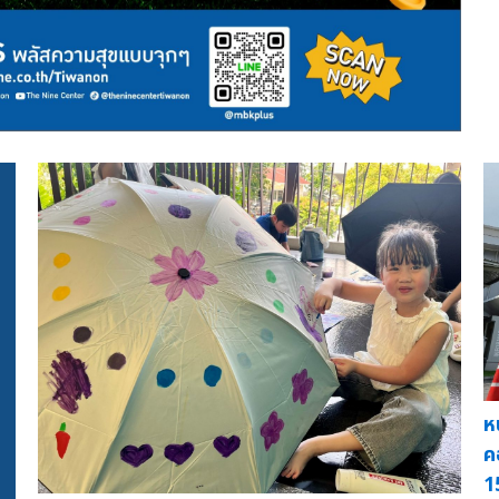
ห
ค
1