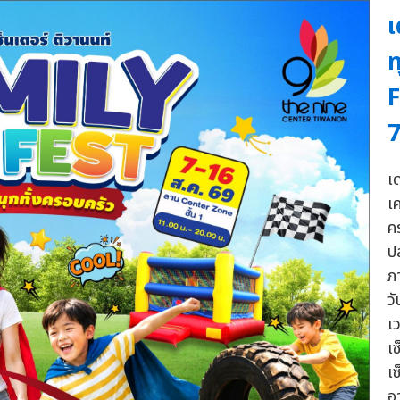
เ
ท
F
7
เด
เ
ค
ป
ภ
ว
เ
เ
เ
อ