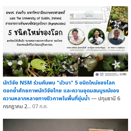
นักวิจัย NSM ร่วมค้นพบ "บัวบา" 5 ชนิดใหม่ของโลก
ตอกย้ำศักยภาพนักวิจัยไทย และความอุดมสมบูรณ์ของ
ความหลากหลายทางชีวภาพในพื้นที่ชุ่มน้ำ
— ปทุมธานี 6
กรกฎาคม 2...
07 ก.ค.