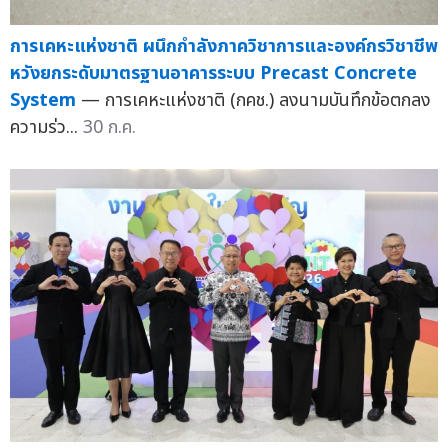
การเคหะแห่งชาติ ผนึกกำลังภาควิชาการและองค์กรวิชาชีพ
หวังยกระดับมาตรฐานอาคารระบบ Precast Concrete
System
— การเคหะแห่งชาติ (กคช.) ลงนามบันทึกข้อตกลง
ความร่ว...
30 ก.ค.