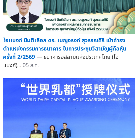
ไอแบงก์ มีมติเลือก ดร. เบญจรงค์ สุวรรณคีรี เข้าดำรง
ตำแหน่งกรรมการธนาคาร ในการประชุมวิสามัญผู้ถือหุ้น
ครั้งที่ 2/2569
— ธนาคารอิสลามแห่งประเทศไทย (ไอ
แบงก์)...
05 ส.ค.