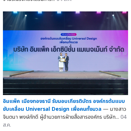
อิมแพ็ค เมืองทองธานี รับมอบเกียรติบัตร องค์กรต้นแบบ
ขับเคลื่อน Universal Design เพื่อคนทั้งมวล
— นางสาว
จินตนา พงษ์ภักดี ผู้อำนวยการฝ่ายสื่อสารองค์กร บริษัท...
04
ส.ค.