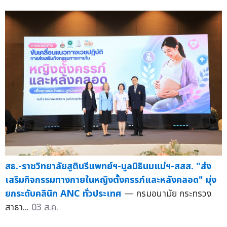
สธ.-ราชวิทยาลัยสูตินรีแพทย์ฯ-มูลนิธินมแม่ฯ-สสส. "ส่ง
เสริมกิจกรรมทางกายในหญิงตั้งครรภ์และหลังคลอด" มุ่ง
ยกระดับคลินิก ANC ทั่วประเทศ
— กรมอนามัย กระทรวง
สาธา...
03 ส.ค.