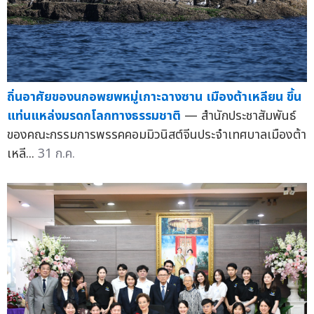
ถิ่นอาศัยของนกอพยพหมู่เกาะฉางซาน เมืองต้าเหลียน ขึ้น
แท่นแหล่งมรดกโลกทางธรรมชาติ
— สำนักประชาสัมพันธ์
ของคณะกรรมการพรรคคอมมิวนิสต์จีนประจำเทศบาลเมืองต้า
เหลี...
31 ก.ค.