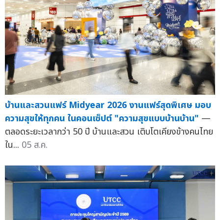
บ้านและสวนแฟร์ Midyear 2026 งานแฟร์สุดพิเศษ มอบ
ความสุขให้ทุกคน ในคอนเซ็ปต์ "ความสุขแบบบ้านบ้าน"
—
ตลอดระยะเวลากว่า 50 ปี บ้านและสวน เติบโตเคียงข้างคนไทย
ใน...
05 ส.ค.