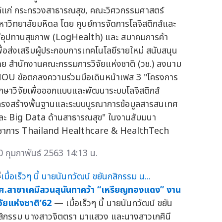
ด้แก่ กระทรวงสาธารณสุข, คณะวิศวกรรมศาสตร์
หาวิทยาลัยมหิดล โดย ศูนย์การจัดการโลจิสติกส์และ
ซ่อุปทานสุขภาพ (LogHealth) และ สมาคมการค้า
พื่อส่งเสริมผู้ประกอบการเทคโนโลยีรายใหม่ สนับสนุน
ดย สำนักงานคณะกรรมการวิจัยแห่งชาติ (วช.) ลงนาม
OU ข้อตกลงความร่วมมือเดินหน้าเฟส 3 "โครงการ
ึกษาวิจัยเพื่อออกแบบและพัฒนาระบบโลจิสติกส์
ครงสร้างพื้นฐานและระบบบูรณาการข้อมูลสารสนเทศ
ละ Big Data ด้านสาธารณสุข" ในงานสัมมนา
ิชาการ Thailand Healthcare & HealthTech
0 กุมภาพันธ์ 2563 14:13 น.
ศ.สาขาเคมีสวนสุนันทาคว้า “เหรียญทองแดง” งาน
ิจัยแห่งชาติ’62
— เมื่อเร็วๆ นี้ นายนันทวัฒน์ ขยัน
สิกรรม นางสาวจิตตรา มาแสวง และนางสาวเกศินี