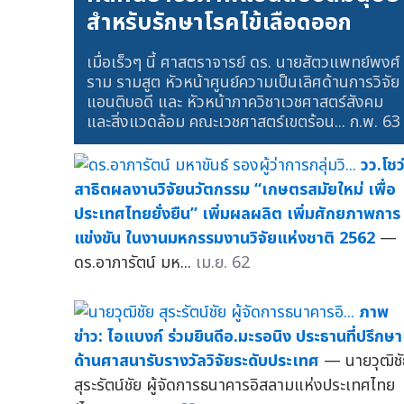
สำหรับรักษาโรคไข้เลือดออก
เมื่อเร็วๆ นี้ ศาสตราจารย์ ดร. นายสัตวแพทย์พงศ์
ราม รามสูต หัวหน้าศูนย์ความเป็นเลิศด้านการวิจัย
แอนติบอดี และ หัวหน้าภาควิชาเวชศาสตร์สังคม
และสิ่งแวดล้อม คณะเวชศาสตร์เขตร้อน...
ก.พ. 63
วว.โชว
สาธิตผลงานวิจัยนวัตกรรม “เกษตรสมัยใหม่ เพื่อ
ประเทศไทยยั่งยืน” เพิ่มผลผลิต เพิ่มศักยภาพการ
แข่งขัน ในงานมหกรรมงานวิจัยแห่งชาติ 2562
—
ดร.อาภารัตน์ มห...
เม.ย. 62
ภาพ
ข่าว: ไอแบงก์ ร่วมยินดีอ.มะรอนิง ประธานที่ปรึกษา
ด้านศาสนารับรางวัลวิจัยระดับประเทศ
— นายวุฒิชั
สุระรัตน์ชัย ผู้จัดการธนาคารอิสลามแห่งประเทศไทย