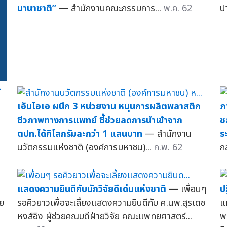
นานาชาติ”
— สำนักงานคณะกรรมการ...
พ.ค. 62
ป
์
เอ็นไอเอ ผนึก 3 หน่วยงาน หนุนการผลิตพลาสติก
ภ
ชีวภาพทางการแพทย์ ชี้ช่วยลดการนำเข้าจาก
ช
ตปท.ได้กิโลกรัมละกว่า 1 แสนบาท
— สำนักงาน
ร
นวัตกรรมแห่งชาติ (องค์การมหาชน)...
ก.พ. 62
ก
แสดงความยินดีกับนักวิจัยดีเด่นแห่งชาติ
— เพื่อนๆ
ป
ย
รอคิวยาวเพื่อจะเลี้ยงแสดงความยินดีกับ ศ.นพ.สุรเดช
แห
หงส์อิง ผู้ช่วยคณบดีฝ่ายวิจัย คณะแพทยศาสตร์...
พ