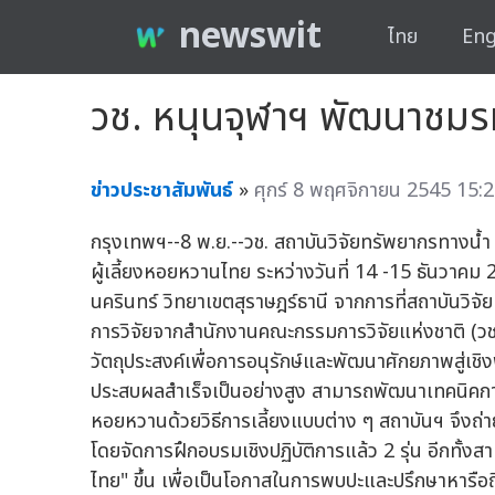
newswit
ไทย
Eng
วช. หนุนจุฬาฯ พัฒนาชมร
ข่าวประชาสัมพันธ์
»
ศุกร์ 8 พฤศจิกายน 2545 15:2
กรุงเทพฯ--8 พ.ย.--วช. สถาบันวิจัยทรัพยากรทางน้ำ
ผู้เลี้ยงหอยหวานไทย ระหว่างวันที่ 14 -15 ธันวา
นครินทร์ วิทยาเขตสุราษฎร์ธานี จากการที่สถาบันวิจ
การวิจัยจากสำนักงานคณะกรรมการวิจัยแห่งชาติ (วช.
วัตถุประสงค์เพื่อการอนุรักษ์และพัฒนาศักยภาพสู่เ
ประสบผลสำเร็จเป็นอย่างสูง สามารถพัฒนาเทคนิคกา
หอยหวานด้วยวิธีการเลี้ยงแบบต่าง ๆ สถาบันฯ จึงถ
โดยจัดการฝึกอบรมเชิงปฏิบัติการแล้ว 2 รุ่น อีกทั้ง
ไทย" ขึ้น เพื่อเป็นโอกาสในการพบปะและปรึกษาหาร