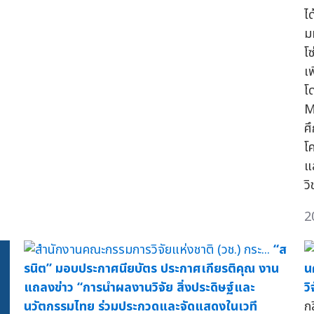
ไ
ม
โ
เ
โ
M
ศ
โ
แ
ว
2
“ส
รนิต” มอบประกาศนียบัตร ประกาศเกียรติคุณ งาน
น
แถลงข่าว “การนำผลงานวิจัย สิ่งประดิษฐ์และ
ว
นวัตกรรมไทย ร่วมประกวดและจัดแสดงในเวที
ก