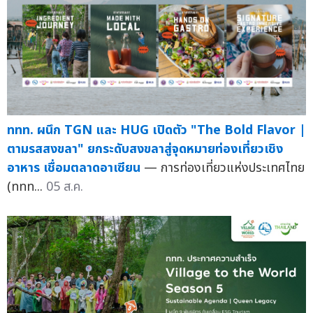
ททท. ผนึก TGN และ HUG เปิดตัว "The Bold Flavor |
ตามรสสงขลา" ยกระดับสงขลาสู่จุดหมายท่องเที่ยวเชิง
อาหาร เชื่อมตลาดอาเซียน
— การท่องเที่ยวแห่งประเทศไทย
(ททท...
05 ส.ค.