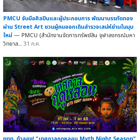
PMCU จับมือศิลปินและผู้ประกอบการ พัฒนาบรรทัดทอง
ผ่าน Street Art ชวนผู้คนออกเดินสำรวจเสน่ห์ย่านในมุม
ใหม่
— PMCU (สำนักงานจัดการทรัพย์สิน จุฬาลงกรณ์มหา
วิทยาล...
31 ก.ค.
ททท. ท้าลอง! "เทศกาลฤดูหลอน Myth Night Season"