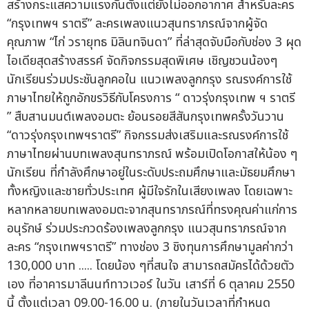
สร้างกระแสความแรงกันตั้งแต่ยังไม่ออกอากาศ สำหรับละคร
“กรุงเทพฯ ราตรี” ละครเพลงแนวสุนทราภรณ์จากผู้จัด
คุณภาพ “ไก่ วรายุทธ มิลินทจินดา” ที่ล่าสุดจับมือกับช่อง 3 ผุด
ไอเดียสุดสร้างสรรค์ จัดกิจกรรมสุดพิเศษ เชิญชวนน้องๆ
นักเรียนร่วมประชันลูกคอใน แนวเพลงลูกกรุง รณรงค์การใช้
ภาษาไทยให้ถูกอักขรวิธีกับโครงการ “ ดาวรุ่งกรุงเทพ ฯ ราตรี
” สืบสานมนต์เพลงอมตะ ย้อนรอยสีสันกรุงเทพครั้งวันวาน
“ดาวรุ่งกรุงเทพฯราตรี” กิจกรรมส่งเสริมและรณรงค์การใช้
ภาษาไทยผ่านบทเพลงสุนทราภรณ์ พร้อมเปิดโอกาสให้น้อง ๆ
นักเรียน ที่กำลังศึกษาอยู่ในระดับประถมศึกษาและมัธยมศึกษา
ทั้งหญิงและชายทั่วประเทศ ผู้มีใจรักในเสียงเพลง โดยเฉพาะ
หลากหลายบทเพลงอมตะจากสุนทราภรณ์ที่ทรงคุณค่าแก่การ
อนุรักษ์ ร่วมประกวดร้องเพลงลูกกรุง แนวสุนทราภรณ์จาก
ละคร “กรุงเทพฯราตรี” ทางช่อง 3 ชิงทุนการศึกษามูลค่ากว่า
130,000 บาท ..... โดยน้อง ๆที่สนใจ สามารถสมัครได้ด้วยตัว
เอง ที่อาคารมาลีนนท์ทาวเวอร์ ในวัน เสาร์ที่ 6 ตุลาคม 2550
นี้ ตั้งแต่เวลา 09.00-16.00 น. (ภายในวันเวลาที่กำหนด