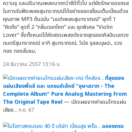
ความจุ และปริมาณเพลงมากกว่าซีดีทั่วไป แต่ยังรักษาอรรถรส
ในการรับฟังเพลงสุนทราภรณ์ได้อย่างยอดเยี่ยมเต็มเปี่ยมด้วย
คุณภาพ MP3 ต้นฉบับ "มนต์เพลงสุนทราภรณ์" ชุดที่ 1
"คิดถึง" ชุดที่ 2 "กลิ่นดอกโศก" และ ชุดพิเศษ "Violin
Lover" ซึ่งทั้งหมดได้คัดสรรเพลงดังจากสุดยอดศิลปินเอกวง
ดนตรีสุนทราภรณ์ อาทิ สุนทราภรณ์, วินัย จุลละบุษปะ, รวง
ทอง ทองลั่นธม,
24 ธันวาคม 2557 13:16 น.
ที่สุดของ
แผ่นเสียงพี่แจ้ และ แกรนด์เอ็กซ์ "อุษาสวาท - The
Complete Album" Pure Analog Mastering From
The Original Tape Reel
— เปิดเผยจากค่ายเมโทรแผ่น
เสียง...
ก.ย. 67
ฉลองครบ