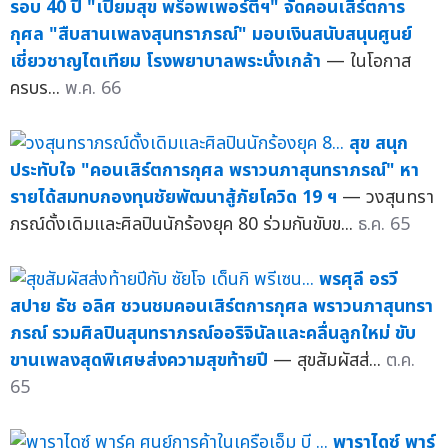
รอบ 40 ปี "เปี่ยมสุข พร็อพเพอร์ตี้ฯ" จัดคอนเสิร์ตการ
กุศล "สืบสานเพลงสุนทราภรณ์" มอบเงินสนับสนุนศูนย์
เชี่ยวชาญไตเทียม โรงพยาบาลพระนั่งเกล้า
— ในโอกาส
ครบร...
พ.ค. 66
สุข สนุก
ประทับใจ "คอนเสิร์ตการกุศล พราวนภาสุนทราภรณ์" หา
รายได้สมทบกองทุนชัยพัฒนาสู้ภัยโควิด 19 ฯ
— วงสุนทรา
ภรณ์ดั้งเดิมและศิลปินนักร้องยุค 80 ร่วมกันขับข...
ธ.ค. 65
พรศุลี อรวี
สปาย ธัช อลิศ ชวนชมคอนเสิร์ตการกุศล พราวนภาสุนทรา
ภรณ์ รวมศิลปินสุนทราภรณ์ออริจินัลและคลื่นลูกใหม่ ขับ
ขานเพลงสุดพิเศษส่งความสุขท้ายปี
— สุขสัมผัสส่...
ต.ค.
65
พาราไดซ์ พาร์