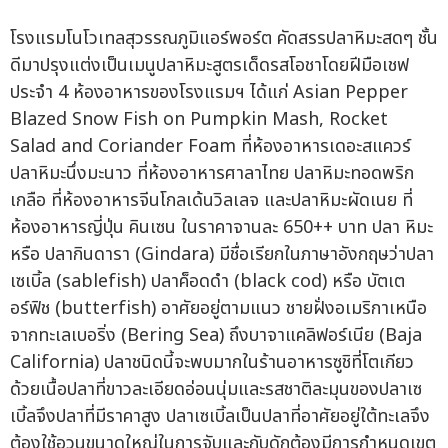
โรงแรมโนโวเทลสุวรรณภูมิแอร์พอร์ต คัดสรรปลาหิมะสดๆ ชั้น
ดีมาปรุงแต่งเป็นเมนูปลาหิมะสูตรเด็ดรสโอชาโดยฝีมือเชฟ
ประจำ 4 ห้องอาหารของโรงแรมฯ ได้แก่ Asian Pepper
Blazed Snow Fish on Pumpkin Mash, Rocket
Salad and Coriander Foam ที่ห้องอาหารเดอะสแควร์
ปลาหิมะนึ่งมะนาว ที่ห้องอาหารศาลาไทย ปลาหิมะทอดพริก
เกลือ ที่ห้องอาหารจีนโกลเด้นวิลเลจ และปลาหิมะผัดเนย ที่
ห้องอาหารญี่ปุ่น คินเซน ในราคาจานละ 650++ บาท ปลา หิมะ
หรือ ปลากินดารา (Gindara) มีชื่อเรียกในภาษาอังกฤษว่าปลา
เซเบิ้ล (sablefish) ปลาค็อดดำ (black cod) หรือ บัตเต
อร์ฟิช (butterfish) อาศัยอยู่ตามแนว ชายฝั่งอเมริกาเหนือ
จากทะเลเบอริ่ง (Bering Sea) ถึงบาจาแคลิฟอร์เนีย (Baja
California) ปลาชนิดนี้จะพบมากในร้านอาหารซูชิที่โตเกียว
ด้วยเนื้อปลาที่ขาวละเอียดอ่อนนุ่มและรสชาติละมุนของปลาเซ
เบิ้ลจึงปลาที่มีราคาสูง ปลาเซเบิ้ลเป็นปลาที่อาศัยอยู่ใต้ทะเลจึง
ต้องใช้อวนขนาดใหญ่ในการจับและกับดักต้องมีการกำหนดเขต