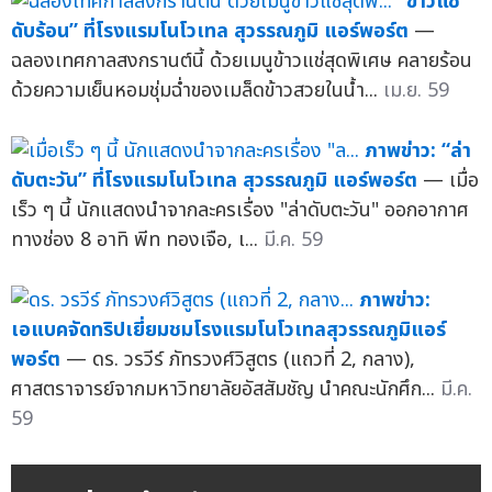
“ข้าวแช่
ดับร้อน” ที่โรงแรมโนโวเทล สุวรรณภูมิ แอร์พอร์ต
—
ฉลองเทศกาลสงกรานต์นี้ ด้วยเมนูข้าวแช่สุดพิเศษ คลายร้อน
ด้วยความเย็นหอมชุ่มฉ่ำของเมล็ดข้าวสวยในน้ำ...
เม.ย. 59
ภาพข่าว: “ล่า
ดับตะวัน” ที่โรงแรมโนโวเทล สุวรรณภูมิ แอร์พอร์ต
— เมื่อ
เร็ว ๆ นี้ นักแสดงนำจากละครเรื่อง "ล่าดับตะวัน" ออกอากาศ
ทางช่อง 8 อาทิ พีท ทองเจือ, เ...
มี.ค. 59
ภาพข่าว:
เอแบคจัดทริปเยี่ยมชมโรงแรมโนโวเทลสุวรรณภูมิแอร์
พอร์ต
— ดร. วรวีร์ ภัทรวงศ์วิสูตร (แถวที่ 2, กลาง),
ศาสตราจารย์จากมหาวิทยาลัยอัสสัมชัญ นำคณะนักศึก...
มี.ค.
59