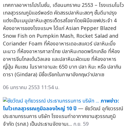
เทศกาลอาหารโปรโมชั่น, เดือนมกราคม 2553 – โรงแรมโนโว
เทลสุวรรณภูมิแอร์พอร์ต คัดสรรปลาหิมะสดๆ ชั้นดีมาปรุง
แต่งเป็นเมนูปลาหิมะสูตรเด็ดรสโอชาโดยฝีมือเชฟประจำ 4
ห้องอาหารของโรงแรมฯ ได้แก่ Asian Pepper Blazed
Snow Fish on Pumpkin Mash, Rocket Salad and
Coriander Foam ที่ห้องอาหารเดอะสแควร์ ปลาหิมะนึ่ง
มะนาว ที่ห้องอาหารศาลาไทย ปลาหิมะทอดพริกเกลือ ที่ห้อง
อาหารจีนโกลเด้นวิลเลจ และปลาหิมะผัดเนย ที่ห้องอาหาร
ญี่ปุ่น คินเซน ในราคาจานละ 650 บาท ปลา หิมะ หรือ ปลากิน
ดารา (Gindara) มีชื่อเรียกในภาษาอังกฤษว่าปลาเซ
06 มกราคม 2553 11:54 น.
ภาพข่าว:
โนโวเทลสุวรรณภูมิฉลองใหญ่ 10 ปี
— ชัยวัฒน์ อุทัยวรรณ์
ประธานกรรมการ บริษัท โรงแรมท่าอากาศยานสุวรรณภูมิ
จำกัด (รทส.) เป็นประธานจัดงานเ...
ก.ย. 59