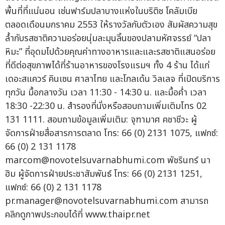
พื้นที่ที่แน่นอน เช่นฟาร์มปลาบางแห่งในบริติช โคลัมเบีย
ตลอดเดือนมกราคม 2553 ให้รางวัลกับตัวเอง สัมผัสความสุข
ล้ำกับรสชาติความอร่อยนุ่มละมุนลิ้นของปลามหัศจรรย์ “ปลา
หิมะ” ที่อุดมไปด้วยคุณค่าทางอาหารและและรสชาติแสนอร่อย
ที่ดีต่อสุขภาพได้ที่ร้านอาหารของโรงแรมฯ ทั้ง 4 ร้าน ได้แก่
เดอะสแควร์ คินเซน ศาลาไทย และโกลเด้น วิลเลจ ที่เปิดบริการ
ทุกวัน มื้อกลางวัน เวลา 11:30 - 14:30 น. และมื้อค่ำ เวลา
18:30 -22:30 น. สำรองที่นั่งหรือสอบถามเพิ่มเติมโทร 02
131 1111. สอบถามข้อมูลเพิ่มเติม: จุฑามาศ คชาชีวะ ผู้
จัดการฝ่ายสื่อสารการตลาด โทร: 66 (0) 2131 1075, แฟกซ์:
66 (0) 2 131 1178
marcom@novotelsuvarnabhumi.com
พัชรินทร์ นา
ฮิม ผู้จัดการฝ่ายประชาสัมพันธ์ โทร: 66 (0) 2131 1251,
แฟกซ์: 66 (0) 2 131 1178
pr.manager@novotelsuvarnabhumi.com
สามารถ
คลิกดูภาพประกอบได้ที่ www.thaipr.net