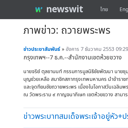
newswit
ไทย
Eng
ภาพข่าว: ถวายพระพร
ข่าวประชาสัมพันธ์
»
อังคาร 7 ธันวาคม 2553 09:29
กรุงเทพฯ--7 ธ.ค.--สำนักงานเขตห้วยขวาง
นายจริย์ ตุลยานนท์ กรรมการมูลนิธิชัยพัฒนา นายช
บุญช่วยเหลือ สมาชิกสภากรุงเทพมหานคร นำข้าราชกา
และจุดทียนชัยถวายพระพร เนื่องในโอกาสวันเฉลิมพ
ณ วัดพระราม ๙ กาญจนาภิเษก เขตห้วยขวาง สามารถ
ข่าวพระบาทสมเด็จพระเจ้าอยู่หัว+ปร