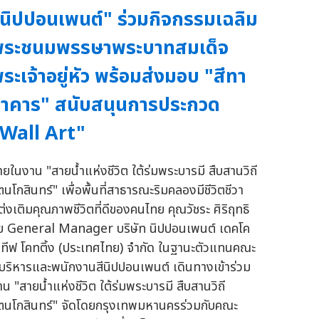
นิปปอนเพนต์" ร่วมกิจกรรมเฉลิม
พระชนมพรรษาพระบาทสมเด็จ
ระเจ้าอยู่หัว พร้อมส่งมอบ "สีทา
าคาร" สนับสนุนการประกวด
Wall Art"
ายในงาน "สายน้ำแห่งชีวิต ใต้ร่มพระบารมี สืบสานวิถี
ตนโกสินทร์" เพื่อพื้นที่สาธารณะริมคลองมีชีวิตชีวา
ต่งเติมคุณภาพชีวิตที่ดีของคนไทย คุณวัชระ ศิริฤทธิ
ัย General Manager บริษัท นิปปอนเพนต์ เดคโค
รทีฟ โคทติ้ง (ประเทศไทย) จำกัด ในฐานะตัวแทนคณะ
ู้บริหารและพนักงานสีนิปปอนเพนต์ เดินทางเข้าร่วม
าน "สายน้ำแห่งชีวิต ใต้ร่มพระบารมี สืบสานวิถี
ัตนโกสินทร์" จัดโดยกรุงเทพมหานครร่วมกับคณะ