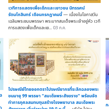
เวทีการแสดงเพื่อเด็กและเยาวชน นิทรรศน์
รัตนโกสินทร์ เดือนกรกฎาคมนี้
— เนื่องในโอกาสวัน
เฉลิมพระชนมพรรษา พระบาทสมเด็จพระเจ้าอยู่หัว เวที
การแสดงเพื่อเด็กและเย...
03 ก.ค.
ไปรษณีย์ไทยออกตราไปรษณียากรที่ระลึกฉลองพระ
เฉ
ชนมายุ 99 พรรษา "สมเด็จพระสังฆราช" พร้อมจัด
ทำการกุศลสมทบทุนสร้างโรงพยาบาล สมเด็จพระ
ก
D