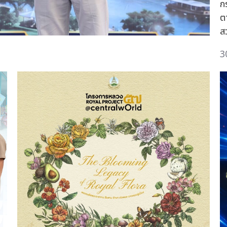
ก
ต
ส
3