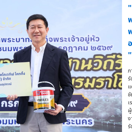
"
พ
อ
"
ภ
รั
แ
ช
เ
ผ
ง
ร