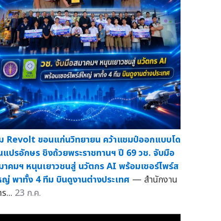
ีม Revolt ขอนแก่นวิทยายน คว้าแชมป์ออกแบบโด
นแปรอักษร ชิงถ้วยพระราชทานฯ ปี 69 วช. จับมือ
มาคมฯ หนุนเยาวชนสู่ นวัตกร AI พร้อมเซอร์ไพร์ส
หญ่ พาทั้ง 4 ทีม บินดูงานต่างประเทศ
— สำนักงาน
าร...
23 ก.ค.