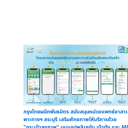
กรุงไทยผนึกพันธมิตร สนับสนุนหน่วยแพทย์อาสา
พาะทางฯ สระบุรี เสริมศักยภาพให้บริการด้วย
"กระเป๋าสุขภาพ" บนแอปพลิเคชัน เป๋าตัง และ M