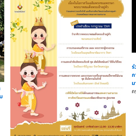
ร
ก
ม
ิ
ค
ิม
ม