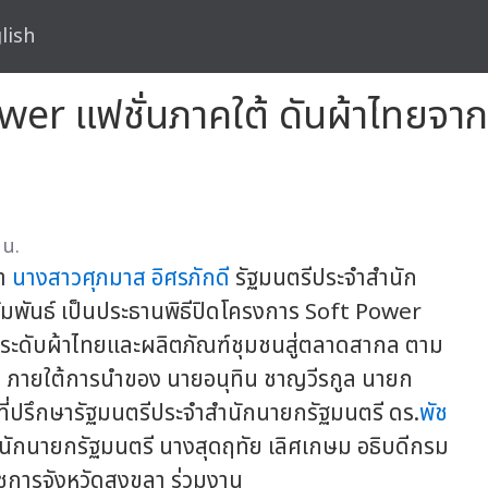
lish
wer แฟชั่นภาคใต้ ดันผ้าไทยจาก
 น.
ลา
นางสาวศุภมาส อิศรภักดี
รัฐมนตรีประจำสำนัก
มพันธ์ เป็นประธานพิธีปิดโครงการ Soft Power
อยกระดับผ้าไทยและผลิตภัณฑ์ชุมชนสู่ตลาดสากล ตาม
 ภายใต้การนำของ นายอนุทิน ชาญวีรกูล นายก
ที่ปรึกษารัฐมนตรีประจำสำนักนายกรัฐมนตรี ดร.
พัช
นักนายกรัฐมนตรี นางสุดฤทัย เลิศเกษม อธิบดีกรม
ราชการจังหวัดสงขลา ร่วมงาน