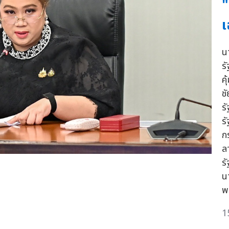
"
เ
น
ร
ค
ช
ร
ร
ก
ลา
ร
น
พ
1