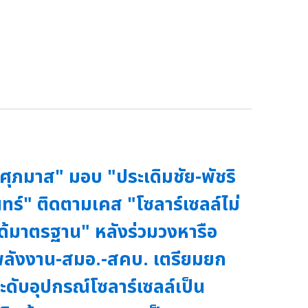
ศุภมาส" มอบ "ประเดิมชัย-พัชริ
ทร์" ติดตามเคส "โซลาร์เซลล์ไม่
ด้มาตรฐาน" หลังร่วมวงหารือ
ลังงาน-สมอ.-สคบ. เตรียมยก
ะดับอุปกรณ์โซลาร์เซลล์เป็น