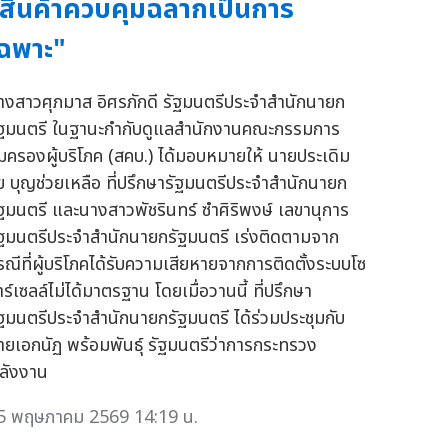
สินค้าควบคุมฉลากเป็นการ
ฉพาะ"
างสาวศุภมาส อิศรภักดี รัฐมนตรีประจำสำนักนายก
ัฐมนตรี ในฐานะกำกับดูแลสำนักงานคณะกรรมการ
ุ้มครองผู้บริโภค (สคบ.) ได้มอบหมายให้ นายประเดิม
ัย บุญช่วยเหลือ ที่ปรึกษารัฐมนตรีประจำสำนักนายก
ัฐมนตรี และนางสาวพัชรินทร์ ซำศิริพงษ์ เลขานุการ
ัฐมนตรีประจำสำนักนายกรัฐมนตรี เร่งติดตามจาก
รณีที่ผู้บริโภคได้รับความเสียหายจากการติดตั้งระบบโซ
ร์เซลล์ไม่ได้มาตรฐาน โดยเมื่อวานนี้ ที่ปรึกษา
ัฐมนตรีประจำสำนักนายกรัฐมนตรี ได้ร่วมประชุมกับ
ายเอกนัฏ พร้อมพันธุ์ รัฐมนตรีว่าการกระทรวง
ลังงาน
5 พฤษภาคม 2569 14:19 น.