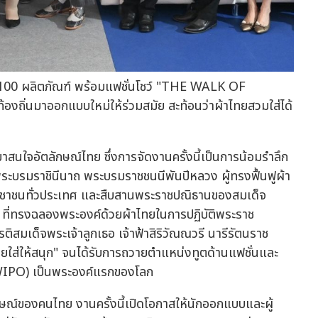
100 ผลิตภัณฑ์ พร้อมแฟชั่นโชว์ "THE WALK OF
ถิ่นมาออกแบบใหม่ให้ร่วมสมัย สะท้อนว่าผ้าไทยสวมใส่ได้
นมาสนใจอัตลักษณ์ไทย ซึ่งการจัดงานครั้งนี้เป็นการน้อมรำลึก
พระบรมราชินีนาถ พระบรมราชชนนีพันปีหลวง ผู้ทรงฟื้นฟูผ้า
ะชาชนทั่วประเทศ และสืบสานพระราชปณิธานของสมเด็จ
 ที่ทรงฉลองพระองค์ด้วยผ้าไทยในการปฏิบัติพระราช
ิสมเด็จพระเจ้าลูกเธอ เจ้าฟ้าสิริวัณณวรี นารีรัตนราช
ทยใส่ให้สนุก" จนได้รับการถวายตำแหน่งทูตด้านแฟชั่นและ
IPO) เป็นพระองค์แรกของโลก
ักษณ์ของคนไทย งานครั้งนี้เปิดโอกาสให้นักออกแบบและผู้