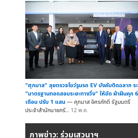
"ศุภมาส" ลุยตรวจโชว์รูมรถ EV บังคับติดฉลาก ระ
"มาตรฐานทอดสอบระยะทางวิ่ง" ให้ชัด ฝ่าฝืนคุก 6
เดือน ปรับ 1 แสน
— ศุภมาส อิศรภักดี รัฐมนตรี
ประจำสำนักนายกรั...
12 พ.ค.
ภาพข่าว: ร่วมเสวนาฯ