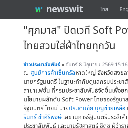
newswit
ไทย
Eng
"ศุภมาส" ปิดเวที Soft Po
ไทยสวมใส่ผ้าไทยทุกวัน
ข่าวประชาสัมพันธ์
»
จันทร์ 8 มิถุนายน 2569 15:16
ณ
ศูนย์การค้าเซ็นทรัล
หาดใหญ่ จังหวัดสงข
นายกรัฐมนตรี ในฐานะกำกับดูแลกรมประชาสั
สาขาแฟชั่น ที่กรมประชาสัมพันธ์จัดขึ้นเพื่
นโยบายผลักดัน Soft Power ไทยของรัฐบาล
รัฐมนตรี โดยมี นาย
ประเดิมชัย บุญช่วยเหลือ
รินทร์ ซำศิริพงษ์
เลขานุการรัฐมนตรีประจำสำ
ประชาสัมพันธ์ และนายรัฐศาสตร์ ชิดชู ผู้ว่า