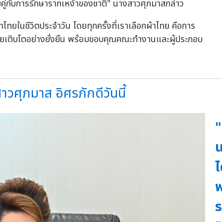
คู่กับการรักษารากเหง้าของชาติ" นางสาวศุภมาสกล่าว
ทยในชีวิตประจำวัน โดยทุกครั้งที่เราเลือกผ้าไทย คือการ
ทยเติบโตอย่างยั่งยืน พร้อมขอบคุณคณะทำงานและผู้ประกอบ
ร
วศุภมาส อิศรภักดีวันนี้
"
น
ไ
พ
ร