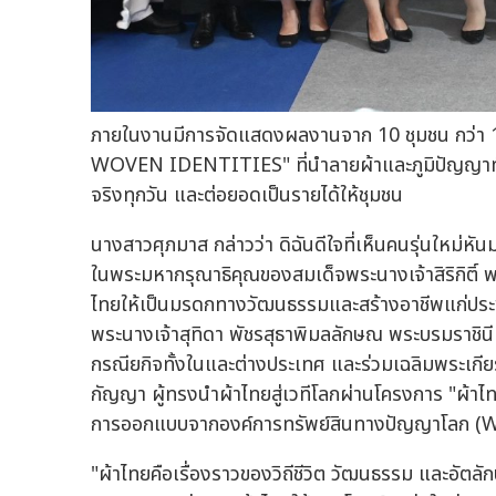
ภายในงานมีการจัดแสดงผลงานจาก 10 ชุมชน กว่า 
WOVEN IDENTITIES" ที่นำลายผ้าและภูมิปัญญาท้อง
จริงทุกวัน และต่อยอดเป็นรายได้ให้ชุมชน
นางสาวศุภมาส กล่าวว่า ดิฉันดีใจที่เห็นคนรุ่นใหม่หั
ในพระมหากรุณาธิคุณของสมเด็จพระนางเจ้าสิริกิติ์ 
ไทยให้เป็นมรดกทางวัฒนธรรมและสร้างอาชีพแก่ปร
พระนางเจ้าสุทิดา พัชรสุธาพิมลลักษณ พระบรมราชินี
กรณียกิจทั้งในและต่างประเทศ และร่วมเฉลิมพระเกียรต
กัญญา ผู้ทรงนำผ้าไทยสู่เวทีโลกผ่านโครงการ "ผ้าไ
การออกแบบจากองค์การทรัพย์สินทางปัญญาโลก (W
"ผ้าไทยคือเรื่องราวของวิถีชีวิต วัฒนธรรม และอัตล