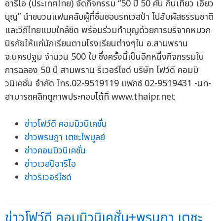
อาริโอ (ประเทศไทย) จัดกิจกรรม “50 ปี 50 คัน กินเที่ยว เอี่ยว
บุญ” นำขบวนแฟนคลับผู้ที่ชื่นชอบรถเวสป้า ไปสัมผัสธรรมชาติ
และวิถีไทยแบบใกล้ชิด พร้อมร่วมทำบุญด้วยการบริจาคหมวก
นิรภัยให้แก่นักเรียนตามโรงเรียนต่างๆใน อ.สามพราน
จ.นครปฐม จำนวน 500 ใบ ซึ่งครั้งนี้เป็นอีกหนึ่งกิจกรรมใน
การฉลอง 50 ปี สามพราน ริเวอร์ไซด์ บริษัท โฟว์ดี คอมมิ
วนิเคชั่น จำกัด โทร.02-9519119 แฟกซ์ 02-9519431 -นท-
สามารถคลิกดูภาพประกอบได้ที่ www.thaipr.net
ข่าวโฟว์ดี คอมมิวนิเคชั่น
ข่าวพรนฎา เตชะไพบูลย์
ข่าวคอมมิวนิเคชั่น
ข่าวเวสปิอาริโอ
ข่าวริเวอร์ไซด์
ข่าวโฟว์ดี คอมมิวนิเคชั่น+พรนฎา เตชะ