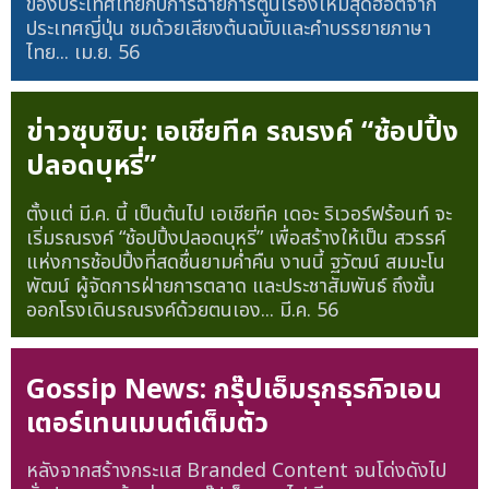
ของประเทศไทยกับการฉายการ์ตูนเรื่องใหม่สุดฮอตจาก
ประเทศญี่ปุ่น ชมด้วยเสียงต้นฉบับและคำบรรยายภาษา
ไทย...
เม.ย. 56
ข่าวซุบซิบ: เอเชียทีค รณรงค์ “ช้อปปิ้ง
ปลอดบุหรี่”
ตั้งแต่ มี.ค. นี้ เป็นต้นไป เอเชียทีค เดอะ ริเวอร์ฟร้อนท์ จะ
เริ่มรณรงค์ “ช้อปปิ้งปลอดบุหรี่” เพื่อสร้างให้เป็น สวรรค์
แห่งการช้อปปิ้งที่สดชื่นยามค่ำคืน งานนี้ ฐวัฒน์ สมมะโน
พัฒน์ ผู้จัดการฝ่ายการตลาด และประชาสัมพันธ์ ถึงขั้น
ออกโรงเดินรณรงค์ด้วยตนเอง...
มี.ค. 56
Gossip News: กรุ๊ปเอ็มรุกธุรกิจเอน
เตอร์เทนเมนต์เต็มตัว
หลังจากสร้างกระแส Branded Content จนโด่งดังไป