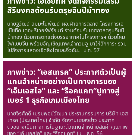
ภาพข่าว: เอเชียทีค จัดกิจกรรมเสริม
สิริมงคลต้อนรับตรุษจีนปีม้าทอง
นายฐวัฒน์ สมมะโนพัฒน์ ผอ.ฝ่ายการตลาด โครงการเอ
เชียทีค เดอะ ริเวอร์ฟร้อนท์ ร่วมต้อนรับเทศกาลตรุษจีนปี
ม้าทอง ด้วยการตกแต่งบรรยากาศในโครงการฯ ด้วยโคม
ไฟแบบจีน พร้อมอัญเชิญเทพเจ้ากวนอู มาให้สักการะ รวม
ไปถึงการแสดงเชิดสิงโตและงิ้วอัน...
ม.ค. 57
ภาพข่าว: “เอสเทรค” ประกาศตัวเป็นผู้
แทนจำหน่ายอย่างเป็นทางการของ
“เอ็มเอสไอ” และ “ร็อคแคท”ปูทางสู่
เบอร์ 1 ธุรกิจเกมเมืองไทย
นายจิรศักดิ์ เปรมพจน์วัฒนา ประธานกรรมการ บริษัท เอส
เทรค (ประเทศไทย) จำกัด จัดงานแถลงข่าว ประกาศ
ตัวอย่างเป็นทางการในฐานะตัวแทนจำหน่ายสินค้าคุณภาพ
ของ “เอ็มเอสไอ” และ “ร็อคแคท” ใน...
ธ.ค. 56