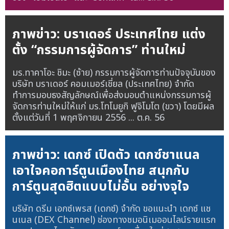
ภาพข่าว: บราเดอร์ ประเทศไทย แต่ง
ตั้ง “กรรมการผู้จัดการ” ท่านใหม่
มร.ทาคาโอะ ชิมะ (ซ้าย) กรรมการผู้จัดการท่านปัจจุบันของ
บริษัท บราเดอร์ คอมเมอร์เชี่ยล (ประเทศไทย) จำกัด
ทำการมอบธงสัญลักษณ์เพื่อส่งมอบตำแหน่งกรรมการผู้
จัดการท่านใหม่ให้แก่ มร.โทโมยูกิ ฟูจิโมโต (ขวา) โดยมีผล
ตั้งแต่วันที่ 1 พฤศจิกายน 2556 ...
ต.ค. 56
ภาพข่าว: เดกซ์ เปิดตัว เดกซ์ชาแนล
เอาใจคอการ์ตูนเมืองไทย สนุกกับ
การ์ตูนสุดฮิตแบบไม่อั้น อย่างจุใจ
บริษัท ดรีม เอกซ์เพรส (เดกซ์) จำกัด ขอแนะนำ เดกซ์ แช
นเนล (DEX Channel) ช่องทางชมอนิเมออนไลน์รายแรก