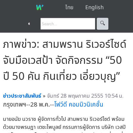
ไทย
English
◐
🔍︎
ภาพข่าว: สามพราน ริเวอร์ไซด์
จับมือเวสป้า จัดกิจกรรม “50
ปี 50 คัน กินเที่ยว เอี่ยวบุญ”
ข่าวประชาสัมพันธ์
»
จันทร์ 28 พฤษภาคม 2555 10:54 น.
กรุงเทพฯ--28 พ.ค.--
โฟว์ดี คอมมิวนิเคชั่น
นายอนัฆ นวราช ผู้จัดการทั่วไป สามพราน ริเวอร์ไซด์ พร้อม
ด้วยนางพรนฎา เตชะไพบูลย์ กรรมการผู้จัดการ บริษัท เวสปิ