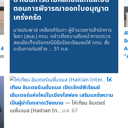
ตอนการพิจารณาออกใบอนุญาต
เคร่งครัด
นายประพาส เหลืองศิรินภา ผู้อำนวยการสำนักการ
A
โยธา (สนย.) กทม. กล่าวถึงความคืบหน้าการตรวจ
อ
สอบข้อเท็จจริงกรณีมีข้อร้องเรียนขอให้ กทม. สั่ง
 4
A
ระงับการก่อสร้าง ...
31 ก.ค.
อง
"
ไห่
เทียน อินเตอร์เนชั่นแนล เปิดเอ็กซ์พีเรียนซ์
เซ็นเตอร์แห่งใหม่ในเมืองไฮฟอง เสริมแกร่งความ
เป็นผู้นำในตลาดเวียดนาม
— ไห่เทียน อินเตอร์
เนชั่นแนล (Haitian In...
ม.ค. 67