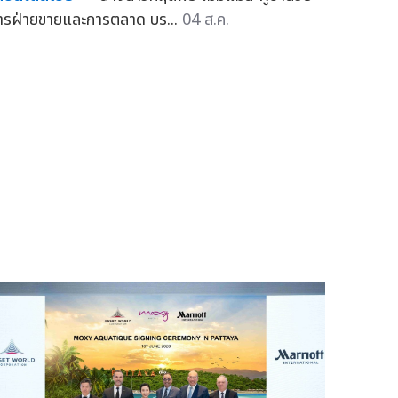
ารฝ่ายขายและการตลาด บร...
04 ส.ค.