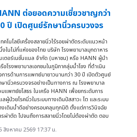
ANN ต่อยอดความเชี่ยวชาญกว่า
0 ปี เปิดศูนย์รักษานิ่วครบวงจร
ูเทคโนโลยีเครื่องสลายนิ่วไร้รอยผ่าตัดระดับแนวหน้า
นึ่งในไม่กี่แห่งของไทย บริษัท โรงพยาบาลมุกดาหาร
ินเตอร์เนชั่นแนล จำกัด (มหาชน) หรือ HANN ผู้นำ
ครือโรงพยาบาลเอกชนในภูมิภาคลุ่มน้ำโขง ที่ดำเนิน
ิจการด้านการแพทย์มายาวนานกว่า 30 ปี เปิดตัวศูนย์
ักษานิ่วครบวงจรอย่างเป็นทางการ ณ โรงพยาบาล
วมแพทย์ยโสธร ในเครือ HANN เพื่อยกระดับการ
ูแลผู้ป่วยโรคนิ่วในระบบทางเดินปัสสาวะ ไต และระบบ
างเดินน้ำดีอย่างครอบคลุมทุกมิติ ตั้งแต่การวินิจฉัย
ารผ่าตัด ไปจนถึงการสลายนิ่วโดยไม่ต้องผ่าตัด ตอบ
5 สิงหาคม 2569 17:37 น.