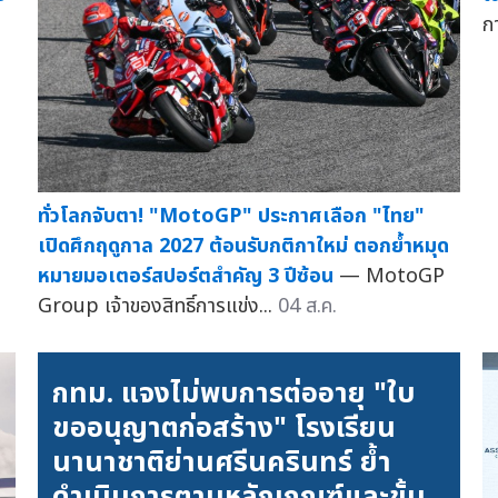
ก
ทั่วโลกจับตา! "MotoGP" ประกาศเลือก "ไทย"
เปิดศึกฤดูกาล 2027 ต้อนรับกติกาใหม่ ตอกย้ำหมุด
หมายมอเตอร์สปอร์ตสำคัญ 3 ปีซ้อน
— MotoGP
Group เจ้าของสิทธิ์การแข่ง...
04 ส.ค.
กทม. แจงไม่พบการต่ออายุ "ใบ
ขออนุญาตก่อสร้าง" โรงเรียน
นานาชาติย่านศรีนครินทร์ ย้ำ
ดำเนินการตามหลักเกณฑ์และขั้น