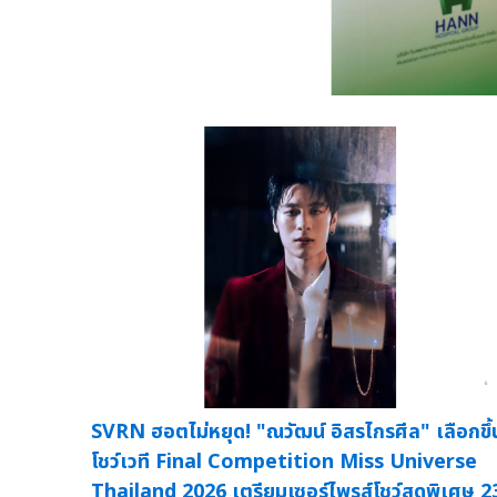
SVRN ฮอตไม่หยุด! "ณวัฒน์ อิสรไกรศีล" เลือกขึ้
โชว์เวที Final Competition Miss Universe
Thailand 2026 เตรียมเซอร์ไพรส์โชว์สุดพิเศษ 2