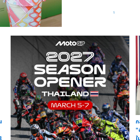
น
ก
"
3
ใ