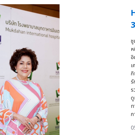
H
3
ช
ห
อ
เ
ก
ร
ร
ด
ท
ก
0