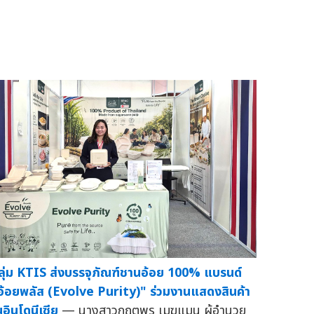
ลุ่ม KTIS ส่งบรรจุภัณฑ์ชานอ้อย 100% แบรนด์
อ้อยพลัส (Evolve Purity)" ร่วมงานแสดงสินค้า
นอินโดนีเซีย
— นางสาวกฤตพร เมฆแมน ผู้อำนวย