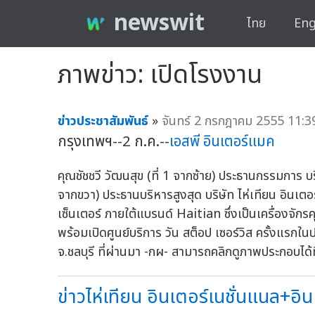
newswit
ไทย
Eng
ภาพข่าว: เปิดโรงงาน
ข่าวประชาสัมพันธ์
»
จันทร์ 2 กรกฎาคม 2555 11:3
กรุงเทพฯ--2 ก.ค.--
เอสพี อินเตอร์แมค
คุณชัชชวี วัฒนสุข (ที่ 1 จากซ้าย) ประธานกรรมการ บร
จากขวา) ประธานบริหารสูงสุด บริษัท ไห่เทียน อินเตอร
เซ็นเตอร์ ภายใต้แบรนด์ Haitian ซึ่งเป็นเครื่องจั
พร้อมเปิดศูนย์บริการ วัน สต็อป เซอร์วิส ครั้งแร
จ.ชลบุรี ที่ผ่านมา -กผ- สามารถคลิกดูภาพประกอบได
ข่าวไห่เทียน อินเตอร์เนชั่นแนล+อิน