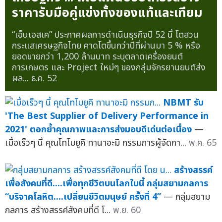
ราคารับมือคู่แข่งทั้งของแท้และเทียม
“เอ็นเอสเค” ประกาศผลการดำเนินธุรกิจปี 52 นี้ โตสวน
กระแสเศรษฐกิจไทย คาดโตขึ้นกว่าปีที่ผ่านมา 5 % หรือ
ยอดขายกว่า 1,200 ล้านบาท ระบุตลาดเครื่องยนต์
การเกษตร และ Project ใหม่ๆ ของกลุ่มจักรยานยนต์ส่ง
ผล...
ธ.ค. 52
NBMT รับ
'The Best Supplier of Delivery Performance in
2021' ตอกย้ำคุณภาพและการส่งมอบดีเด่นต่อเนื่อง
—
เมื่อเร็วๆ นี้ คุณโทโมยูคิ ทานาอะมิ กรรมการผู้จัดกา...
พ.ค. 65
สร้างสรรค์
เพื่อสังคมที่ดี....เพื่อทุกชีวิตบนโลกใบนี้ กลุ่มสยามกลการ
“บริจาคโลหิต....เปลี่ยนชีวิตมนุษย์ ครั้งที่ 4”
— กลุ่มสยาม
กลการ สร้างสรรค์สังคมที่ดี โ...
พ.ย. 60