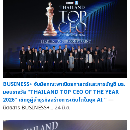
BUSINESS+ จับมือคณะพาณิชยศาสตร์และการบัญชี มธ.
มอบรางวัล "THAILAND TOP CEO OF THE YEAR
2026" เชิดชูผู้นำธุรกิจสร้างการเติบโตในยุค AI "
—
นิตยสาร BUSINESS+...
24 มิ.ย.