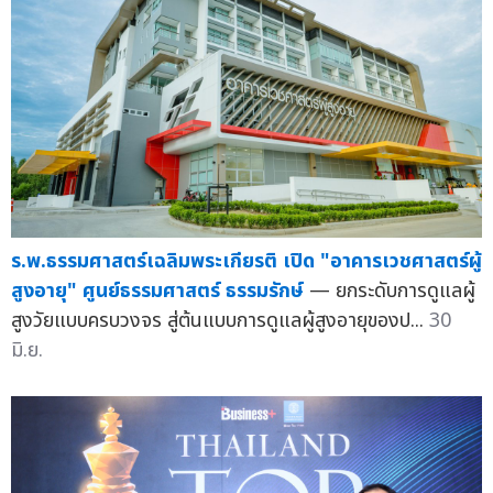
ร.พ.ธรรมศาสตร์เฉลิมพระเกียรติ เปิด "อาคารเวชศาสตร์ผู้
สูงอายุ" ศูนย์ธรรมศาสตร์ ธรรมรักษ์
— ยกระดับการดูแลผู้
สูงวัยแบบครบวงจร สู่ต้นแบบการดูแลผู้สูงอายุของป...
30
มิ.ย.