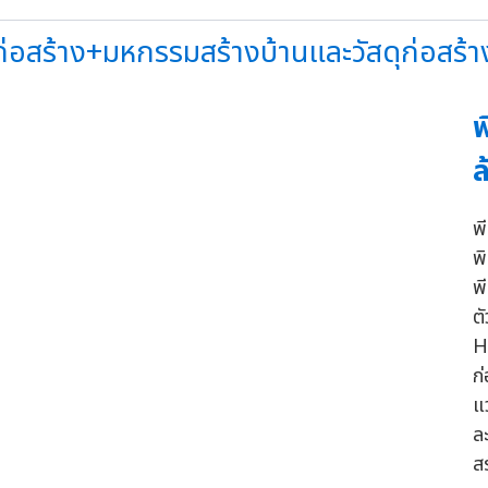
อสร้าง+มหกรรมสร้างบ้านและวัสดุก่อสร้างว
พ
ล
พี
พ
พี
ต
H
ก่
แ
ล
ส