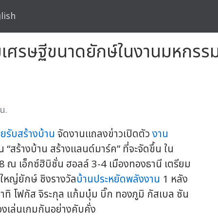
lish
มเศรษฐีขนาดยักษ์ในงานมหกรรมส
น.
รับสร้างบ้าน
จัดงานแถลงข่าวเปิดตัว
งาน
สร้างบ้าน สร้างแลนด์มาร์ค” ที่จะจัดขึ้น ใน
 ณ เอ็กซ์ฮิบิชั่น ฮอลล์ 3-4 เมืองทองธานี เตรียม
หญ่ยักษ์ ชิงรางวัล
บ้านประหยัดพลังงาน
1 หลัง
ิ โฟกัส จิระกุล แก้มบุ๋ม บิ๊ก ทองภูมิ กัสเบล ซัน
งเล่นเกมกันอย่างคับคั่ง