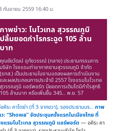
8 กันยายน 2559 16:40 น.
ภาพข่าว: โนโวเทล สุวรรณภูมิ
ปลื้มยอดกำไรกระฉูด 105 ล้าน
บาท
คุณชัยวัฒน์ อุทัยวรรณ์ (กลาง) ประธานกรรมการ
บริษัท โรงแรมท่าอากาศยานสุวรรณภูมิ จำกัด
(รทส.) เป็นประธานในงานแถลงผลการดำเนินงาน
และผลประกอบการประจำปี 2557 โรงแรมโนโวเทล
สุวรรณภูมิ แอร์พอร์ต มียอดการเติบโตมีกำไรสุทธิ
105 ล้านบาท หรือเพิ่มขึ้น 345...
พ.ย. 57
ภาพ
่าว: “Showa” จัดประชุมครั้งแรกในเมืองไทย ที่
รงแรมโนโวเทล สุวรรณภูมิ แอร์พอร์ต
— อคิระ คา
ดย่า (ที่ 3 จากขวา), รองประธานบริษัท โชว่า