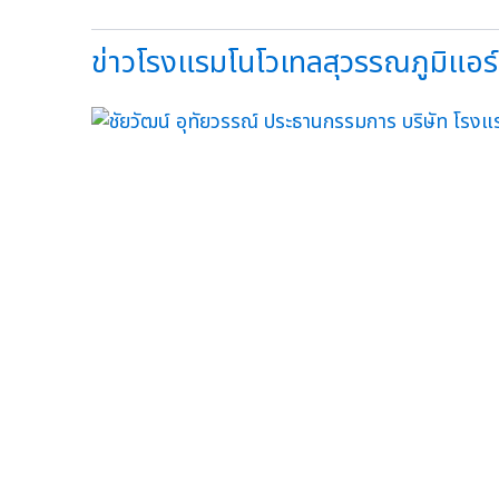
ข่าวโรงแรมโนโวเทลสุวรรณภูมิแอร