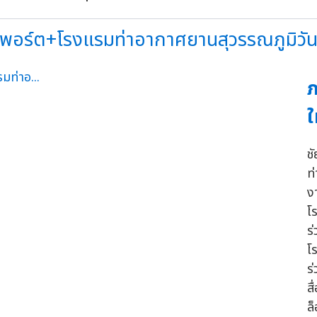
์พอร์ต+โรงแรมท่าอากาศยานสุวรรณภูมิวันน
ภ
ใ
ช
ท
ง
โ
ร
โ
ร
ส
ล