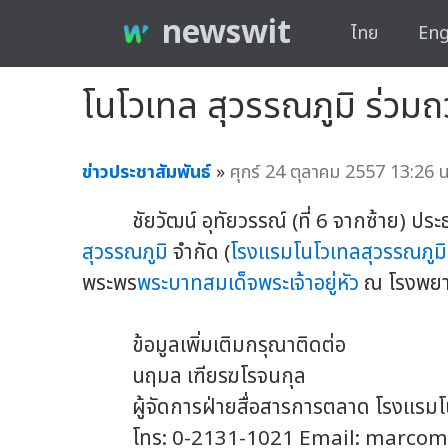
newswit
ไทย
Eng
โนโวเทล สุวรรณภูมิ ร่ว
ข่าวประชาสัมพันธ์
»
ศุกร์ 24 ตุลาคม 2557 13:26 น
ชัยวัฒน์ อุทัยวรรณ์ (ที่ 6 จากซ้าย) 
สุวรรณภูมิ
จำกัด (
โรงแรมโนโวเทลสุวรรณภูมิ
พระพร
พระบาทสมเด็จพระเจ้าอยู่หัว
ณ โรงพยาบา
ข้อมูลเพิ่มเติมกรุณาติดต่อ
นฤมล เฑียรฆโรจนกุล
ผู้จัดการฝ่ายสื่อสารการตลาด โรงแรมโ
โทร: 0-2131-1021 Email:
marcom@