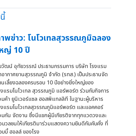
ี้
าพข่าว: โนโวเทลสุวรรณภูมิฉลอง
หญ่ 10 ปี
ัยวัฒน์ อุทัยวรรณ์ ประธานกรรมการ บริษัท โรงแรม
่าอากาศยานสุวรรณภูมิ จำกัด (รทส.) เป็นประธานจัด
านเลี้ยงฉลองครบรอบ 10 ปีอย่างยิ่งใหญ่ของ
รงแรมโนโวเทล สุวรรณภูมิ แอร์พอร์ต ร่วมกับกิจการ
่วมค้า ยูนิเวอร์แซล ฮอสพิแทลลิที ในฐานะผู้บริหาร
รงแรมโนโวเทลสุวรรณภูมิแอร์พอร์ต และแอคคอร์
่วมกัน จัดงาน ซึ่งมีแขกผู้มีเกียรติจากทุกแวดวงและ
ื่อมวลชนให้เกียรติมาร่วมแสดงความยินดีกันคับคั่ง ที่
็อบบี้ ฮอลล์ ของโรง