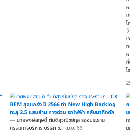
ห
เ
ไ
จ
เ
ท
ห
ที
ไซ
2
"
CK
BEM สุดแกร่ง ปี 2566 ทำ New High Backlog
ภ
ทะลุ 2.5 แสนล้าน ทางด่วน รถไฟฟ้า กลับมาคึกคัก
ช
— นายพงษ์สฤษดิ์ ตันติสุวณิชย์กุล รองประธาน
ก
กรรมการบริหาร บริษัท ช...
เม.ย. 66
นั