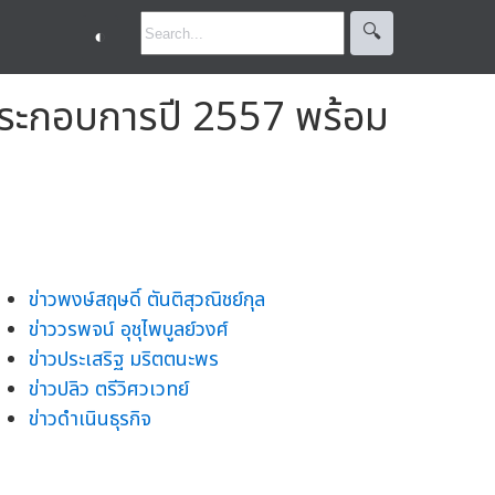
🔍︎
◐
ประกอบการปี 2557 พร้อม
ข่าวพงษ์สฤษดิ์ ตันติสุวณิชย์กุล
ข่าววรพจน์ อุชุไพบูลย์วงศ์
ข่าวประเสริฐ มริตตนะพร
ข่าวปลิว ตรีวิศวเวทย์
ข่าวดำเนินธุรกิจ