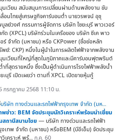
มุนเวียน สนับสนุนการเปลี่ยนผ่านด้านพลังงาน ขับ
คลื่อนไทยสู่เศรษฐกิจคาร์บอนต่ำ นายวรพจน์ อุชุ
พบูลย์วงศ์ กรรมการผู้จัดการ บริษัท ไซยะบุรี พาวเวอร์
ำกัด (XPCL) บริษัทร่วมในเครือของ บริษัท ซีเค พาว
วอร์ จำกัด (มหาชน) หรือ CKPower (ชื่อย่อหลัก
รัพย์: CKP) หนึ่งในผู้นำในการผลิตไฟฟ้าจากพลังงาน
มุนเวียนที่ใหญ่ที่สุดในภูมิภาคและมีคาร์บอนฟุตพรินต์
่ต่ำที่สุดรายหนึ่ง ซึ่งเป็นผู้ดำเนินการโรงไฟฟ้าพลังน้ำ
ยะบุรี เปิดเผยว่า ตามที่ XPCL เปิดขายหุ้นกู้
5 กรกฎาคม 2568 11:10 น.
าพข่าว: BEM จัดประชุมนักวิเคราะห์พร้อมนำเยี่ยม
มสถานีสนามไชย
— บริษัท ทางด่วนและรถไฟฟ้า
รุงเทพ จำกัด (มหาชน) หรือBEM (บีอีเอ็ม) จัดประชุม
กวิเคราะห์ พร้...
ก.ค. 60