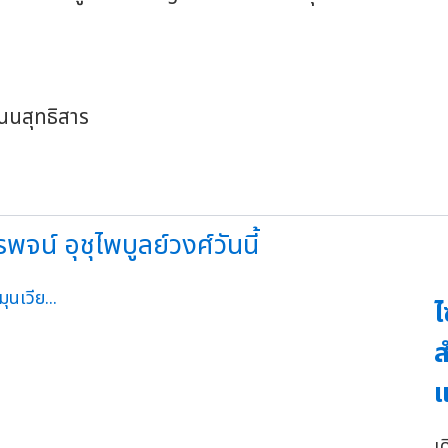
นนสุทธิสาร
จน์ อุชุไพบูลย์วงศ์วันนี้
ไ
ส
แ
เ