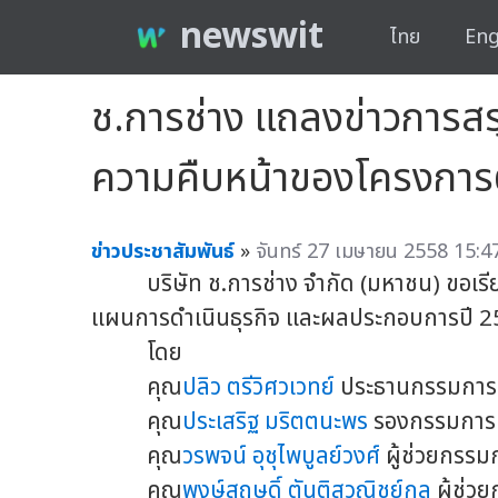
newswit
ไทย
Eng
ช.การช่าง แถลงข่าวการส
ความคืบหน้าของโครงการ
ข่าวประชาสัมพันธ์
»
จันทร์ 27 เมษายน 2558 15:47
บริษัท ช.การช่าง จำกัด (มหาชน)
ขอเร
แผนการดำเนินธุรกิจ และผลประกอบการปี
โดย
คุณ
ปลิว ตรีวิศวเวทย์
ประธานกรรมการบ
คุณ
ประเสริฐ มริตตนะพร
รองกรรมการผู
คุณ
วรพจน์ อุชุไพบูลย์วงศ์
ผู้ช่วยกรรม
คุณ
พงษ์สฤษดิ์ ตันติสุวณิชย์กุล
ผู้ช่ว