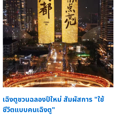
เฉิงตูชวนฉลองปีใหม่ สัมผัสการ "ใช้
ชีวิตแบบคนเฉิงตู"