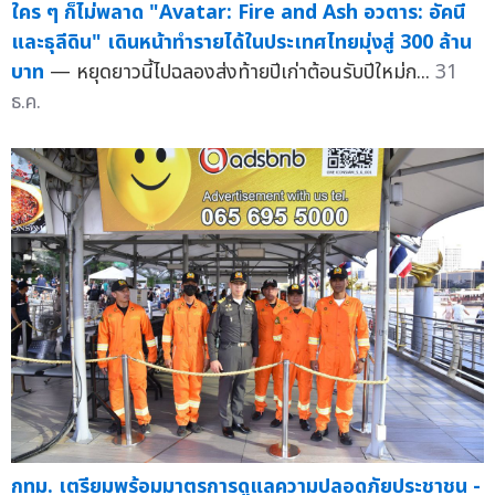
ใคร ๆ ก็ไม่พลาด "Avatar: Fire and Ash อวตาร: อัคนี
และธุลีดิน" เดินหน้าทำรายได้ในประเทศไทยมุ่งสู่ 300 ล้าน
บาท
— หยุดยาวนี้ไปฉลองส่งท้ายปีเก่าต้อนรับปีใหม่ก...
31
ธ.ค.
กทม. เตรียมพร้อมมาตรการดูแลความปลอดภัยประชาชน -