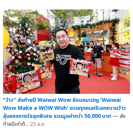
"ว้าว" ส่งท้ายปี Waiwai Wow จัดแคมเปญ 'Waiwai
Wow Make a WOW Wish' ชวนทุกคนครีเอทความว้าว
ลุ้นของรางวัลสุดพิเศษ รวมมูลค่ากว่า 50,000 บาท
— ส่ง
ท้ายปีเก่าต้...
25 ธ.ค.