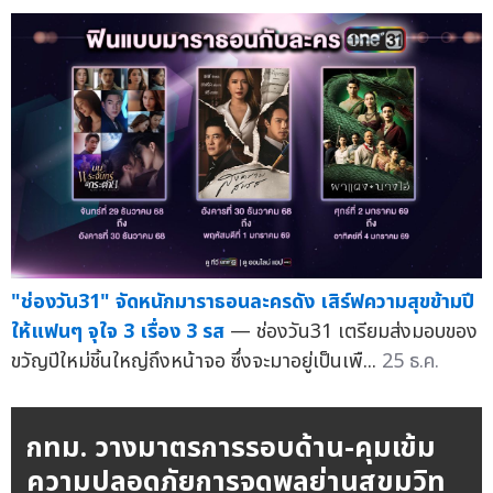
"ช่องวัน31" จัดหนักมาราธอนละครดัง เสิร์ฟความสุขข้ามปี
ให้แฟนๆ จุใจ 3 เรื่อง 3 รส
— ช่องวัน31 เตรียมส่งมอบของ
ขวัญปีใหม่ชิ้นใหญ่ถึงหน้าจอ ซึ่งจะมาอยู่เป็นเพื...
25 ธ.ค.
กทม. วางมาตรการรอบด้าน-คุมเข้ม
ความปลอดภัยการจุดพลุย่านสุขุมวิท