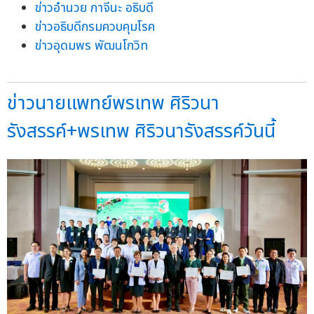
ข่าวอำนวย กาจีนะ อธิบดี
ข่าวอธิบดีกรมควบคุมโรค
ข่าวอุดมพร พัฒนโกวิท
ข่าวนายแพทย์พรเทพ ศิริวนา
รังสรรค์+พรเทพ ศิริวนารังสรรค์วันนี้