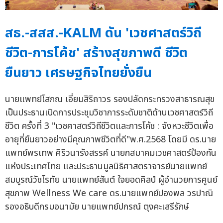
สธ.-สสส.-KALM ดัน 'เวชศาสตร์วิถี
ชีวิต-การโค้ช' สร้างสุขภาพดี ชีวิต
ยืนยาว เศรษฐกิจไทยยั่งยืน
นายแพทย์โสภณ เอี่ยมสิริถาวร รองปลัดกระทรวงสาธารณสุข
เป็นประธานเปิดการประชุมวิชาการระดับชาติด้านเวชศาสตร์วิถี
ชีวิต ครั้งที่ 3 "เวชศาสตร์วิถีชีวิตและการโค้ช : จังหวะชีวิตเพื่อ
อายุที่ยืนยาวอย่างมีคุณภาพชีวิตที่ดี"พ.ศ.2568 โดยมี ดร.นาย
แพทย์พรเทพ ศิริวนารังสรรค์ นายกสมาคมเวชศาสตร์ป้องกัน
แห่งประเทศไทย และประธานมูลนิธิศาสตราจารย์นายแพทย์
สมบูรณ์วัชโรทัย นายแพทย์สันต์ ใจยอดศิลป์ ผู้อำนวยการศูนย์
สุขภาพ Wellness We care ดร.นายแพทย์ปองพล วรปาณิ
รองอธิบดีกรมอนามัย นายแพทย์ปกรณ์ ตุงคะเสรีรักษ์