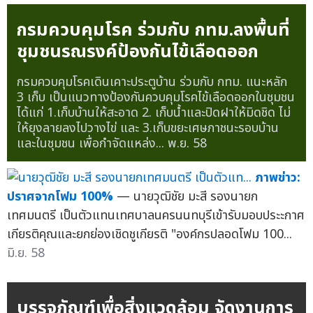
กรมควบคุมโรค ร่วมกับ กทม.ลงพื้นที่
ชุมชนรณรงค์ป้องกันไข้เลือดออก
กรมควบคุมโรคเดินเคาะประตูบ้าน ร่วมกับ กทม. แนะหลัก
3 เก็บ เป็นแนวทางป้องกันควบคุมโรคไข้เลือดออกในชุมชน
ได้แก่ 1.เก็บบ้านให้สะอาด 2. เก็บน้ำและปิดฝาให้มิดชิด ไม่
ให้ยุงลายลงไปวางไข่ และ 3.เก็บขยะเศษภาชนะรอบบ้าน
และในชุมชน เพื่อกำจัดแหล่ง...
พ.ย. 58
ภาพข่าว:
ปราศจากโฟม 100%
— นายวุฒิชัย มะสี รองนายก
เทศมนตรี เป็นตัวแทนเทศบาลนครนนทบุรีเข้ารับมอบประะกาศ
เกียรติคุณและยกย่องเชิดชูเกียรติ "องค์กรปลอดโฟม 100...
มิ.ย. 58
บรรจุภัณฑ์เพื่อสิ่งแวดล้อม จัดงานการ