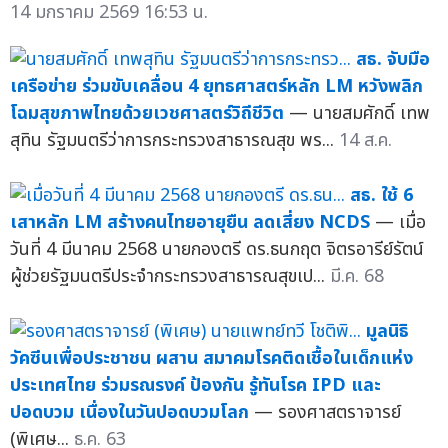
14 มกราคม 2569 16:53 น.
สธ. จับมือ
เครือข่าย ร่วมขับเคลื่อน 4 ยุทธศาสตร์หลัก LM หวังพลิก
โฉมสุขภาพไทยด้วยเวชศาสตร์วิถีชีวิต
— นายสมศักดิ์ เทพ
สุทิน รัฐมนตรีว่าการกระทรวงสาธารณสุข พร...
14 ส.ค.
สธ. ใช้ 6
เสาหลัก LM สร้างคนไทยอายุยืน ลดเสี่ยง NCDS
— เมื่อ
วันที่ 4 มีนาคม 2568 นายกองตรี ดร.ธนกฤต จิตรอารีย์รัตน์
ผู้ช่วยรัฐมนตรีประจำกระทรวงสาธารณสุขเป...
มี.ค. 68
มูลนิธิ
วัคซีนเพื่อประชาชน ผสาน สมาคมโรคติดเชื้อในเด็กแห่ง
ประเทศไทย ร่วมรณรงค์ ป้องกัน รู้ทันโรค IPD และ
ปอดบวม เนื่องในวันปอดบวมโลก
— รองศาสตราจารย์
(พิเศษ...
ธ.ค. 63