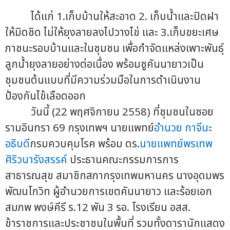
ได้แก่ 1.เก็บบ้านให้สะอาด 2. เก็บน้ำและปิดฝา
ให้มิดชิด ไม่ให้ยุงลายลงไปวางไข่ และ 3.เก็บขยะเศษ
ภาชนะรอบบ้านและในชุมชน เพื่อกำจัดแหล่งเพาะพันธุ์
ลูกน้ำยุงลายอย่างต่อเนื่อง พร้อมชูคันนายาวเป็น
ชุมชนต้นแบบที่มีความร่วมมือในการดำเนินงาน
ป้องกันไข้เลือดออก
วันนี้ (22 พฤศจิกายน 2558) ที่ชุมชนในซอย
รามอินทรา 69 กรุงเทพฯ นายแพทย์
อำนวย กาจีนะ
อธิบดี
กรมควบคุมโรค พร้อม ดร.
นายแพทย์พรเทพ
ศิริวนารังสรรค์
ประธานคณะกรรมการการ
สาธารณสุข สมาชิกสภากรุงเทพมหานคร นางอุดมพร
พัฒนโกวิท ผู้อำนวยการเขตคันนายาว และร้อยเอก
สมภพ พงษ์คีรี ร.12 พัน 3 รอ. โรงเรียน อสส.
ข้าราชการและประชาชนในพื้นที่ รวมทั้งดารานักแสดง