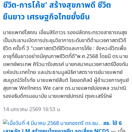
ชีวิต-การโค้ช' สร้างสุขภาพดี ชีวิต
ยืนยาว เศรษฐกิจไทยยั่งยืน
นายแพทย์โสภณ เอี่ยมสิริถาวร รองปลัดกระทรวงสาธารณสุข
เป็นประธานเปิดการประชุมวิชาการระดับชาติด้านเวชศาสตร์วิถี
ชีวิต ครั้งที่ 3 "เวชศาสตร์วิถีชีวิตและการโค้ช : จังหวะชีวิตเพื่อ
อายุที่ยืนยาวอย่างมีคุณภาพชีวิตที่ดี"พ.ศ.2568 โดยมี ดร.นาย
แพทย์พรเทพ ศิริวนารังสรรค์ นายกสมาคมเวชศาสตร์ป้องกัน
แห่งประเทศไทย และประธานมูลนิธิศาสตราจารย์นายแพทย์
สมบูรณ์วัชโรทัย นายแพทย์สันต์ ใจยอดศิลป์ ผู้อำนวยการศูนย์
สุขภาพ Wellness We care ดร.นายแพทย์ปองพล วรปาณิ
รองอธิบดีกรมอนามัย นายแพทย์ปกรณ์ ตุงคะเสรีรักษ์
14 มกราคม 2569 16:53 น.
สธ. ใช้ 6
เสาหลัก LM สร้างคนไทยอายุยืน ลดเสี่ยง NCDS
— เมื่อ