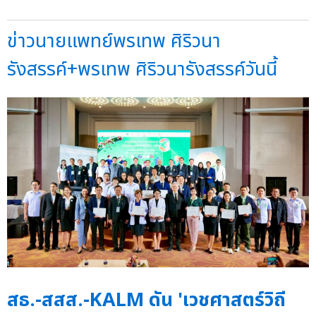
ข่าวนายแพทย์พรเทพ ศิริวนา
รังสรรค์+พรเทพ ศิริวนารังสรรค์วันนี้
สธ.-สสส.-KALM ดัน 'เวชศาสตร์วิถี