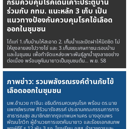
กรมควบคุมโรคเดินเคาะประตูบ้าน
ร่วมกับ กทม. แนะหลัก 3 เก็บ เป็น
แนวทางป้องกันควบคุมโรคไข้เลือด
ออกในชุมชน
ได้แก่ 1.เก็บบ้านให้สะอาด 2. เก็บน้ำและปิดฝาให้มิดชิด ไม่
ให้ยุงลายลงไปวางไข่ และ 3.เก็บขยะเศษภาชนะรอบบ้าน
และในชุมชน เพื่อกำจัดแหล่งเพาะพันธุ์ลูกน้ำยุงลายอย่าง
ต่อเนื่อง พร้อมชูคันนายาวเป็นชุมชนต้น...
พ.ย. 58
ภาพข่าว: รวมพลังรณรงค์ต้านภัยไข้
เลือดออกในชุมชน
นพ.อำนวย กาจีนะ อธิบดีกรมควบคุมโรค พร้อม ดร.นาย
แพทย์พรเทพ ศิริวนารังสรรค์ ประธานคณะกรรมการการ
สาธารณสุข สมาชิกสภากรุงเทพมหานคร นางอุดมพร
พัฒนโกวิท ผู้อำนวยการเขตคันนายาว และร้อยเอกสมภพ
พงษ์คีรี ร.12 พัน 3 รอ. โรงเรียน อสส. ข้าราชการและ