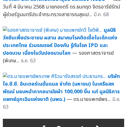
วันที่ 4 มีนาคม 2568 นายกองตรี ดร.ธนกฤต จิตรอารีย์รัตน์
ผู้ช่วยรัฐมนตรีประจำกระทรวงสาธารณสุขเป...
มี.ค. 68
มูลนิธิ
วัคซีนเพื่อประชาชน ผสาน สมาคมโรคติดเชื้อในเด็กแห่ง
ประเทศไทย ร่วมรณรงค์ ป้องกัน รู้ทันโรค IPD และ
ปอดบวม เนื่องในวันปอดบวมโลก
— รองศาสตราจารย์
(พิเศษ...
ธ.ค. 63
บริษัท
ไอ.ซี.ซี. อินเตอร์เนชั่นแนล จำกัด (มหาชน) ในเครือสห
พัฒน์ มอบหน้ากากอนามัยผ้า 100,000 ชิ้น แก่ มูลนิธิการ
แพทย์ฉุกเฉินแห่งชาติ (มพฉ.)
— ดร.นายแพทย์พร...
มิ.ย.
63