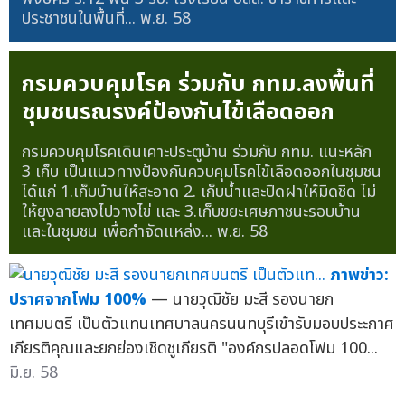
ประชาชนในพื้นที่...
พ.ย. 58
กรมควบคุมโรค ร่วมกับ กทม.ลงพื้นที่
ชุมชนรณรงค์ป้องกันไข้เลือดออก
กรมควบคุมโรคเดินเคาะประตูบ้าน ร่วมกับ กทม. แนะหลัก
3 เก็บ เป็นแนวทางป้องกันควบคุมโรคไข้เลือดออกในชุมชน
ได้แก่ 1.เก็บบ้านให้สะอาด 2. เก็บน้ำและปิดฝาให้มิดชิด ไม่
ให้ยุงลายลงไปวางไข่ และ 3.เก็บขยะเศษภาชนะรอบบ้าน
และในชุมชน เพื่อกำจัดแหล่ง...
พ.ย. 58
ภาพข่าว:
ปราศจากโฟม 100%
— นายวุฒิชัย มะสี รองนายก
เทศมนตรี เป็นตัวแทนเทศบาลนครนนทบุรีเข้ารับมอบประะกาศ
เกียรติคุณและยกย่องเชิดชูเกียรติ "องค์กรปลอดโฟม 100...
มิ.ย. 58