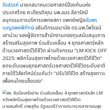
รังสรรค์
นายกสมาคมเวชศาสตร์ป้องกันแห่ง
ประเทศไทย ศ.เกียรติคุณ นพ.อมร ลีลารัศมี
อนุกรรมการบริหารแพทยสภา แพทย์หญิง
อัมพร
เบญจพลพิทักษ์
อธิบดีกรมอนามัย ดร.นพ.ไพโรจน์
เสาน่วม รองผู้จัดการสำนักงานกองทุนสนับสนุนการ
สร้างเสริมสุขภาพ ร่วมขับเคลื่อน 4 ยุทธศาสตร์หลัก
ด้านเวชศาสตร์วิถีชีวิต ผ่านกิจกรรม "LM KICK OFF
2025: พลิกโฉมสุขภาพไทยด้วยเวชศาสตร์วิถีชีวิต"
ยกระดับแผนยุทธศาสตร์เวชศาสตร์วิถีชีวิตระดับชาติ
ภายใต้วิสัยทัศน์ร่วมกันว่า "ปรับวิถีชีวิต สร้างสุขภาวะ
เพื่อคนไทยแข็งแรง"
นายสมศักดิ์ เทพสุทิน รัฐมนตรีว่าการกระทรวงสาธารณสุข