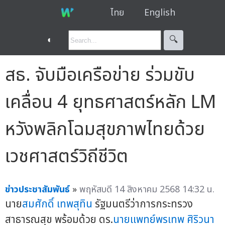
ไทย
English
◐
🔍︎
สธ. จับมือเครือข่าย ร่วมขับ
เคลื่อน 4 ยุทธศาสตร์หลัก LM
หวังพลิกโฉมสุขภาพไทยด้วย
เวชศาสตร์วิถีชีวิต
ข่าวประชาสัมพันธ์
»
พฤหัสบดี 14 สิงหาคม 2568 14:32 น.
นาย
สมศักดิ์ เทพสุทิน
รัฐมนตรีว่าการกระทรวง
สาธารณสุข พร้อมด้วย ดร.
นายแพทย์พรเทพ ศิริวนา