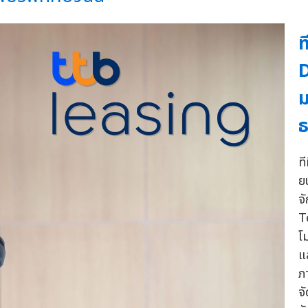
ท
D
ม
ธ
ท
ยน
จ
T
โ
แ
ภ
จั