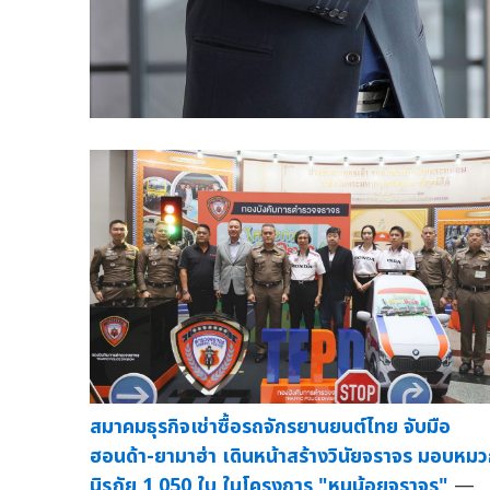
สมาคมธุรกิจเช่าซื้อรถจักรยานยนต์ไทย จับมือ
ฮอนด้า-ยามาฮ่า เดินหน้าสร้างวินัยจราจร มอบหม
นิรภัย 1,050 ใบ ในโครงการ "หนูน้อยจราจร"
—