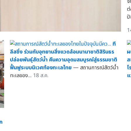
จั
ต
ปั
1
ที
ลีสซิ่ง ร่วมกับอุทยานสิ่งแวดล้อมนานาชาติสิรินธร
ผน
ปล่อยพันธุ์สัตว์น้ำ คืนความอุดมสมบูรณ์สู่ธรรมชาติ
ส
ฟื้นฟูระบบนิเวศท้องทะเลไทย
— สถานการณ์สัตว์น้ำ
โ
ทะเลของ...
18 ส.ค.
แ
วก