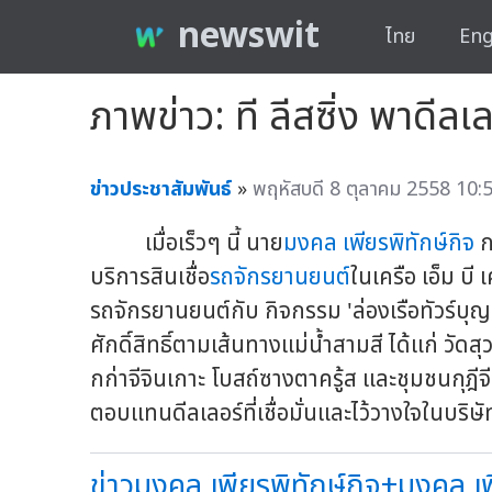
newswit
ไทย
Eng
ภาพข่าว: ที ลีสซิ่ง พาดีลเ
ข่าวประชาสัมพันธ์
»
พฤหัสบดี 8 ตุลาคม 2558 10:5
เมื่อเร็วๆ นี้ นาย
มงคล เพียรพิทักษ์กิจ
กร
บริการสินเชื่อ
รถจักรยานยนต์
ในเครือ เอ็ม บี
รถจักรยานยนต์กับ กิจกรรม 'ล่องเรือทัวร์บุญ
ศักดิ์สิทธิ์ตามเส้นทางแม่น้ำสามสี ได้แก่ 
กก่าจีจินเกาะ โบสถ์ซางตาครู้ส และชุมชนกุฎีจี
ตอบแทนดีลเลอร์ที่เชื่อมั่นและไว้วางใจในบริษ
ข่าวมงคล เพียรพิทักษ์กิจ+มงคล เพี