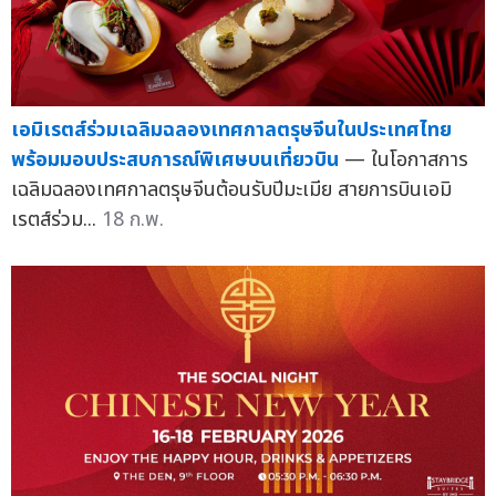
เอมิเรตส์ร่วมเฉลิมฉลองเทศกาลตรุษจีนในประเทศไทย
พร้อมมอบประสบการณ์พิเศษบนเที่ยวบิน
— ในโอกาสการ
เฉลิมฉลองเทศกาลตรุษจีนต้อนรับปีมะเมีย สายการบินเอมิ
เรตส์ร่วม...
18 ก.พ.