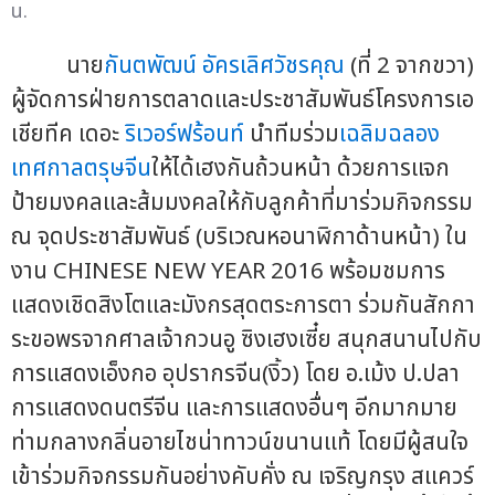
น.
นาย
กันตพัฒน์ อัครเลิศวัชรคุณ
(ที่ 2 จากขวา)
ผู้จัดการฝ่ายการตลาดและประชาสัมพันธ์โครงการเอ
เชียทีค เดอะ
ริเวอร์ฟร้อนท์
นำทีมร่วม
เฉลิมฉลอง
เทศกาลตรุษจีน
ให้ได้เฮงกันถ้วนหน้า ด้วยการแจก
ป้ายมงคลและส้มมงคลให้กับลูกค้าที่มาร่วมกิจกรรม
ณ จุดประชาสัมพันธ์ (บริเวณหอนาฬิกาด้านหน้า) ใน
งาน CHINESE NEW YEAR 2016 พร้อมชมการ
แสดงเชิดสิงโตและมังกรสุดตระการตา ร่วมกันสักกา
ระขอพรจากศาลเจ้ากวนอู ซิงเฮงเซี๋ย สนุกสนานไปกับ
การแสดงเอ็งกอ อุปรากรจีน(งิ้ว) โดย อ.เม้ง ป.ปลา
การแสดงดนตรีจีน และการแสดงอื่นๆ อีกมากมาย
ท่ามกลางกลิ่นอายไชน่าทาวน์ขนานแท้ โดยมีผู้สนใจ
เข้าร่วมกิจกรรมกันอย่างคับคั่ง ณ เจริญกรุง สแควร์