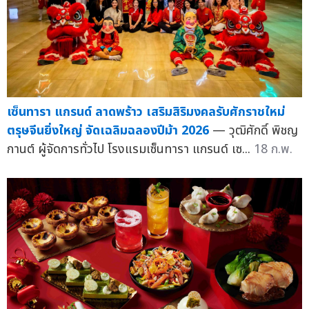
เซ็นทารา แกรนด์ ลาดพร้าว เสริมสิริมงคลรับศักราชใหม่
ตรุษจีนยิ่งใหญ่ จัดเฉลิมฉลองปีม้า 2026
— วุฒิศักดิ์ พิชญ
กานต์ ผู้จัดการทั่วไป โรงแรมเซ็นทารา แกรนด์ เซ...
18 ก.พ.