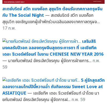
สเตย์บริดจ์ สวีท แบงค็อก สุขุมวิท ต้อนรับเทศกาลตรุษจีน
กับ The Social Night
— สเตย์บริดจ์ สวีท แบงค็อก
สุขุมวิท ขอเชิญแขกผู้เข้าพักร่วมเฉลิมฉลองเทศกาลตรุษจ...
17 ก.พ.
เสริมสิริ
มงคลรับปีวอก ฉลองตรุษจีนสุดตระการตา ที่ เอเชียทีค
เดอะ ริเวอร์ฟร้อนท์ ในงาน CHINESE NEW YEAR 2016
— นายกันตพัฒน์ อัครเลิศวัชรคุณ ผู้จัดการฝ่ายการ...
ก.พ.
59
5 คู่รักสุดสวีท
ฉลองวาเลนไทน์ปีนี้หวานฉ่ำ กับกิจกรรม Sweet Love at
ASIATIQUE
— เอเชียทีค เดอะ ริเวอร์ฟร้อนท์ นำโดย นา
ยกันตพัฒน์ อัครเลิศวัชรคุณ ผู้จัดการฝ...
ก.พ. 59