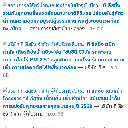
ที ลีสซิ่ง
ร่วมกับอุทยานสิ่งแวดล้อมนานาชาติสิรินธร ปล่อยพันธุ์สัตว์
น้ำ คืนความอุดมสมบูรณ์สู่ธรรมชาติ ฟื้นฟูระบบนิเวศท้อง
ทะเลไทย
— สถานการณ์สัตว์น้ำทะเลของ...
18 ส.ค.
ที ลีสซิ่ง ผนึก
กำลัง เกียรติชัยบ้านบึงฯ จัด "ขับขี่ดี มีวินัย รถสะอาด
อากาศใส ไร้ PM 2.5" ปลูกฝังเยาวชนโรงเรียนบ้านป่าแดง
เพิ่มความปลอดภัยใส่ใจสิ่งแวดล้อม
— บริษัท ที ล...
ก.ค.
68
ที ลีสซิ่ง เดินหน้า
โครงการ "ที ลีสซิ่ง เปื้อนยิ้ม เพิ่มห่วงใย" สนับสนุนน้ำดื่ม
การแข่งขันฟุตซอลการกุศลโกลหนู ปี 2568
— บริษัท ที ลีส
ซิ่ง จำกัด ผู้ให้บริกา...
เม.ย. 68