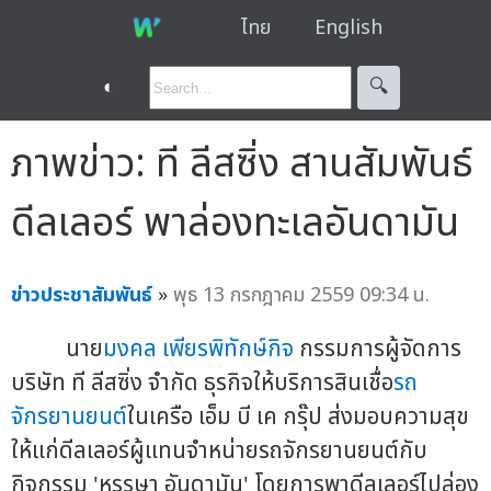
ไทย
English
◐
🔍︎
ภาพข่าว: ที ลีสซิ่ง สานสัมพันธ์
ดีลเลอร์ พาล่องทะเลอันดามัน
ข่าวประชาสัมพันธ์
»
พุธ 13 กรกฎาคม 2559 09:34 น.
นาย
มงคล เพียรพิทักษ์กิจ
กรรมการผู้จัดการ
บริษัท ที ลีสซิ่ง จำกัด ธุรกิจให้บริการสินเชื่อ
รถ
จักรยานยนต์
ในเครือ เอ็ม บี เค กรุ๊ป ส่งมอบความสุข
ให้แก่ดีลเลอร์ผู้แทนจำหน่ายรถจักรยานยนต์กับ
กิจกรรม 'หรรษา อันดามัน' โดยการพาดีลเลอร์ไปล่อง