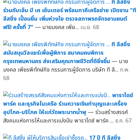
ที ลีสซิ่ง
ร่วมกับเอ็ม บี เค เซ็นเตอร์ พร้อมภาคีเครือข่าย เปิดงาน "ที
ลีสซิ่ง เปื้อนยิ้ม เพิ่มห่วงใย ตรวจสภาพรถจักรยานยนต์
ฟรี! ครั้งที่ 7"
— นายมงคล เพีย...
เม.ย. 68
ที ลีสซิ่ง
สนับสนุนวีลแชร์เพื่อผู้พิการ สมาคมคนพิการ
กรุงเทพมหานคร ส่งเสริมคุณภาพชีวิตที่ดียิ่งขึ้น
— นาย
มงคล เพียรพิทักษ์กิจ กรรมการผู้จัดการ บริษัท ที ลี...
ก.พ.
68
พาราไดซ์
พาร์ค และธุรกิจในเครือ ร่วมถวายเงินทำบุญและเครื่อง
อุปโภค-บริโภค ให้แก่วัดพระบาทน้ำพุ
— ร่วมสร้างสรรค์
สังคมแห่งการให้และการแบ่งปัน พาราไดซ์ พาร์ค ...
ธ.ค. 67
17 ปี ที ลีสซิ่ง