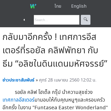
ไทย
English
◐
🔍︎
กลับมาอีกครั้ง ! เทศการอีส
เตอร์ที่รอยัล คลิฟพัทยา กับ
ธีม “อลิซในดินแดนมหัศจรรย์”
ข่าวประชาสัมพันธ์
»
ศุกร์ 28 เมษายน 2560 12:02 น.
รอยัล คลิฟ โฮเต็ล กรุ๊ป นำความสุขช่วง
เทศกาลอีสเตอร์
มามอบให้กับคุณหนูๆและครอบครัว
อีกครั้ง ในงาน "Funtasea Easter Wonderland"