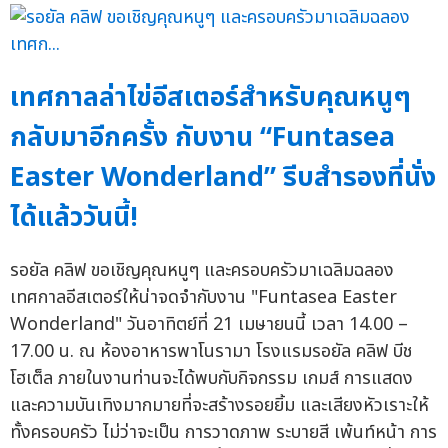
เทศกาลล่าไข่อีสเตอร์สำหรับคุณหนูๆ
กลับมาอีกครั้ง กับงาน “Funtasea
Easter Wonderland” รีบสำรองที่นั่ง
ได้แล้ววันนี้!
รอยัล คลิฟ ขอเชิญคุณหนูๆ และครอบครัวมาเฉลิมฉลอง
เทศกาลอีสเตอร์ให้น่าจดจำกับงาน "Funtasea Easter
Wonderland" วันอาทิตย์ที่ 21 เมษายนนี้ เวลา 14.00 –
17.00 น. ณ ห้องอาหารพาโนรามา โรงแรมรอยัล คลิฟ บีช
โฮเต็ล ภายในงานท่านจะได้พบกับกิจกรรม เกมส์ การแสดง
และความบันเทิงมากมายที่จะสร้างรอยยิ้ม และเสียงหัวเราะให้
ทั้งครอบครัว ไม่ว่าจะเป็น การวาดภาพ ระบายสี เพ้นท์หน้า การ