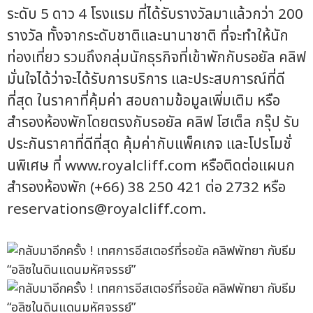
ระดับ 5 ดาว 4 โรงแรม ที่ได้รับรางวัลมาแล้วกว่า 200
รางวัล ทั้งจากระดับชาติและนานาชาติ ที่จะทำให้นัก
ท่องเที่ยว รวมถึงกลุ่มนักธุรกิจที่เข้าพักกับรอยัล คลิฟ
มั่นใจได้ว่าจะได้รับการบริการ และประสบการณ์ที่ดี
ที่สุด ในราคาที่คุ้มค่า สอบถามข้อมูลเพิ่มเติม หรือ
สำรองห้องพักโดยตรงกับรอยัล คลิฟ โฮเต็ล กรุ๊ป รับ
ประกันราคาที่ดีที่สุด คุ้มค่ากับแพ็คเกจ และโปรโมชั่
นพิเศษ ที่ www.royalcliff.com หรือติดต่อแผนก
สำรองห้องพัก (+66) 38 250 421 ต่อ 2732 หรือ
reservations@royalcliff.com
.