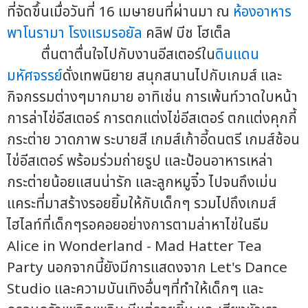
ที่จัดขึ้นเมื่อวันที่ 16 เมษายนที่ผ่านมา ณ
ห้องอาหาร
พาโนรามา
โรงแรมรอยัล
คลิฟ บีช โฮเต็ล
ตื่นตาตื่นใจไปกับงานอีสเตอร์ใน
ดินแดน
มหัศจรรย์
ดั่งเทพนิยาย สนุกสนานไปกับเกมส์ และ
กิจกรรมต่างๆมากมาย อาทิเช่น การเพ้นท์วาดใบหน้า
การล่าไข่อีสเตอร์ การตกแต่งไข่อีสเตอร์ ตกแต่งคุกกี้
กระต่าย วาดภาพ ระบายสี เกมส์เก้าอี้ดนตรี เกมส์ช้อน
ไข่อีสเตอร์ พร้อมร่วมถ่ายรูป และป้อนอาหารเหล่า
กระต่ายน้อยแสนน่ารัก และลูกหมูจิ๋ว ไปจนถึงเม่น
แคระที่มาสร้างรอยยิ้มให้กับเด็กๆ รวมไปถึงเกมส์
ไฮไลท์ที่เด็กๆรอคอยอย่างการตามล่าหาไข่ในธีม
Alice in Wonderland - Mad Hatter Tea
Party นอกจากนี้ยังมีการแสดงจาก Let's Dance
Studio และความบันเทิงอื่นๆที่ทำให้เด็กๆ และ