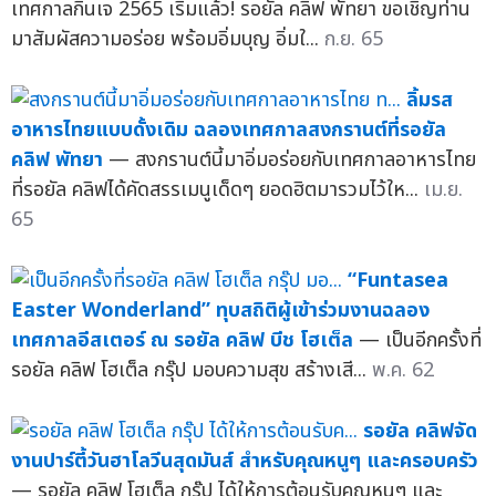
เทศกาลกินเจ 2565 เริ่มแล้ว! รอยัล คลิฟ พัทยา ขอเชิญท่าน
มาสัมผัสความอร่อย พร้อมอิ่มบุญ อิ่มใ...
ก.ย. 65
ลิ้มรส
อาหารไทยแบบดั้งเดิม ฉลองเทศกาลสงกรานต์ที่รอยัล
คลิฟ พัทยา
— สงกรานต์นี้มาอิ่มอร่อยกับเทศกาลอาหารไทย
ที่รอยัล คลิฟได้คัดสรรเมนูเด็ดๆ ยอดฮิตมารวมไว้ให...
เม.ย.
65
“Funtasea
Easter Wonderland” ทุบสถิติผู้เข้าร่วมงานฉลอง
เทศกาลอีสเตอร์ ณ รอยัล คลิฟ บีช โฮเต็ล
— เป็นอีกครั้งที่
รอยัล คลิฟ โฮเต็ล กรุ๊ป มอบความสุข สร้างเสี...
พ.ค. 62
รอยัล คลิฟจัด
งานปาร์ตี้วันฮาโลวีนสุดมันส์ สำหรับคุณหนูๆ และครอบครัว
— รอยัล คลิฟ โฮเต็ล กรุ๊ป ได้ให้การต้อนรับคุณหนูๆ และ