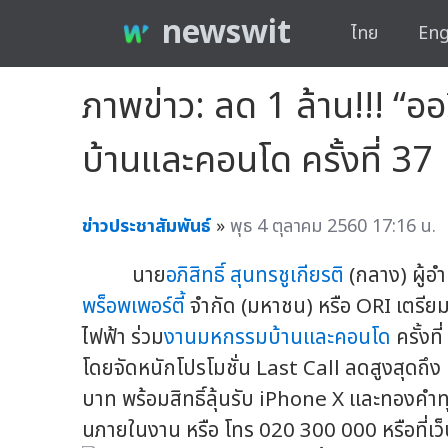
newswit
ไทย
Eng
ภาพข่าว: ลด 1 ล้าน!!! “
บ้านและคอนโด ครั้งที่ 37
ข่าวประชาสัมพันธ์
»
พุธ 4 ตุลาคม 2560 17:16 น.
นาย
อภิสิทธิ์ สุนทรชูเกียรติ
(กลาง) ผู้
พร็อพเพอร์ตี้
จำกัด (มหาชน) หรือ ORI เตรี
ไฟฟ้า ร่วม
งานมหกรรมบ้านและคอนโด
ครั้งที
โดยจัดหนักโปรโมชั่น Last Call ลดสูงสุดถึง 
บาท พร้อมสิทธิ์ลุ้นรับ iPhone X และทองคำทุ
นภายในงาน หรือ โทร 020 300 000 หรือที่เว