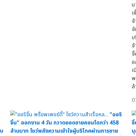
น
เ
จ
จั
บร
จ
จิ
อ
เ
พ
ล
0
"ออริ
จิ้น" ออกงาน 4 วัน กวาดยอดขายคอนโดกว่า 458
จ
อบ
ล้านบาท โชว์พลังความเข้าใจผู้บริโภคผ่านการขาย
บ