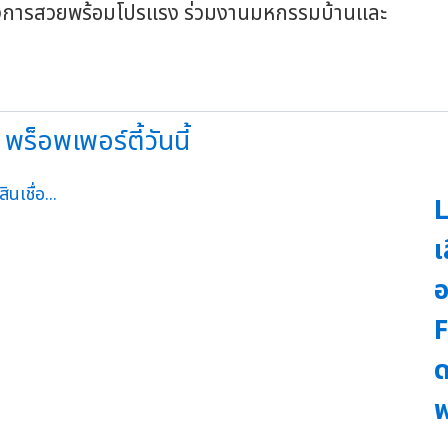
 พร็อพเพอร์ตี้วันนี้
L
เ
F
ด
พ