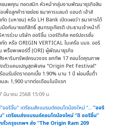
ายนพคุณ ทอดสนิท หัวหน้ากลุ่มงานพัฒนาธุรกิจสิน
ชื่อเพื่อลูกค้ารายย่อย ธนาคารแลนด์ แอนด์ เฮ้าส์
ำกัด (มหาชน) หรือ LH Bank เปิดเผยว่า ธนาคารได้
บมือกับนายอภิสิทธิ์ สุนทรชูเกียรติ ประธานเจ้าหน้าที่
ิหารร่วม บริษัท ออริจิ้น เวอร์ติเคิล คอร์ปอเรชั่น
ำกัด หรือ ORIGIN VERTICAL ในเครือ บมจ. ออริ
้น พร็อพเพอร์ตี้ (ORI) ผู้พัฒนาธุรกิจ
สังหาริมทรัพย์ครบวงจร ยกทัพ 17 คอนโดคุณภาพ
ปิดตัวแคมเปญสุดพิเศษ "Origin Pet Festival"
ร้อมรับอัตราดอกเบี้ย 1.90% นาน 1 ปี ผ่อนขั้นต่ำ
้านละ 1,900 บาทต่อเดือนในปีแรก
7 มีนาคม 2568 15:09 น.
“ออริ
ิ้น” เตรียมส่งแบรนด์คอนโดน้องใหม่ “ดิ ออริจิ้น”
ุกทั่วกรุงเทพฯ ส่ง “The Origin Ram 209